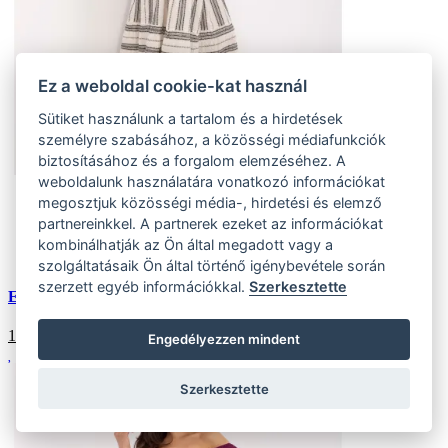
Ez a weboldal cookie-kat használ
Sütiket használunk a tartalom és a hirdetések
személyre szabásához, a közösségi médiafunkciók
biztosításához és a forgalom elemzéséhez. A
weboldalunk használatára vonatkozó információkat
megosztjuk közösségi média-, hirdetési és elemző
Univerzális
(15 ks)
partnereinkkel. A partnerek ezeket az információkat
Szállítás az otthoni:
kombinálhatják az Ön által megadott vagy a
Külső tároló (15 ks)
Szállítás 4-7 munkanapon belül
szolgáltatásaik Ön által történő igénybevétele során
szerzett egyéb információkkal.
Szerkesztette
Ecru-fekete boho csíkos ruha OCH BELLA
19176
HUF
Engedélyezzen mindent
Szerkesztette