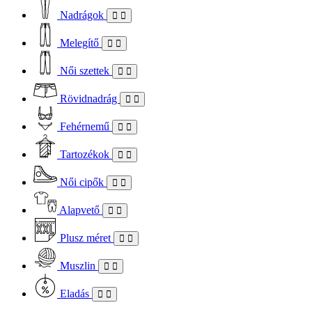
Nadrágok
Melegítő
Női szettek
Rövidnadrág
Fehérnemű
Tartozékok
Női cipők
Alapvető
Plusz méret
Muszlin
Eladás