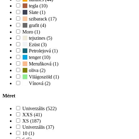
tegla (10)
Slate (1)
szibarack (17)
grafit (4)
Moro (1)
tejszines (5)
Ezüst (3)
Petrolejová (1)
tenger (10)
Meruňková (1)
oliva (2)
Világoszöld (1)
Vínová (2)
Méret
Univerzális (522)
XXS (41)
XS (187)
Univerzális (37)
10 (1)