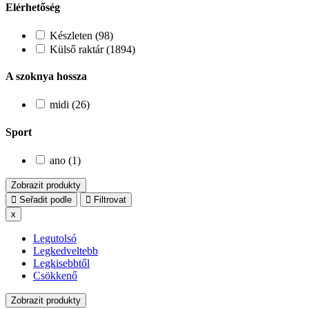
Elérhetőség
Készleten (98)
Külső raktár (1894)
A szoknya hossza
midi (26)
Sport
ano (1)
Zobrazit produkty
Seřadit podle
Filtrovat
x
Legutolsó
Legkedveltebb
Legkisebbtől
Csökkenő
Zobrazit produkty