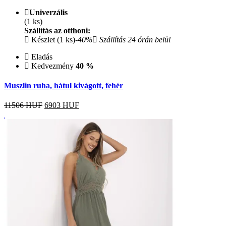
Univerzális
(1 ks)
Szállítás az otthoni:
Készlet (1 ks)
-40%
Szállítás 24 órán belül
Eladás
Kedvezmény
40 %
Muszlin ruha, hátul kivágott, fehér
11506 HUF
6903
HUF