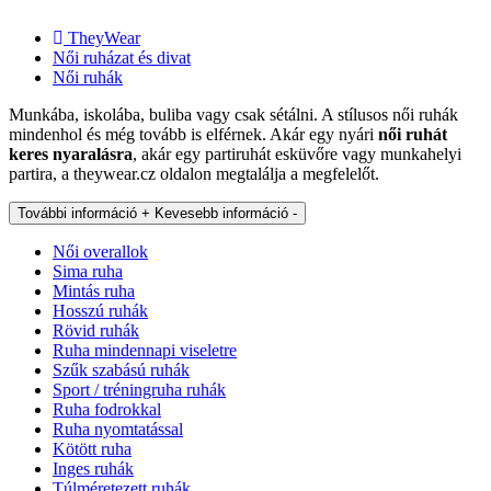
TheyWear
Női ruházat és divat
Női ruhák
Munkába, iskolába, buliba vagy csak sétálni. A stílusos női ruhák
mindenhol és még tovább is elférnek. Akár egy nyári
női ruhát
keres nyaralásra
, akár egy partiruhát esküvőre vagy munkahelyi
partira, a theywear.cz oldalon megtalálja a megfelelőt.
További információ +
Kevesebb információ -
Női overallok
Sima ruha
Mintás ruha
Hosszú ruhák
Rövid ruhák
Ruha mindennapi viseletre
Szűk szabású ruhák
Sport / tréningruha ruhák
Ruha fodrokkal
Ruha nyomtatással
Kötött ruha
Inges ruhák
Túlméretezett ruhák