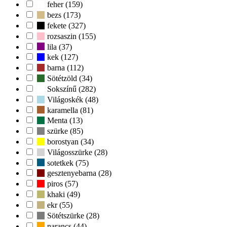
feher (159)
bezs (173)
fekete (327)
rozsaszin (155)
lila (37)
kek (127)
barna (112)
Sötétzöld (34)
Sokszínű (282)
Világoskék (48)
karamella (81)
Menta (13)
szürke (85)
borostyan (34)
Világosszürke (28)
sotetkek (75)
gesztenyebarna (28)
piros (57)
khaki (49)
ekr (55)
Sötétszürke (28)
narancs (44)