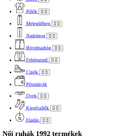
Pólók
Melegítőben
Nadrágog
Rövidnadrág
Fehérnemű
Cipők
Pénztárcák
Övek
Kiegészítők
Eladás
Női ruhák
1992 termékek