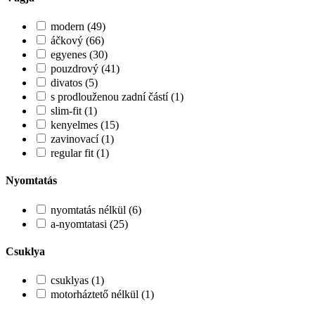
modern (49)
áčkový (66)
egyenes (30)
pouzdrový (41)
divatos (5)
s prodlouženou zadní částí (1)
slim-fit (1)
kenyelmes (15)
zavinovací (1)
regular fit (1)
Nyomtatás
nyomtatás nélkül (6)
a-nyomtatasi (25)
Csuklya
csuklyas (1)
motorháztető nélkül (1)