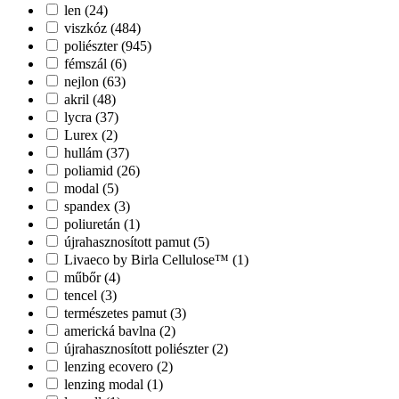
len (24)
viszkóz (484)
poliészter (945)
fémszál (6)
nejlon (63)
akril (48)
lycra (37)
Lurex (2)
hullám (37)
poliamid (26)
modal (5)
spandex (3)
poliuretán (1)
újrahasznosított pamut (5)
Livaeco by Birla Cellulose™ (1)
műbőr (4)
tencel (3)
természetes pamut (3)
americká bavlna (2)
újrahasznosított poliészter (2)
lenzing ecovero (2)
lenzing modal (1)