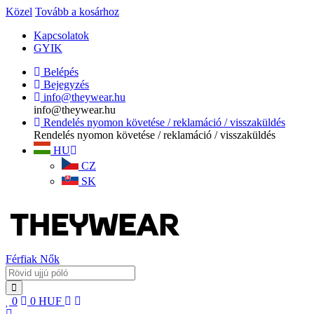
Közel
Tovább a kosárhoz
Kapcsolatok
GYIK
Belépés
Bejegyzés
info@theywear.hu
info@theywear.hu
Rendelés nyomon követése / reklamáció / visszaküldés
Rendelés nyomon követése / reklamáció / visszaküldés
HU
CZ
SK
Férfiak
Nők
0
0
HUF