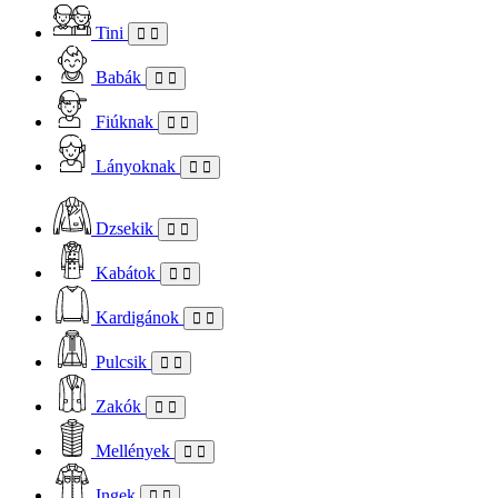
Tini
Babák
Fiúknak
Lányoknak
Dzsekik
Kabátok
Kardigánok
Pulcsik
Zakók
Mellények
Ingek