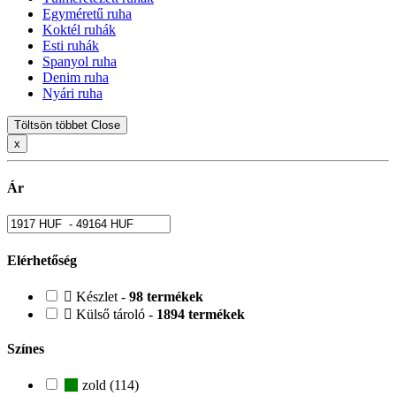
Egyméretű ruha
Koktél ruhák
Esti ruhák
Spanyol ruha
Denim ruha
Nyári ruha
Töltsön többet
Close
x
Ár
Elérhetőség
Készlet -
98 termékek
Külső tároló -
1894 termékek
Színes
zold (114)