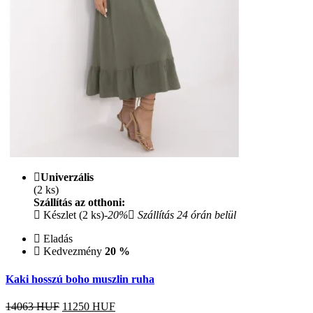
Univerzális
(2 ks)
Szállítás az otthoni:
Készlet (2 ks)
-20%
Szállítás 24 órán belül
Eladás
Kedvezmény
20 %
Kaki hosszú boho muszlin ruha
14063 HUF
11250
HUF