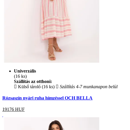
Univerzális
(16 ks)
Szállítás az otthoni:
Külső tároló (16 ks)
Szállítás 4-7 munkanapon belül
Rózsaszín nyári ruha hímzéssel OCH BELLA
19176
HUF