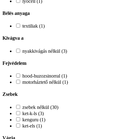
lyocell (1)
Bélés anyaga
textiliak (1)
Kivágva a
nyakkivágás nélkül (3)
Fejvédelem
hood-huzozsinorral (1)
motorháztető nélkül (1)
Zsebek
zsebek nélkül (30)
ket-k-ls (3)
kenguru (1)
ket-els (1)
Vágja