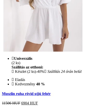
Univerzális
(2 ks)
Szállítás az otthoni:
Készlet (2 ks)
-40%
Szállítás 24 órán belül
Eladás
Kedvezmény
40 %
Muszlin ruha rövid ujjú fehér
11506 HUF
6904
HUF