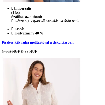
Univerzális
(1 ks)
Szállítás az otthoni:
Készlet (1 ks)
-40%
Szállítás 24 órán belül
Eladás
Kedvezmény
40 %
Piszkos kék ruha melltartóval a dekoltázsban
14063 HUF
8438
HUF