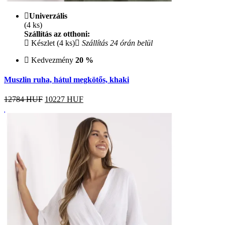
Univerzális
(4 ks)
Szállítás az otthoni:
Készlet (4 ks)
Szállítás 24 órán belül
Kedvezmény
20 %
Muszlin ruha, hátul megkötős, khaki
12784 HUF
10227
HUF