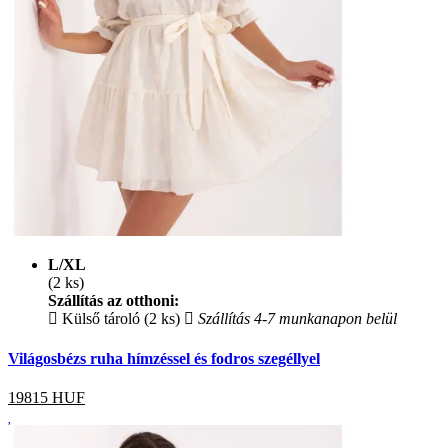
L/XL
(2 ks)
Szállítás az otthoni:
Külső tároló (2 ks)
Szállítás 4-7 munkanapon belül
Világosbézs ruha hímzéssel és fodros szegéllyel
19815
HUF