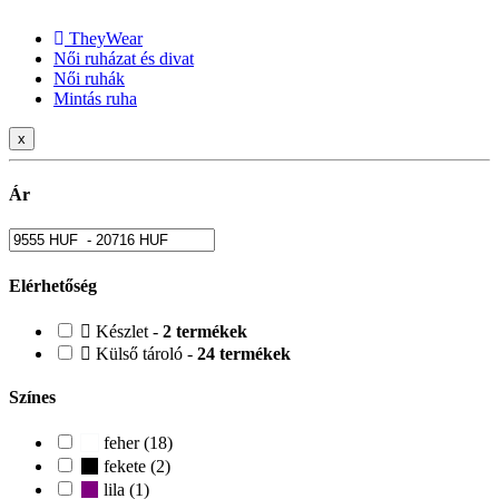
TheyWear
Női ruházat és divat
Női ruhák
Mintás ruha
x
Ár
Elérhetőség
Készlet -
2 termékek
Külső tároló -
24 termékek
Színes
feher (18)
fekete (2)
lila (1)