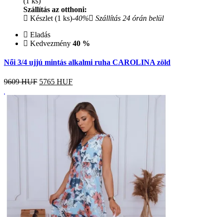
(1 ks)
Szállítás az otthoni:
Készlet (1 ks)
-40%
Szállítás 24 órán belül
Eladás
Kedvezmény
40 %
Női 3/4 ujjú mintás alkalmi ruha CAROLINA zöld
9609 HUF
5765
HUF