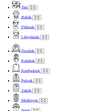
Tini
Babák
Fiúknak
Lányoknak
Dzsekik
Kabátok
Kardigánok
Pulcsik
Zakók
Mellények
Ingek