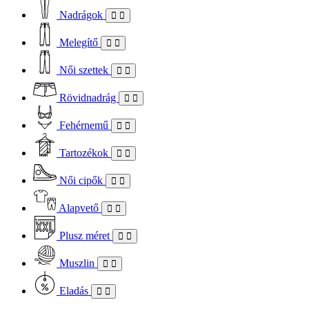
Nadrágok
Melegítő
Női szettek
Rövidnadrág
Fehérnemű
Tartozékok
Női cipők
Alapvető
Plusz méret
Muszlin
Eladás