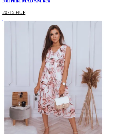
Női ruha MADAM kék
20715
HUF