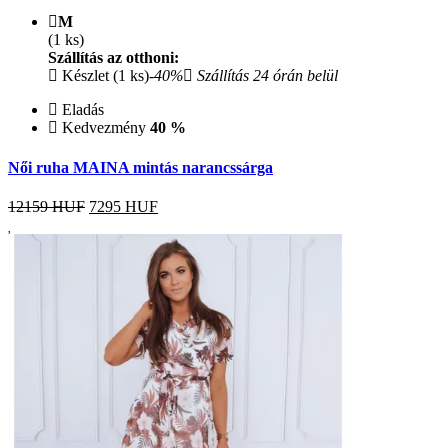
M
(1 ks)
Szállítás az otthoni:
Készlet (1 ks)
-40%
Szállítás 24 órán belül
Eladás
Kedvezmény
40 %
Női ruha MAINA mintás narancssárga
12159 HUF
7295
HUF