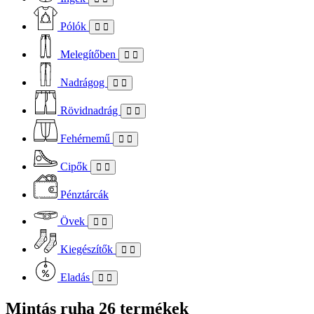
Pólók
Melegítőben
Nadrágog
Rövidnadrág
Fehérnemű
Cipők
Pénztárcák
Övek
Kiegészítők
Eladás
Mintás ruha
26 termékek