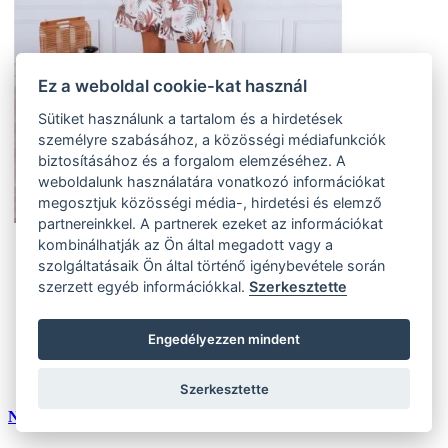
Ez a weboldal cookie-kat használ
Sütiket használunk a tartalom és a hirdetések
személyre szabásához, a közösségi médiafunkciók
biztosításához és a forgalom elemzéséhez. A
weboldalunk használatára vonatkozó információkat
megosztjuk közösségi média-, hirdetési és elemző
partnereinkkel. A partnerek ezeket az információkat
kombinálhatják az Ön által megadott vagy a
S
szolgáltatásaik Ön által történő igénybevétele során
(2 ks)
szerzett egyéb információkkal.
Szerkesztette
Szállítás az otthoni:
Külső tároló (2 ks)
Szállítás 4-7 munkanapon belül
L
Engedélyezzen mindent
(3 ks)
Szállítás az otthoni:
Külső tároló (3 ks)
Szállítás 4-7 munkanapon belül
Szerkesztette
Női MAINA ruha fehér