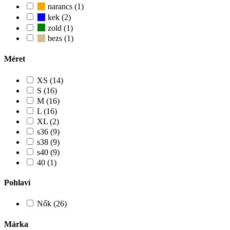
narancs (1)
kek (2)
zold (1)
bezs (1)
Méret
XS (14)
S (16)
M (16)
L (16)
XL (2)
s36 (9)
s38 (9)
s40 (9)
40 (1)
Pohlaví
Nők (26)
Márka