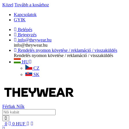
Közel
Tovább a kosárhoz
Kapcsolatok
GYIK
Belépés
Bejegyzés
info@theywear.hu
info@theywear.hu
Rendelés nyomon követése / reklamáció / visszaküldés
Rendelés nyomon követése / reklamáció / visszaküldés
HU
CZ
SK
Férfiak
Nők
0
0
HUF