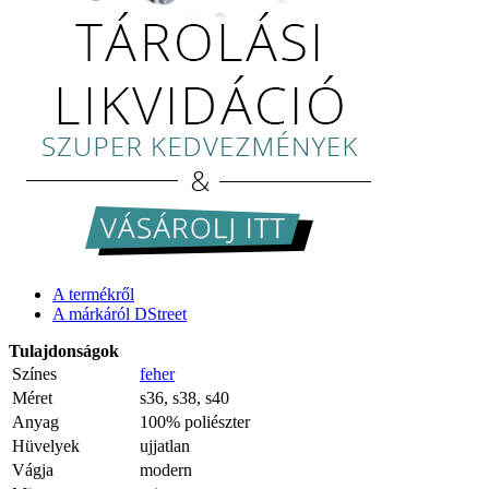
A termékről
A márkáról DStreet
Tulajdonságok
Színes
feher
Méret
s36, s38, s40
Anyag
100% poliészter
Hüvelyek
ujjatlan
Vágja
modern