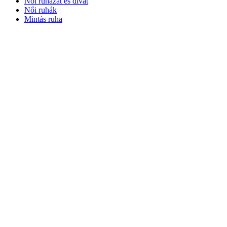
Női ruházat és divat
Női ruhák
Mintás ruha