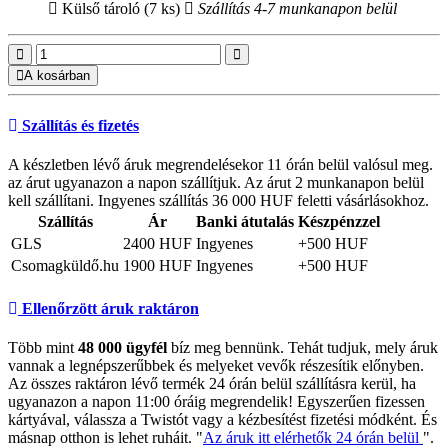
Külső tároló (7 ks)
Szállítás 4-7 munkanapon belül
A kosárban
Szállítás és fizetés
A készletben lévő áruk megrendelésekor 11 órán belül valósul meg.
az árut ugyanazon a napon szállítjuk. Az árut 2 munkanapon belül
kell szállítani. Ingyenes szállítás 36 000 HUF feletti vásárlásokhoz.
Szállítás
Ár
Banki átutalás
Készpénzzel
GLS
2400 HUF
Ingyenes
+500 HUF
Csomagküldő.hu
1900 HUF
Ingyenes
+500 HUF
Ellenőrzött áruk raktáron
Több mint
48 000 ügyfél
bíz meg bennünk. Tehát tudjuk, mely áruk
vannak a legnépszerűbbek és melyeket vevők részesítik előnyben.
Az összes raktáron lévő termék 24 órán belül szállításra kerül, ha
ugyanazon a napon 11:00 óráig megrendelik! Egyszerűen fizessen
kártyával, válassza a Twistót vagy a kézbesítést fizetési módként. És
másnap otthon is lehet ruháit. "
Az áruk itt elérhetők 24 órán belül
".