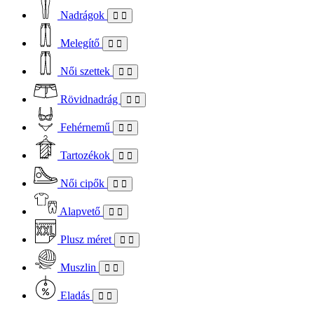
Nadrágok
Melegítő
Női szettek
Rövidnadrág
Fehérnemű
Tartozékok
Női cipők
Alapvető
Plusz méret
Muszlin
Eladás