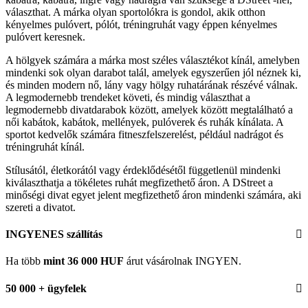
választhat. A márka olyan sportolókra is gondol, akik otthon
kényelmes pulóvert, pólót, tréningruhát vagy éppen kényelmes
pulóvert keresnek.
A hölgyek számára a márka most széles választékot kínál, amelyben
mindenki sok olyan darabot talál, amelyek egyszerűen jól néznek ki,
és minden modern nő, lány vagy hölgy ruhatárának részévé válnak.
A legmodernebb trendeket követi, és mindig választhat a
legmodernebb divatdarabok között, amelyek között megtalálható a
női kabátok, kabátok, mellények, pulóverek és ruhák kínálata. A
sportot kedvelők számára fitneszfelszerelést, például nadrágot és
tréningruhát kínál.
Stílusától, életkorától vagy érdeklődésétől függetlenül mindenki
kiválaszthatja a tökéletes ruhát megfizethető áron. A DStreet a
minőségi divat egyet jelent megfizethető áron mindenki számára, aki
szereti a divatot.
INGYENES szállítás
Ha több
mint 36 000 HUF
árut vásárolnak INGYEN.
50 000 + ügyfelek