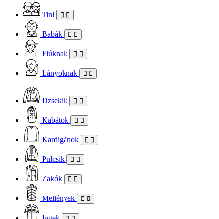
Tini
Babák
Fiúknak
Lányoknak
Dzsekik
Kabátok
Kardigánok
Pulcsik
Zakók
Mellények
Ingek