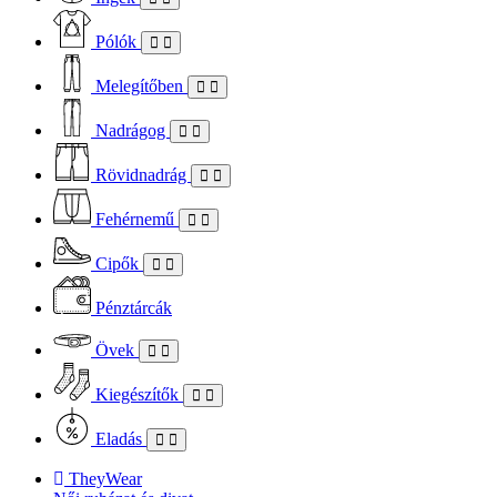
Pólók
Melegítőben
Nadrágog
Rövidnadrág
Fehérnemű
Cipők
Pénztárcák
Övek
Kiegészítők
Eladás
TheyWear