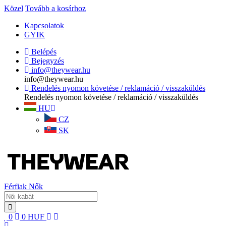
Közel
Tovább a kosárhoz
Kapcsolatok
GYIK
Belépés
Bejegyzés
info@theywear.hu
info@theywear.hu
Rendelés nyomon követése / reklamáció / visszaküldés
Rendelés nyomon követése / reklamáció / visszaküldés
HU
CZ
SK
Férfiak
Nők
0
0
HUF