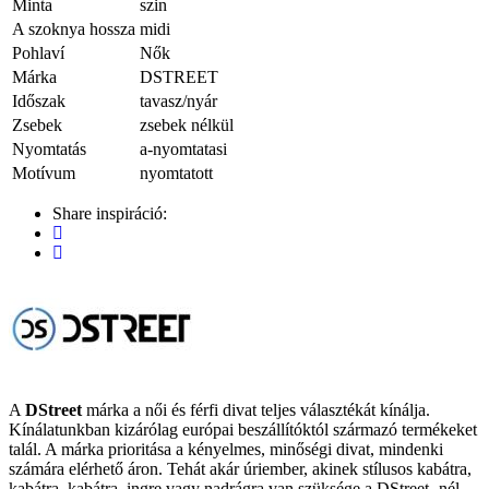
Minta
szin
A szoknya hossza
midi
Pohlaví
Nők
Márka
DSTREET
Időszak
tavasz/nyár
Zsebek
zsebek nélkül
Nyomtatás
a-nyomtatasi
Motívum
nyomtatott
Share inspiráció:
A
DStreet
márka a női és férfi divat teljes választékát kínálja.
Kínálatunkban kizárólag európai beszállítóktól származó termékeket
talál. A márka prioritása a kényelmes, minőségi divat, mindenki
számára elérhető áron. Tehát akár úriember, akinek stílusos kabátra,
kabátra, kabátra, ingre vagy nadrágra van szüksége a DStreet -nél,