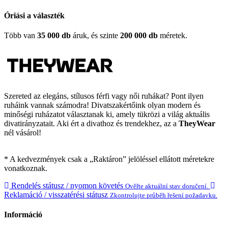
Óriási a választék
Több van
35 000 db
áruk, és szinte
200 000 db
méretek.
Szereted az elegáns, stílusos férfi vagy női ruhákat? Pont ilyen
ruháink vannak számodra! Divatszakértőink olyan modern és
minőségi ruházatot választanak ki, amely tükrözi a világ aktuális
divatirányzatait. Aki ért a divathoz és trendekhez, az a
TheyWear
nél vásárol!
* A kedvezmények csak a „Raktáron” jelöléssel ellátott méretekre
vonatkoznak.
Rendelés státusz / nyomon követés
Ověřte aktuální stav doručení.
Reklamáció / visszatérési státusz
Zkontrolujte průběh řešení požadavku.
Információ