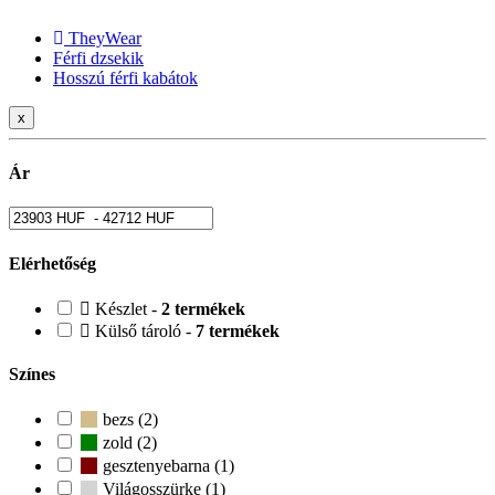
TheyWear
Férfi dzsekik
Hosszú férfi kabátok
x
Ár
Elérhetőség
Készlet -
2 termékek
Külső tároló -
7 termékek
Színes
bezs (2)
zold (2)
gesztenyebarna (1)
Világosszürke (1)