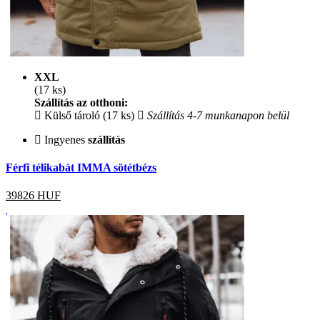
XXL
(17 ks)
Szállítás az otthoni:
Külső tároló (17 ks)
Szállítás 4-7 munkanapon belül
Ingyenes
szállítás
Férfi télikabát IMMA sötétbézs
39826
HUF