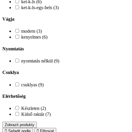
ket-k-ls (6)
ket-k-ls-egy-bels (3)
Vágja
modern (3)
kenyelmes (6)
Nyomtatás
nyomtatás nélkül (9)
Csuklya
csuklyas (9)
Elérhetőség
Készleten (2)
Külső raktár (7)
Zobrazit produkty
Seřadit podle
Filtrovat