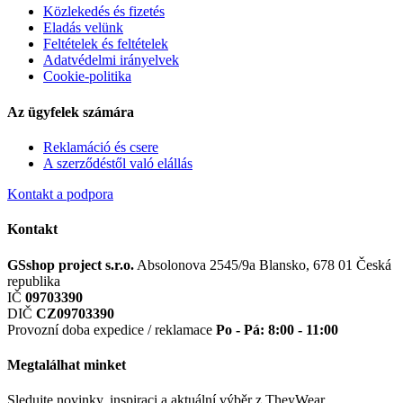
Közlekedés és fizetés
Eladás velünk
Feltételek és feltételek
Adatvédelmi irányelvek
Cookie-politika
Az ügyfelek számára
Reklamáció és csere
A szerződéstől való elállás
Kontakt a podpora
Kontakt
GSshop project s.r.o.
Absolonova 2545/9a
Blansko, 678 01
Česká
republika
IČ
09703390
DIČ
CZ09703390
Provozní doba expedice / reklamace
Po - Pá: 8:00 - 11:00
Megtalálhat minket
Sledujte novinky, inspiraci a aktuální výběr z TheyWear.