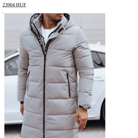
23904
HUF