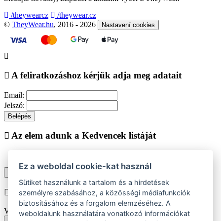
/theywearcz
/theywear.cz
©
TheyWear.hu
, 2016 - 2026
Nastavení cookies
A feliratkozáshoz kérjük adja meg adatait
Email:
Jelszó:
Belépés
Az elem adunk a Kedvencek listáját
Ez a weboldal cookie-kat használ
Vásárlás folytatása
Megjelenítése kedvencek listájához
Sütiket használunk a tartalom és a hirdetések
Chyba při vkládání do košíku
személyre szabásához, a közösségi médiafunkciók
biztosításához és a forgalom elemzéséhez. A
Vyberte prosím velikost produktu
weboldalunk használatára vonatkozó információkat
Vissza a méretekhez