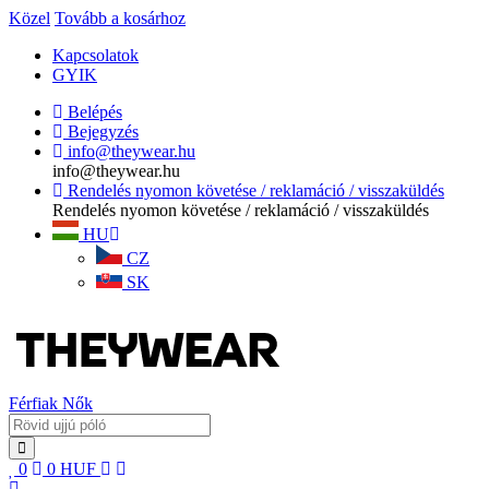
Közel
Tovább a kosárhoz
Kapcsolatok
GYIK
Belépés
Bejegyzés
info@theywear.hu
info@theywear.hu
Rendelés nyomon követése / reklamáció / visszaküldés
Rendelés nyomon követése / reklamáció / visszaküldés
HU
CZ
SK
Férfiak
Nők
0
0
HUF