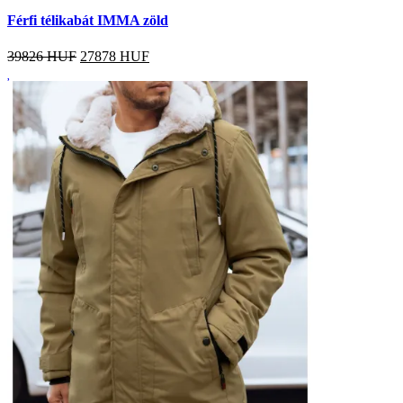
Férfi télikabát IMMA zöld
39826 HUF
27878
HUF