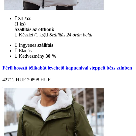
XL/52
(1 ks)
Szállítás az otthoni:
Készlet (1 ks)
Szállítás 24 órán belül
Ingyenes
szállítás
Eladás
Kedvezmény
30 %
Férfi hosszú télikabát levehető kapucnival steppelt bézs színben
42712 HUF
29898
HUF