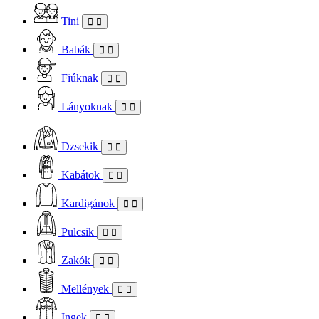
Tini
Babák
Fiúknak
Lányoknak
Dzsekik
Kabátok
Kardigánok
Pulcsik
Zakók
Mellények
Ingek