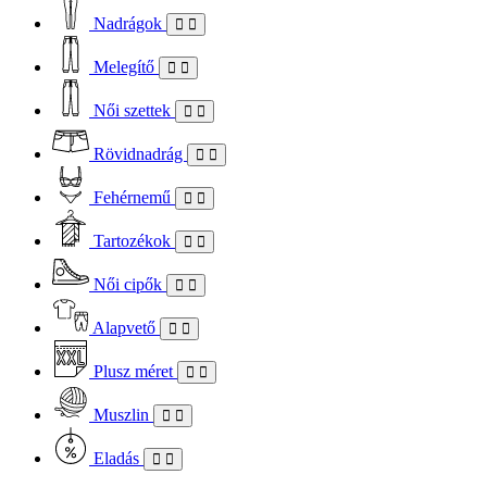
Nadrágok
Melegítő
Női szettek
Rövidnadrág
Fehérnemű
Tartozékok
Női cipők
Alapvető
Plusz méret
Muszlin
Eladás