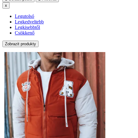
x
Legutolsó
Legkedveltebb
Legkisebbtől
Csökkenő
Zobrazit produkty