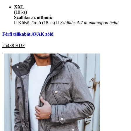
XXL
(18 ks)
Szállítás az otthoni:
Külső tároló (18 ks)
Szállítás 4-7 munkanapon belül
Férfi télikabát AVAK zöld
25488
HUF