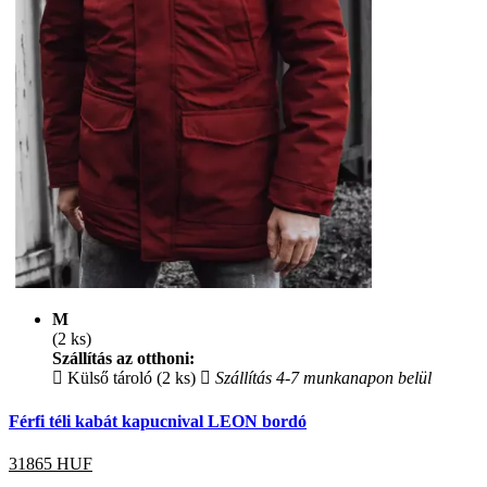
M
(2 ks)
Szállítás az otthoni:
Külső tároló (2 ks)
Szállítás 4-7 munkanapon belül
Férfi téli kabát kapucnival LEON bordó
31865
HUF