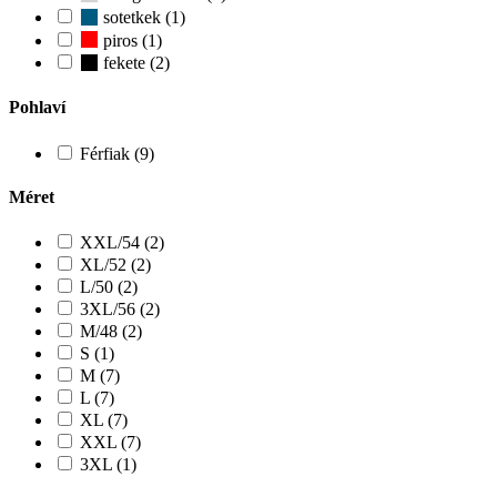
sotetkek (1)
piros (1)
fekete (2)
Pohlaví
Férfiak (9)
Méret
XXL/54 (2)
XL/52 (2)
L/50 (2)
3XL/56 (2)
M/48 (2)
S (1)
M (7)
L (7)
XL (7)
XXL (7)
3XL (1)