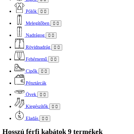
Pólók
Melegítőben
Nadrágog
Rövidnadrág
Fehérnemű
Cipők
Pénztárcák
Övek
Kiegészítők
Eladás
Hosszú férfi kabátok
9 termékek