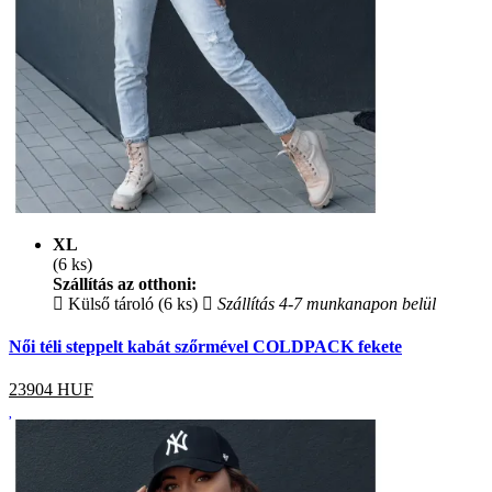
XL
(6 ks)
Szállítás az otthoni:
Külső tároló (6 ks)
Szállítás 4-7 munkanapon belül
Női téli steppelt kabát szőrmével COLDPACK fekete
23904
HUF