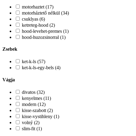
motorhaztet (17)
motorháztető nélkül (34)
csuklyas (6)
ketreteg-hood (2)
hood-levehet-premes (1)
hood-huzozsinorral (1)
Zsebek
ket-k-ls (57)
ket-k-ls-egy-bels (4)
Vágja
divatos (32)
kenyelmes (11)
modern (12)
kisse-szabott (2)
kisse-vystihleny (1)
volný (2)
slim-fit (1)