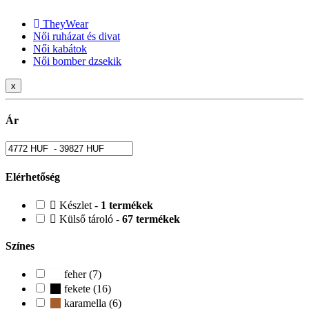
TheyWear
Női ruházat és divat
Női kabátok
Női bomber dzsekik
x
Ár
Elérhetőség
Készlet -
1 termékek
Külső tároló -
67 termékek
Színes
feher (7)
fekete (16)
karamella (6)