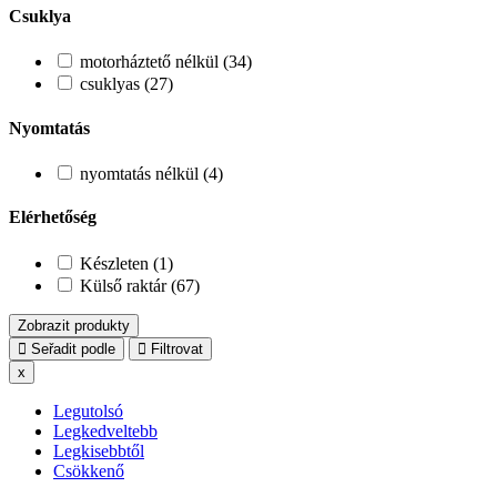
Csuklya
motorháztető nélkül (34)
csuklyas (27)
Nyomtatás
nyomtatás nélkül (4)
Elérhetőség
Készleten (1)
Külső raktár (67)
Zobrazit produkty
Seřadit podle
Filtrovat
x
Legutolsó
Legkedveltebb
Legkisebbtől
Csökkenő