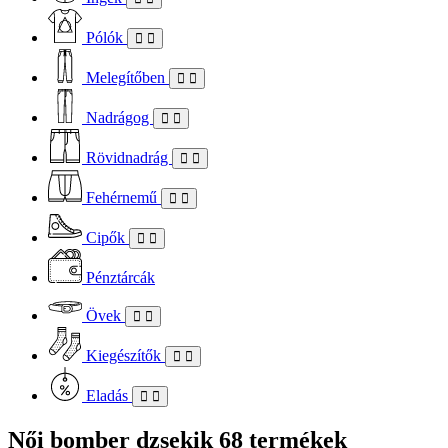
Pólók
Melegítőben
Nadrágog
Rövidnadrág
Fehérnemű
Cipők
Pénztárcák
Övek
Kiegészítők
Eladás
Női bomber dzsekik
68 termékek