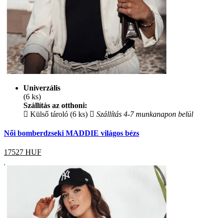
Univerzális
(6 ks)
Szállítás az otthoni:
Külső tároló (6 ks)
Szállítás 4-7 munkanapon belül
Női bomberdzseki MADDIE világos bézs
17527
HUF