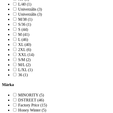
L/40 (1)
Univerzális (3)
Univerzális (3)
M/38 (1)
S/36 (1)
S (44)
M (41)
L (46)
XL (40)
2XL (6)
XXL (14)
S/M (2)
M/L (2)
L/XL (1)
36 (1)
Márka
MINORITY (5)
DSTREET (46)
Factory Price (15)
Honey Winter (5)