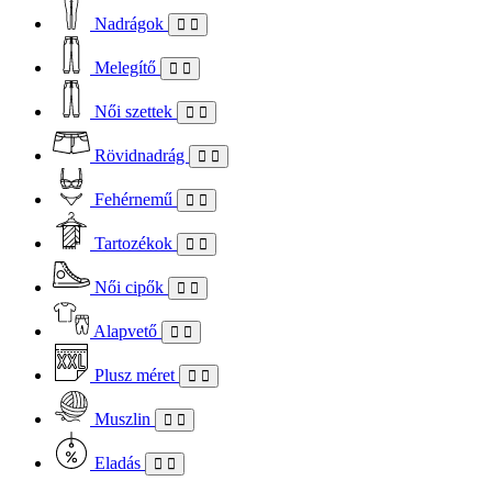
Nadrágok
Melegítő
Női szettek
Rövidnadrág
Fehérnemű
Tartozékok
Női cipők
Alapvető
Plusz méret
Muszlin
Eladás