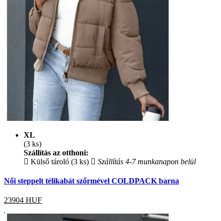
XL
(3 ks)
Szállítás az otthoni:
Külső tároló (3 ks)
Szállítás 4-7 munkanapon belül
Női steppelt télikabát szőrmével COLDPACK barna
23904
HUF