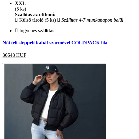
XXL
(5 ks)
Szállítás az otthoni:
Külső tároló (5 ks)
Szállítás 4-7 munkanapon belül
Ingyenes
szállítás
Női téli steppelt kabát szőrmével COLDPACK lila
36648
HUF