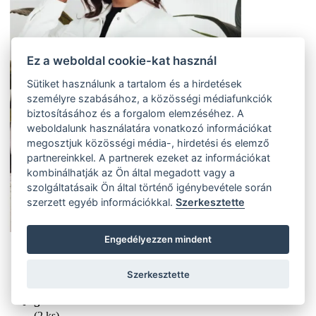
Ez a weboldal cookie-kat használ
Sütiket használunk a tartalom és a hirdetések
személyre szabásához, a közösségi médiafunkciók
biztosításához és a forgalom elemzéséhez. A
weboldalunk használatára vonatkozó információkat
megosztjuk közösségi média-, hirdetési és elemző
partnereinkkel. A partnerek ezeket az információkat
kombinálhatják az Ön által megadott vagy a
szolgáltatásaik Ön által történő igénybevétele során
szerzett egyéb információkkal.
Szerkesztette
Engedélyezzen mindent
XS
(4 ks)
Szerkesztette
Szállítás az otthoni:
Külső tároló (4 ks)
Szállítás 4-7 munkanapon belül
S
(2 ks)