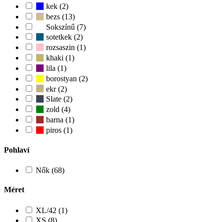
kek (2)
bezs (13)
Sokszínű (7)
sotetkek (2)
rozsaszin (1)
khaki (1)
lila (1)
borostyan (2)
ekr (2)
Slate (2)
zold (4)
barna (1)
piros (1)
Pohlaví
Nők (68)
Méret
XL/42 (1)
XS (8)