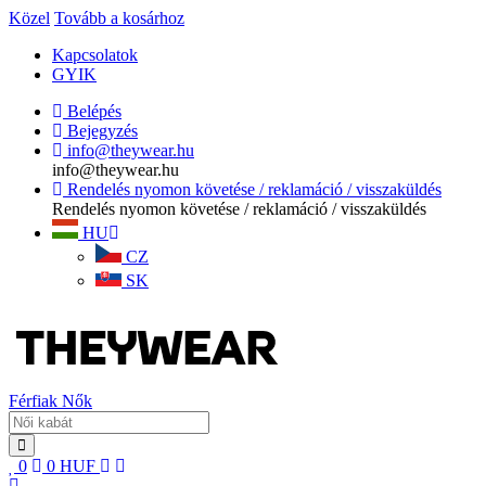
Közel
Tovább a kosárhoz
Kapcsolatok
GYIK
Belépés
Bejegyzés
info@theywear.hu
info@theywear.hu
Rendelés nyomon követése / reklamáció / visszaküldés
Rendelés nyomon követése / reklamáció / visszaküldés
HU
CZ
SK
Férfiak
Nők
0
0
HUF