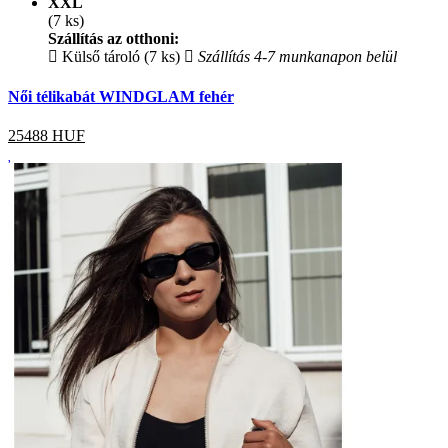
XXL
(7 ks)
Szállítás az otthoni:
Külső tároló (7 ks)
Szállítás 4-7 munkanapon belül
Női télikabát WINDGLAM fehér
25488
HUF