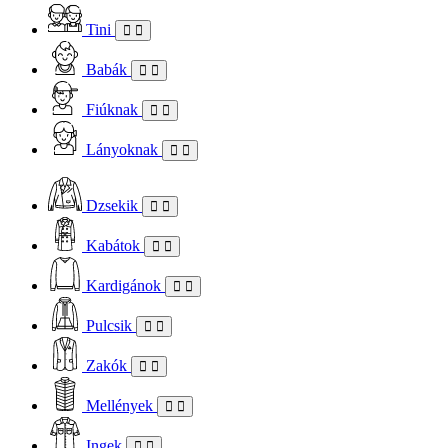
Tini
Babák
Fiúknak
Lányoknak
Dzsekik
Kabátok
Kardigánok
Pulcsik
Zakók
Mellények
Ingek