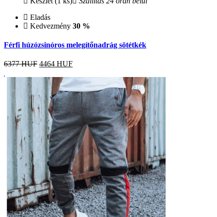
Készlet (1 ks)
Szállítás 24 órán belül
Eladás
Kedvezmény
30 %
Férfi húzózsinóros melegítőnadrág sötétkék
6377 HUF
4464
HUF