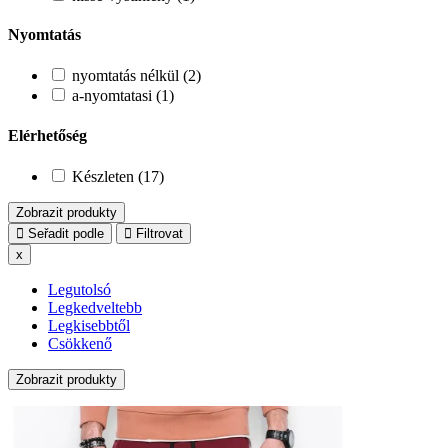
Nyomtatás
nyomtatás nélkül (2)
a-nyomtatasi (1)
Elérhetőség
Készleten (17)
Zobrazit produkty
Seřadit podle
Filtrovat
x
Legutolsó
Legkedveltebb
Legkisebbtől
Csökkenő
Zobrazit produkty