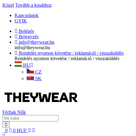
Közel
Tovább a kosárhoz
Kapcsolatok
GYIK
Belépés
Bejegyzés
info@theywear.hu
info@theywear.hu
Rendelés nyomon követése / reklamáció / visszaküldés
Rendelés nyomon követése / reklamáció / visszaküldés
HU
CZ
SK
Férfiak
Nők
0
0
HUF