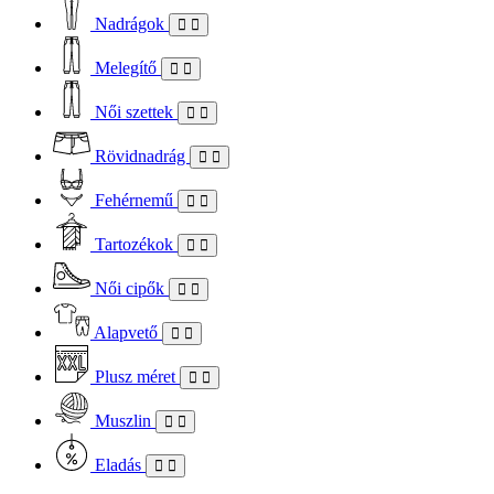
Nadrágok
Melegítő
Női szettek
Rövidnadrág
Fehérnemű
Tartozékok
Női cipők
Alapvető
Plusz méret
Muszlin
Eladás