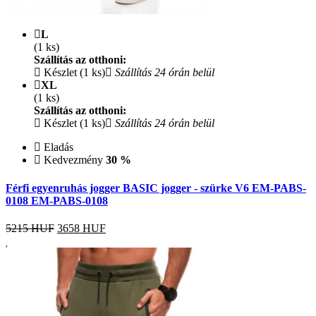
L
(1 ks)
Szállítás az otthoni:
Készlet (1 ks)
Szállítás 24 órán belül
XL
(1 ks)
Szállítás az otthoni:
Készlet (1 ks)
Szállítás 24 órán belül
Eladás
Kedvezmény
30 %
Férfi egyenruhás jogger BASIC jogger - szürke V6 EM-PABS-
0108 EM-PABS-0108
5215 HUF
3658
HUF