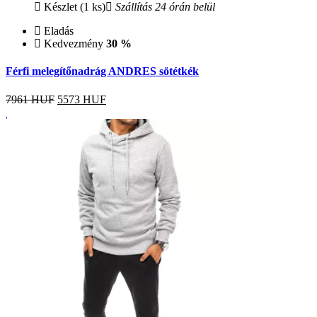
Készlet (1 ks)
Szállítás 24 órán belül
Eladás
Kedvezmény
30 %
Férfi melegítőnadrág ANDRES sötétkék
7961 HUF
5573
HUF