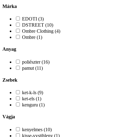
Márka
EDOTI (3)
DSTREET (10)
Ombre Clothing (4)
Ombre (1)
Anyag
poliészter (16)
pamut (11)
Zsebek
ket-k-ls (9)
ket-els (1)
kenguru (1)
Vágja
kenyelmes (10)
kisse-vystihleny (1)