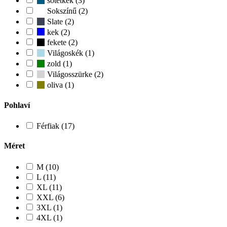
sotetkek (3)
Sokszínű (2)
Slate (2)
kek (2)
fekete (2)
Világoskék (1)
zold (1)
Világosszürke (2)
oliva (1)
Pohlaví
Férfiak (17)
Méret
M (10)
L (11)
XL (11)
XXL (6)
3XL (1)
4XL (1)