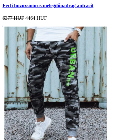
Férfi húzózsinóros melegítőnadrág antracit
6377 HUF
4464
HUF