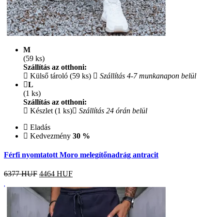
M
(59 ks)
Szállítás az otthoni:
Külső tároló (59 ks)
Szállítás 4-7 munkanapon belül
L
(1 ks)
Szállítás az otthoni:
Készlet (1 ks)
Szállítás 24 órán belül
Eladás
Kedvezmény
30 %
Férfi nyomtatott Moro melegítőnadrág antracit
6377 HUF
4464
HUF