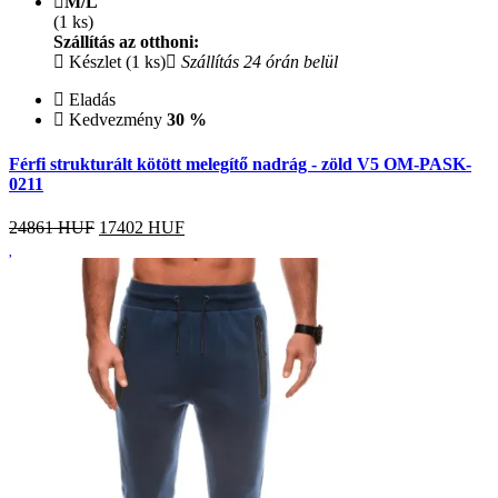
M/L
(1 ks)
Szállítás az otthoni:
Készlet (1 ks)
Szállítás 24 órán belül
Eladás
Kedvezmény
30 %
Férfi strukturált kötött melegítő nadrág - zöld V5 OM-PASK-
0211
24861 HUF
17402
HUF