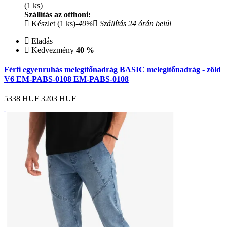
(1 ks)
Szállítás az otthoni:
Készlet (1 ks)
-40%
Szállítás 24 órán belül
Eladás
Kedvezmény
40 %
Férfi egyenruhás melegítőnadrág BASIC melegítőnadrág - zöld
V6 EM-PABS-0108 EM-PABS-0108
5338 HUF
3203
HUF