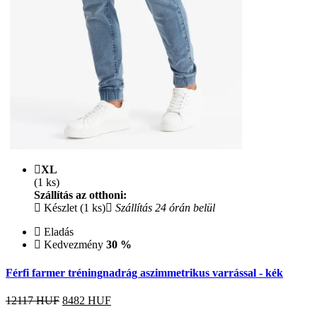
XL
(1 ks)
Szállítás az otthoni:
Készlet (1 ks)
Szállítás 24 órán belül
Eladás
Kedvezmény
30 %
Férfi farmer tréningnadrág aszimmetrikus varrással - kék
12117 HUF
8482
HUF