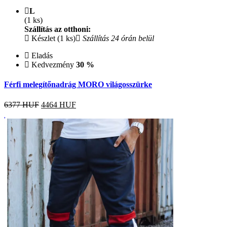
L
(1 ks)
Szállítás az otthoni:
Készlet (1 ks)
Szállítás 24 órán belül
Eladás
Kedvezmény
30 %
Férfi melegítőnadrág MORO világosszürke
6377 HUF
4464
HUF