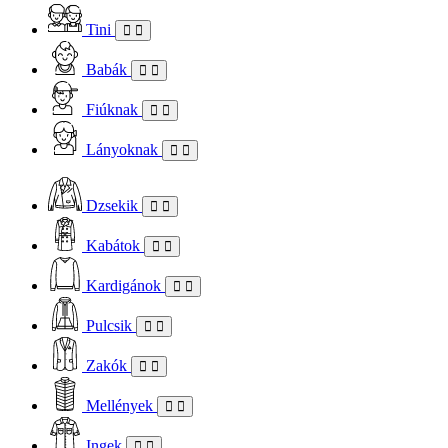
Tini
Babák
Fiúknak
Lányoknak
Dzsekik
Kabátok
Kardigánok
Pulcsik
Zakók
Mellények
Ingek