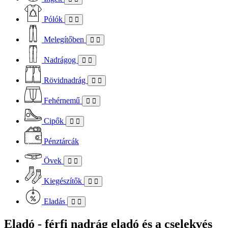
Pólók
Melegítőben
Nadrágog
Rövidnadrág
Fehérnemű
Cipők
Pénztárcák
Övek
Kiegészítők
Eladás
Eladó - férfi nadrág eladó és a cselekvés