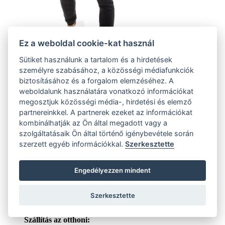
Ez a weboldal cookie-kat használ
Sütiket használunk a tartalom és a hirdetések
személyre szabásához, a közösségi médiafunkciók
biztosításához és a forgalom elemzéséhez. A
weboldalunk használatára vonatkozó információkat
M
megosztjuk közösségi média-, hirdetési és elemző
(82 ks)
Szállítás az otthoni:
partnereinkkel. A partnerek ezeket az információkat
Külső tároló (82 ks)
Szállítás 4-7 munkanapon belül
kombinálhatják az Ön által megadott vagy a
L
szolgáltatásaik Ön által történő igénybevétele során
(55 ks)
szerzett egyéb információkkal.
Szerkesztette
Szállítás az otthoni:
Külső tároló (55 ks)
Szállítás 4-7 munkanapon belül
XL
Engedélyezzen mindent
(105 ks)
Szállítás az otthoni:
Külső tároló (105 ks)
Szállítás 4-7 munkanapon belül
Szerkesztette
XXL
(1 ks)
Szállítás az otthoni: