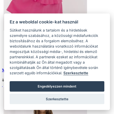
Ez a weboldal cookie-kat használ
Sütiket használunk a tartalom és a hirdetések
személyre szabásához, a közösségi médiafunkciók
Univerzális
biztosításához és a forgalom elemzéséhez. A
(2 ks)
weboldalunk használatára vonatkozó információkat
Szállítás az otthoni:
megosztjuk közösségi média-, hirdetési és elemző
Készlet (2 ks)
Szállítás 24 órán belül
partnereinkkel. A partnerek ezeket az információkat
Kedvezmény
20 %
kombinálhatják az Ön által megadott vagy a
szolgáltatásaik Ön által történő igénybevétele során
Muszlin ruha gumival a derekán fukszia
szerzett egyéb információkkal.
Szerkesztette
12784 HUF
10227
HUF
Engedélyezzen mindent
Szerkesztette