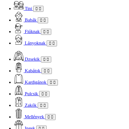
Tini
Babák
Fiúknak
Lányoknak
Dzsekik
Kabátok
Kardigánok
Pulcsik
Zakók
Mellények
Ingek