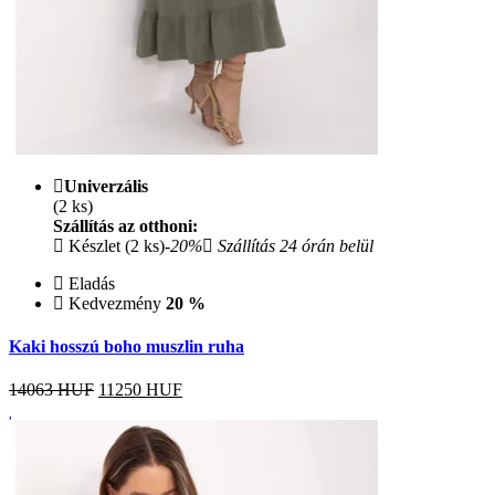
Univerzális
(2 ks)
Szállítás az otthoni:
Készlet (2 ks)
-20%
Szállítás 24 órán belül
Eladás
Kedvezmény
20 %
Kaki hosszú boho muszlin ruha
14063 HUF
11250
HUF