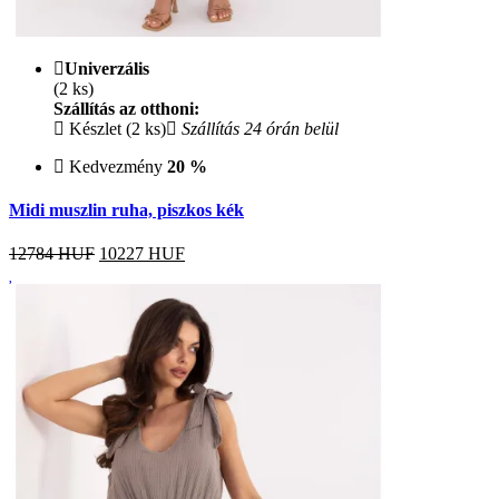
Univerzális
(2 ks)
Szállítás az otthoni:
Készlet (2 ks)
Szállítás 24 órán belül
Kedvezmény
20 %
Midi muszlin ruha, piszkos kék
12784 HUF
10227
HUF