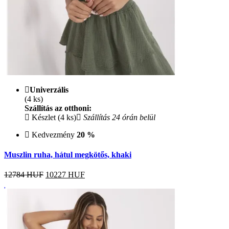
Univerzális
(4 ks)
Szállítás az otthoni:
Készlet (4 ks)
Szállítás 24 órán belül
Kedvezmény
20 %
Muszlin ruha, hátul megkötős, khaki
12784 HUF
10227
HUF