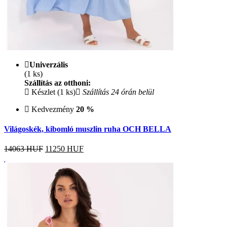
Univerzális
(1 ks)
Szállítás az otthoni:
Készlet (1 ks)
Szállítás 24 órán belül
Kedvezmény
20 %
Világoskék, kibomló muszlin ruha OCH BELLA
14063 HUF
11250
HUF