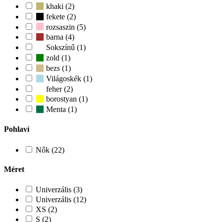
khaki (2)
fekete (2)
rozsaszin (5)
barna (4)
Sokszínű (1)
zold (1)
bezs (1)
Világoskék (1)
feher (2)
borostyan (1)
Menta (1)
Pohlaví
Nők (22)
Méret
Univerzális (3)
Univerzális (12)
XS (2)
S (2)