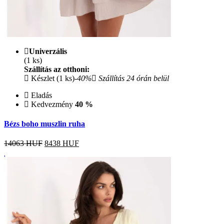
Univerzális
(1 ks)
Szállítás az otthoni:
Készlet (1 ks)
-40%
Szállítás 24 órán belül
Eladás
Kedvezmény
40 %
Bézs boho muszlin ruha
14063 HUF
8438
HUF