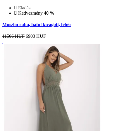
Eladás
Kedvezmény
40 %
Muszlin ruha, hátul kivágott, fehér
11506 HUF
6903
HUF