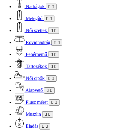
Nadrágok
Melegítő
Női szettek
Rövidnadrág
Fehérnemű
Tartozékok
Női cipők
Alapvető
Plusz méret
Muszlin
Eladás