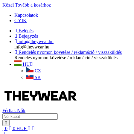
Közel
Tovább a kosárhoz
Kapcsolatok
GYIK
Belépés
Bejegyzés
info@theywear.hu
info@theywear.hu
Rendelés nyomon követése / reklamáció / visszaküldés
Rendelés nyomon követése / reklamáció / visszaküldés
HU
CZ
SK
Férfiak
Nők
0
0
HUF