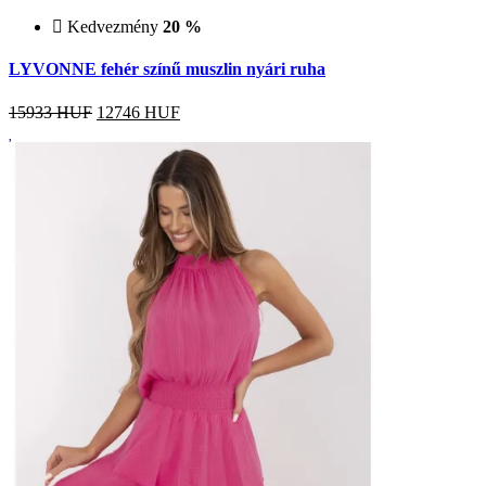
Kedvezmény
20 %
LYVONNE fehér színű muszlin nyári ruha
15933 HUF
12746
HUF