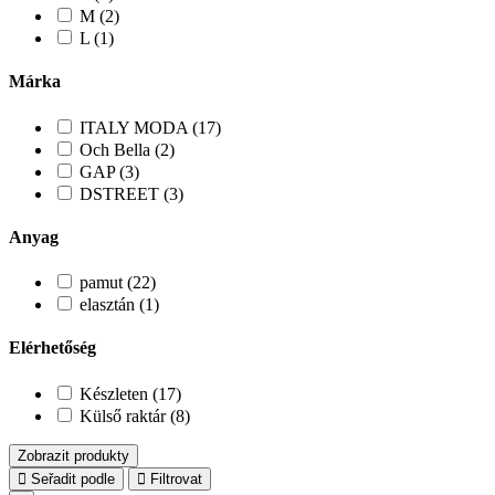
M (2)
L (1)
Márka
ITALY MODA (17)
Och Bella (2)
GAP (3)
DSTREET (3)
Anyag
pamut (22)
elasztán (1)
Elérhetőség
Készleten (17)
Külső raktár (8)
Zobrazit produkty
Seřadit podle
Filtrovat