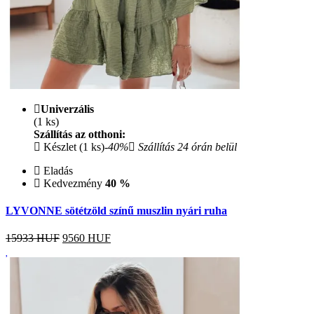
Univerzális
(1 ks)
Szállítás az otthoni:
Készlet (1 ks)
-40%
Szállítás 24 órán belül
Eladás
Kedvezmény
40 %
LYVONNE sötétzöld színű muszlin nyári ruha
15933 HUF
9560
HUF