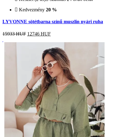
Kedvezmény
20 %
LYVONNE sötétbarna színű muszlin nyári ruha
15933 HUF
12746
HUF