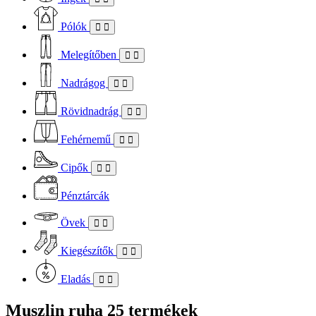
Pólók
Melegítőben
Nadrágog
Rövidnadrág
Fehérnemű
Cipők
Pénztárcák
Övek
Kiegészítők
Eladás
Muszlin ruha
25 termékek