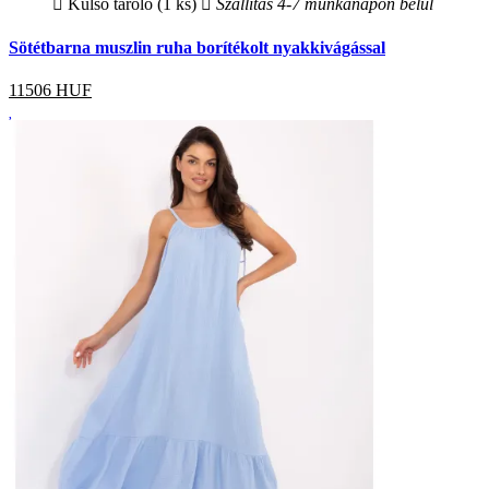
Külső tároló (1 ks)
Szállítás 4-7 munkanapon belül
Sötétbarna muszlin ruha borítékolt nyakkivágással
11506
HUF