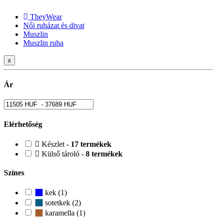
TheyWear
Női ruházat és divat
Muszlin
Muszlin ruha
x
Ár
Elérhetőség
Készlet -
17 termékek
Külső tároló -
8 termékek
Színes
kek (1)
sotetkek (2)
karamella (1)