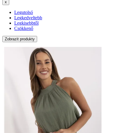
x
Legutolsó
Legkedveltebb
Legkisebbtől
Csökkenő
Zobrazit produkty