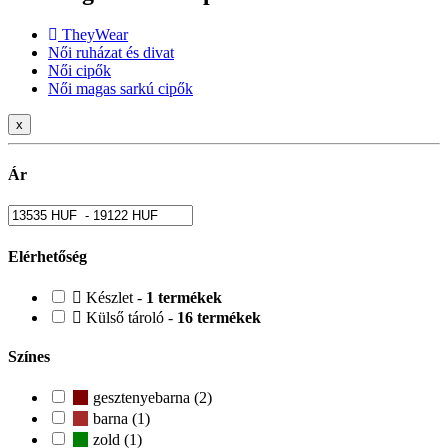
TheyWear
Női ruházat és divat
Női cipők
Női magas sarkú cipők
x
Ár
Elérhetőség
Készlet -
1 termékek
Külső tároló -
16 termékek
Színes
gesztenyebarna (2)
barna (1)
zold (1)