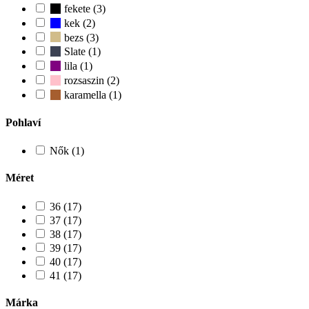
fekete (3)
kek (2)
bezs (3)
Slate (1)
lila (1)
rozsaszin (2)
karamella (1)
Pohlaví
Nők (1)
Méret
36 (17)
37 (17)
38 (17)
39 (17)
40 (17)
41 (17)
Márka