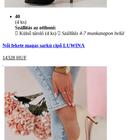
40
(4 ks)
Szállítás az otthoni:
Külső tároló (4 ks)
Szállítás 4-7 munkanapon belül
Női fekete magas sarkú cipő LUWINA
14328
HUF