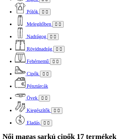
Pólók
Melegítőben
Nadrágog
Rövidnadrág
Fehérnemű
Cipők
Pénztárcák
Övek
Kiegészítők
Eladás
Női magas sarkú cipők
17 termékek