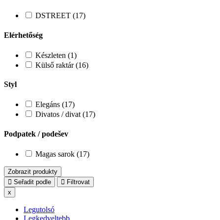
DSTREET (17)
Elérhetőség
Készleten (1)
Külső raktár (16)
Styl
Elegáns (17)
Divatos / divat (17)
Podpatek / podešev
Magas sarok (17)
Zobrazit produkty
Seřadit podle
Filtrovat
x
Legutolsó
Legkedveltebb