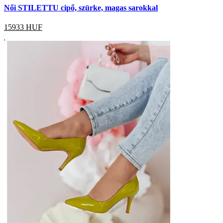
Női STILETTU cipő, szürke, magas sarokkal
15933
HUF