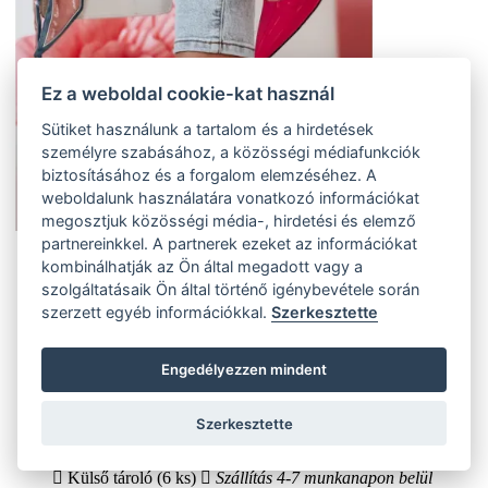
Ez a weboldal cookie-kat használ
Sütiket használunk a tartalom és a hirdetések
személyre szabásához, a közösségi médiafunkciók
biztosításához és a forgalom elemzéséhez. A
weboldalunk használatára vonatkozó információkat
megosztjuk közösségi média-, hirdetési és elemző
partnereinkkel. A partnerek ezeket az információkat
37
kombinálhatják az Ön által megadott vagy a
(4 ks)
szolgáltatásaik Ön által történő igénybevétele során
Szállítás az otthoni:
szerzett egyéb információkkal.
Szerkesztette
Külső tároló (4 ks)
Szállítás 4-7 munkanapon belül
38
(2 ks)
Engedélyezzen mindent
Szállítás az otthoni:
Külső tároló (2 ks)
Szállítás 4-7 munkanapon belül
39
Szerkesztette
(6 ks)
Szállítás az otthoni:
Külső tároló (6 ks)
Szállítás 4-7 munkanapon belül