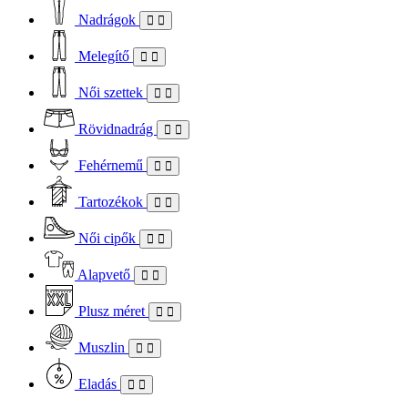
Nadrágok
Melegítő
Női szettek
Rövidnadrág
Fehérnemű
Tartozékok
Női cipők
Alapvető
Plusz méret
Muszlin
Eladás