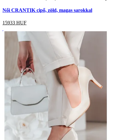
Női CRANTIK cipő, zöld, magas sarokkal
15933
HUF