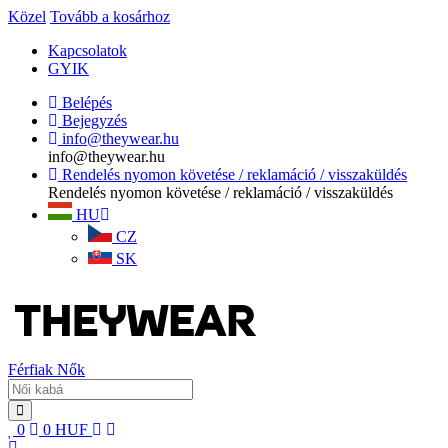
Közel
Tovább a kosárhoz
Kapcsolatok
GYIK
Belépés
Bejegyzés
info@theywear.hu
info@theywear.hu
Rendelés nyomon követése / reklamáció / visszaküldés
Rendelés nyomon követése / reklamáció / visszaküldés
HU
CZ
SK
Férfiak
Nők
0
0
HUF