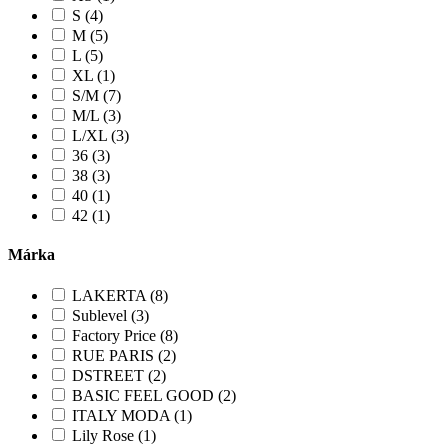
S (4)
M (5)
L (5)
XL (1)
S/M (7)
M/L (3)
L/XL (3)
36 (3)
38 (3)
40 (1)
42 (1)
Márka
LAKERTA (8)
Sublevel (3)
Factory Price (8)
RUE PARIS (2)
DSTREET (2)
BASIC FEEL GOOD (2)
ITALY MODA (1)
Lily Rose (1)