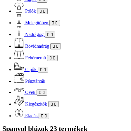
Pólók
Melegítőben
Nadrágog
Rövidnadrág
Fehérnemű
Cipők
Pénztárcák
Övek
Kiegészítők
Eladás
Spanyol blúzok
23 termékek