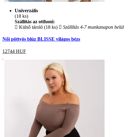
Univerzális
(18 ks)
Szállítás az otthoni:
Külső tároló (18 ks)
Szállítás 4-7 munkanapon belül
Női pöttyös blúz BLISSE világos bézs
12744
HUF