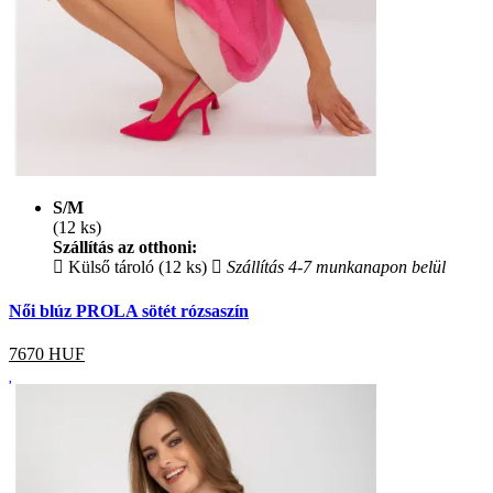
S/M
(12 ks)
Szállítás az otthoni:
Külső tároló (12 ks)
Szállítás 4-7 munkanapon belül
Női blúz PROLA sötét rózsaszín
7670
HUF