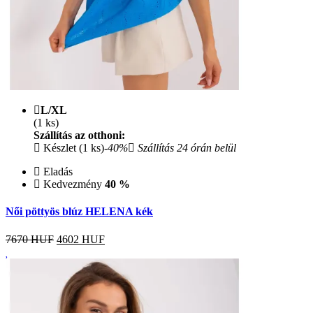
L/XL
(1 ks)
Szállítás az otthoni:
Készlet (1 ks)
-40%
Szállítás 24 órán belül
Eladás
Kedvezmény
40 %
Női pöttyös blúz HELENA kék
7670 HUF
4602
HUF