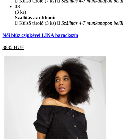
Külső tároló (7 ks)
Szállítás 4-7 munkanapon belül
38
(3 ks)
Szállítás az otthoni:
Külső tároló (3 ks)
Szállítás 4-7 munkanapon belül
Női blúz csipkével LINA barackszín
3835
HUF