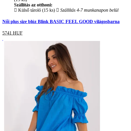
Szállítás az otthoni:
Külső tároló (15 ks)
Szállítás 4-7 munkanapon belül
Női plus size blúz Blink BASIC FEEL GOOD világosbarna
5741
HUF