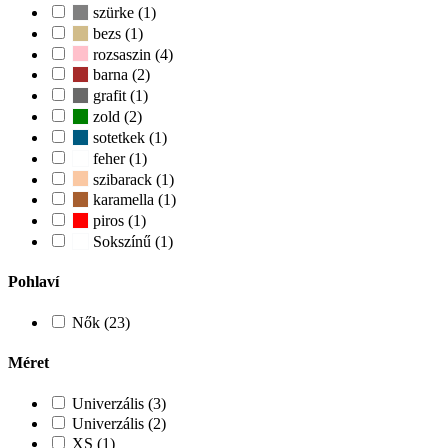
szürke (1)
bezs (1)
rozsaszin (4)
barna (2)
grafit (1)
zold (2)
sotetkek (1)
feher (1)
szibarack (1)
karamella (1)
piros (1)
Sokszínű (1)
Pohlaví
Nők (23)
Méret
Univerzális (3)
Univerzális (2)
XS (1)