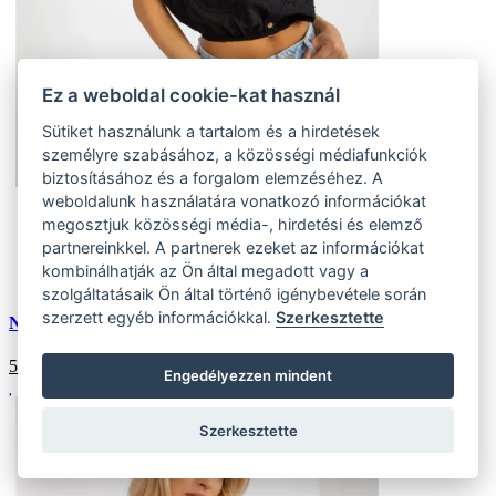
Ez a weboldal cookie-kat használ
Sütiket használunk a tartalom és a hirdetések
személyre szabásához, a közösségi médiafunkciók
biztosításához és a forgalom elemzéséhez. A
weboldalunk használatára vonatkozó információkat
Univerzális
megosztjuk közösségi média-, hirdetési és elemző
(10 ks)
partnereinkkel. A partnerek ezeket az információkat
Szállítás az otthoni:
kombinálhatják az Ön által megadott vagy a
Külső tároló (10 ks)
Szállítás 4-7 munkanapon belül
szolgáltatásaik Ön által történő igénybevétele során
szerzett egyéb információkkal.
Szerkesztette
Női pamut pöttyös blúz DENISA fekete
5114
HUF
Engedélyezzen mindent
Szerkesztette