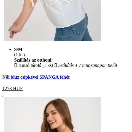
S/M
(1 ks)
Szállítás az otthoni:
Külső tároló (1 ks)
Szállítás 4-7 munkanapon belül
Női blúz csipkével SPANGA fehér
1278
HUF