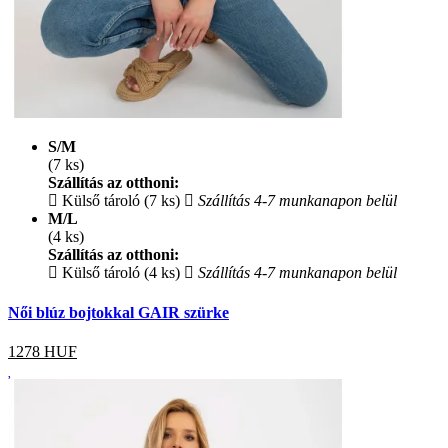
S/M
(7 ks)
Szállítás az otthoni:
Külső tároló (7 ks)
Szállítás 4-7 munkanapon belül
M/L
(4 ks)
Szállítás az otthoni:
Külső tároló (4 ks)
Szállítás 4-7 munkanapon belül
Női blúz bojtokkal GAIR szürke
1278
HUF