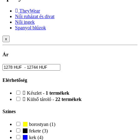
TheyWear
Női ruházat és divat
Női ingek
Spanyol blúzok
x
Ár
Elérhetőség
Készlet -
1 termékek
Külső tároló -
22 termékek
Színes
borostyan (1)
fekete (3)
kek (4)