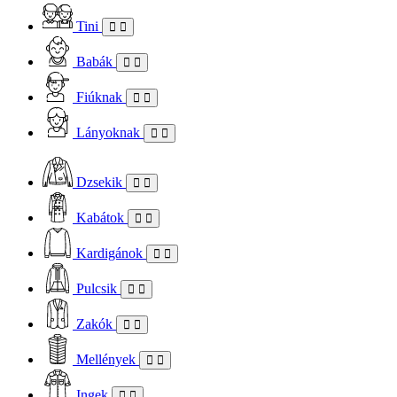
Tini
Babák
Fiúknak
Lányoknak
Dzsekik
Kabátok
Kardigánok
Pulcsik
Zakók
Mellények
Ingek