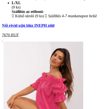
L/XL
(9 ks)
Szállítás az otthoni:
Külső tároló (9 ks)
Szállítás 4-7 munkanapon belül
Női rövid ujjú blúz INEPH zöld
7670
HUF