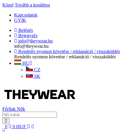
Közel
Tovább a kosárhoz
Kapcsolatok
GYIK
Belépés
Bejegyzés
info@theywear.hu
info@theywear.hu
Rendelés nyomon követése / reklamáció / visszaküldés
Rendelés nyomon követése / reklamáció / visszaküldés
HU
CZ
SK
Férfiak
Nők
0
0
HUF