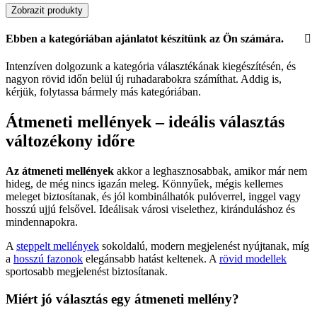
Zobrazit produkty
Ebben a kategóriában ajánlatot készítünk az Ön számára.
Intenzíven dolgozunk a kategória választékának kiegészítésén, és
nagyon rövid időn belül új ruhadarabokra számíthat. Addig is,
kérjük, folytassa bármely más kategóriában.
Átmeneti mellények – ideális választás
változékony időre
Az átmeneti mellények
akkor a leghasznosabbak, amikor már nem
hideg, de még nincs igazán meleg. Könnyűek, mégis kellemes
meleget biztosítanak, és jól kombinálhatók pulóverrel, inggel vagy
hosszú ujjú felsővel. Ideálisak városi viselethez, kiránduláshoz és
mindennapokra.
A
steppelt mellények
sokoldalú, modern megjelenést nyújtanak, míg
a
hosszú fazonok
elegánsabb hatást keltenek. A
rövid modellek
sportosabb megjelenést biztosítanak.
Miért jó választás egy átmeneti mellény?