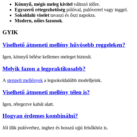
Könnyű, mégis meleg kivitel
változó időre.
Egyszerű rétegezhetőség
pólóval, pulóverrel vagy inggel.
Sokoldalú viselet
tavaszi és őszi napokra.
Modern, nőies fazonok
.
GYIK
Viselhető átmeneti mellény hűvösebb reggeleken?
Igen, könnyű bélése kellemes meleget biztosít.
Melyik fazon a legpraktikusabb?
A
steppelt mellények
a legsokoldalúbb modelljeink.
Viselhető átmeneti mellény télen is?
Igen, rétegezve kabát alatt.
Hogyan érdemes kombinálni?
Jól illik pulóverhez, inghez és hosszú ujjú felsőkhöz is.