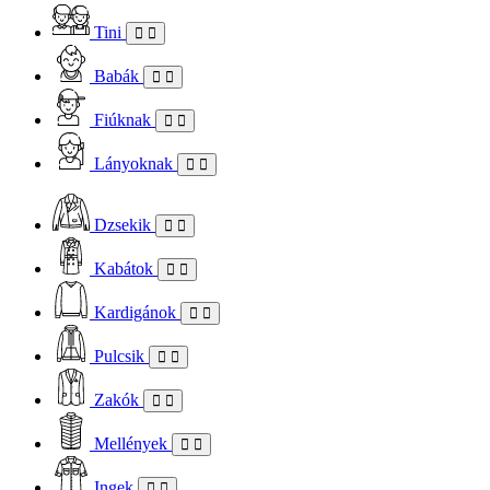
Tini
Babák
Fiúknak
Lányoknak
Dzsekik
Kabátok
Kardigánok
Pulcsik
Zakók
Mellények
Ingek