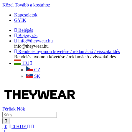
Közel
Tovább a kosárhoz
Kapcsolatok
GYIK
Belépés
Bejegyzés
info@theywear.hu
info@theywear.hu
Rendelés nyomon követése / reklamáció / visszaküldés
Rendelés nyomon követése / reklamáció / visszaküldés
HU
CZ
SK
Férfiak
Nők
0
0
HUF