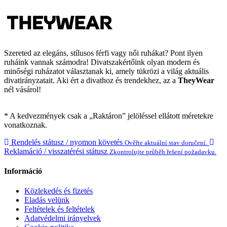
Szereted az elegáns, stílusos férfi vagy női ruhákat? Pont ilyen
ruháink vannak számodra! Divatszakértőink olyan modern és
minőségi ruházatot választanak ki, amely tükrözi a világ aktuális
divatirányzatait. Aki ért a divathoz és trendekhez, az a
TheyWear
nél vásárol!
* A kedvezmények csak a „Raktáron” jelöléssel ellátott méretekre
vonatkoznak.
Rendelés státusz / nyomon követés
Ověřte aktuální stav doručení.
Reklamáció / visszatérési státusz
Zkontrolujte průběh řešení požadavku.
Információ
Közlekedés és fizetés
Eladás velünk
Feltételek és feltételek
Adatvédelmi irányelvek