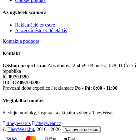
Cookie-politika
Az ügyfelek számára
Reklamáció és csere
A szerződéstől való elállás
Kontakt a podpora
Kontakt
GSshop project s.r.o.
Absolonova 2545/9a
Blansko, 678 01
Česká
republika
IČ
09703390
DIČ
CZ09703390
Provozní doba expedice / reklamace
Po - Pá: 8:00 - 11:00
Megtalálhat minket
Sledujte novinky, inspiraci a aktuální výběr z TheyWear.
/theywearcz
/theywear.cz
©
TheyWear.hu
, 2016 - 2026
Nastavení cookies