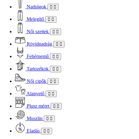
Nadrágok
Melegítő
Női szettek
Rövidnadrág
Fehérnemű
Tartozékok
Női cipők
Alapvető
Plusz méret
Muszlin
Eladás