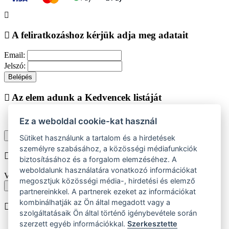
A feliratkozáshoz kérjük adja meg adatait
Email:
Jelszó:
Belépés
Az elem adunk a Kedvencek listáját
Ez a weboldal cookie-kat használ
Vásárlás folytatása
Megjelenítése kedvencek listájához
Sütiket használunk a tartalom és a hirdetések
személyre szabásához, a közösségi médiafunkciók
Chyba při vkládání do košíku
biztosításához és a forgalom elemzéséhez. A
weboldalunk használatára vonatkozó információkat
Vyberte prosím velikost produktu
megosztjuk közösségi média-, hirdetési és elemző
Vissza a méretekhez
partnereinkkel. A partnerek ezeket az információkat
kombinálhatják az Ön által megadott vagy a
A terméket beiktatjuk helyezése
szolgáltatásaik Ön által történő igénybevétele során
szerzett egyéb információkkal.
Szerkesztette