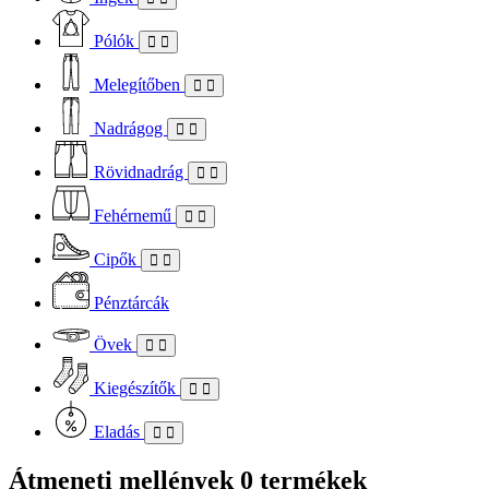
Pólók
Melegítőben
Nadrágog
Rövidnadrág
Fehérnemű
Cipők
Pénztárcák
Övek
Kiegészítők
Eladás
Átmeneti mellények
0 termékek