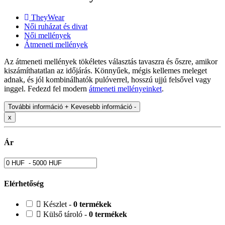
TheyWear
Női ruházat és divat
Női mellények
Átmeneti mellények
Az átmeneti mellények tökéletes választás tavaszra és őszre, amikor
kiszámíthatatlan az időjárás. Könnyűek, mégis kellemes meleget
adnak, és jól kombinálhatók pulóverrel, hosszú ujjú felsővel vagy
inggel. Fedezd fel modern
átmeneti mellényeinket
.
További információ +
Kevesebb információ -
x
Ár
Elérhetőség
Készlet -
0 termékek
Külső tároló -
0 termékek