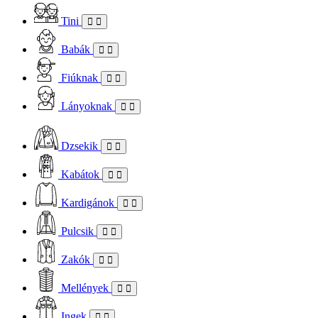
Tini
Babák
Fiúknak
Lányoknak
Dzsekik
Kabátok
Kardigánok
Pulcsik
Zakók
Mellények
Ingek