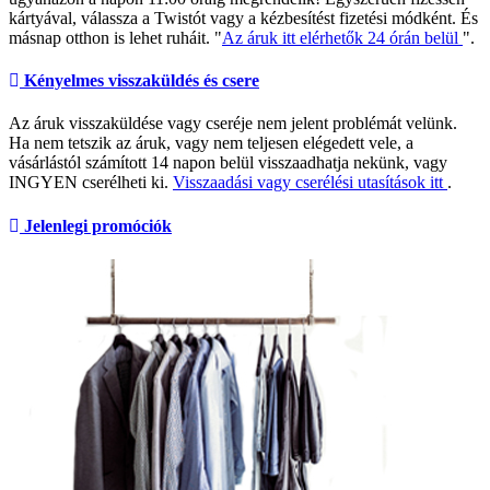
kártyával, válassza a Twistót vagy a kézbesítést fizetési módként. És
másnap otthon is lehet ruháit. "
Az áruk itt elérhetők 24 órán belül
".
Kényelmes visszaküldés és csere
Az áruk visszaküldése vagy cseréje nem jelent problémát velünk.
Ha nem tetszik az áruk, vagy nem teljesen elégedett vele, a
vásárlástól számított 14 napon belül visszaadhatja nekünk, vagy
INGYEN cserélheti ki.
Visszaadási vagy cserélési utasítások itt
.
Jelenlegi promóciók