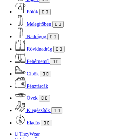
Pólók
Melegítőben
Nadrágog
Rövidnadrág
Fehérnemű
Cipők
Pénztárcák
Övek
Kiegészítők
Eladás
TheyWear