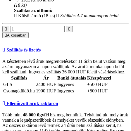
(18 ks)
Szállítás az otthoni:
Külső tároló (18 ks)
Szállítás 4-7 munkanapon belül
A kosárban
Szállítás és fizetés
A készletben lévő áruk megrendelésekor 11 órán belül valósul meg.
az árut ugyanazon a napon szállítjuk. Az árut 2 munkanapon belül
kell szállítani. Ingyenes szállítás 36 000 HUF feletti vásárlásokhoz.
Szállítás
Ár
Banki átutalás
Készpénzzel
GLS
2400 HUF
Ingyenes
+500 HUF
Csomagküldő.hu
1900 HUF
Ingyenes
+500 HUF
Ellenőrzött áruk raktáron
Több mint
48 000 ügyfél
bíz meg bennünk. Tehát tudjuk, mely áruk
vannak a legnépszerűbbek és melyeket vevők részesítik előnyben.
Az összes raktáron lévő termék 24 órán belül szállításra kerül, ha
ugyanazon a napon 11:00 óráig megrendelik! Egyszerűen fizessen