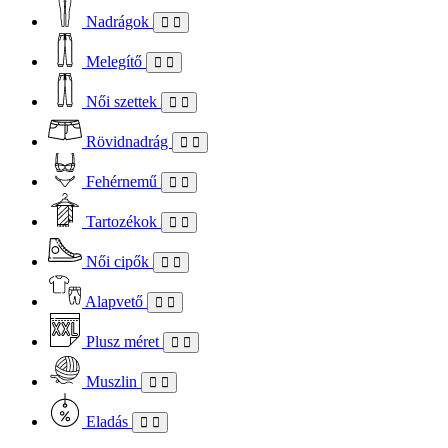
Nadrágok
Melegítő
Női szettek
Rövidnadrág
Fehérnemű
Tartozékok
Női cipők
Alapvető
Plusz méret
Muszlin
Eladás