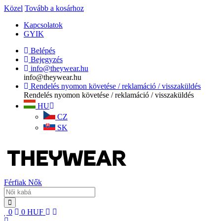
Közel
Tovább a kosárhoz
Kapcsolatok
GYIK
Belépés
Bejegyzés
info@theywear.hu
info@theywear.hu
Rendelés nyomon követése / reklamáció / visszaküldés
Rendelés nyomon követése / reklamáció / visszaküldés
HU
CZ
SK
Férfiak
Nők
0
0
HUF