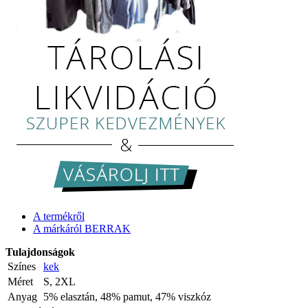
A termékről
A márkáról BERRAK
Tulajdonságok
Színes
kek
Méret
S, 2XL
Anyag
5% elasztán, 48% pamut, 47% viszkóz