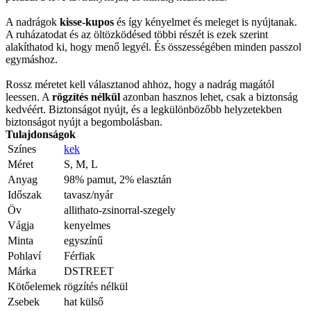
A nadrágok
kisse-kupos
és így kényelmet és meleget is nyújtanak.
A ruházatodat és az öltözködésed többi részét is ezek szerint
alakíthatod ki, hogy menő legyél. És összességében minden passzol
egymáshoz.
Rossz méretet kell választanod ahhoz, hogy a nadrág magától
leessen. A
rögzítés nélkül
azonban hasznos lehet, csak a biztonság
kedvéért. Biztonságot nyújt, és a legkülönbözőbb helyzetekben
biztonságot nyújt a begombolásban.
Tulajdonságok
Színes
kek
Méret
S, M, L
Anyag
98% pamut, 2% elasztán
Időszak
tavasz/nyár
Öv
allithato-zsinorral-szegely
Vágja
kenyelmes
Minta
egyszínű
Pohlaví
Férfiak
Márka
DSTREET
Kötőelemek
rögzítés nélkül
Zsebek
hat külső