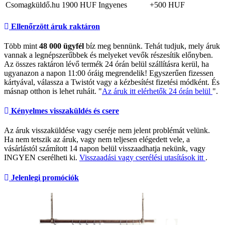
Csomagküldő.hu
1900 HUF
Ingyenes
+500 HUF
Ellenőrzött áruk raktáron
Több mint
48 000 ügyfél
bíz meg bennünk. Tehát tudjuk, mely áruk
vannak a legnépszerűbbek és melyeket vevők részesítik előnyben.
Az összes raktáron lévő termék 24 órán belül szállításra kerül, ha
ugyanazon a napon 11:00 óráig megrendelik! Egyszerűen fizessen
kártyával, válassza a Twistót vagy a kézbesítést fizetési módként. És
másnap otthon is lehet ruháit. "
Az áruk itt elérhetők 24 órán belül
".
Kényelmes visszaküldés és csere
Az áruk visszaküldése vagy cseréje nem jelent problémát velünk.
Ha nem tetszik az áruk, vagy nem teljesen elégedett vele, a
vásárlástól számított 14 napon belül visszaadhatja nekünk, vagy
INGYEN cserélheti ki.
Visszaadási vagy cserélési utasítások itt
.
Jelenlegi promóciók