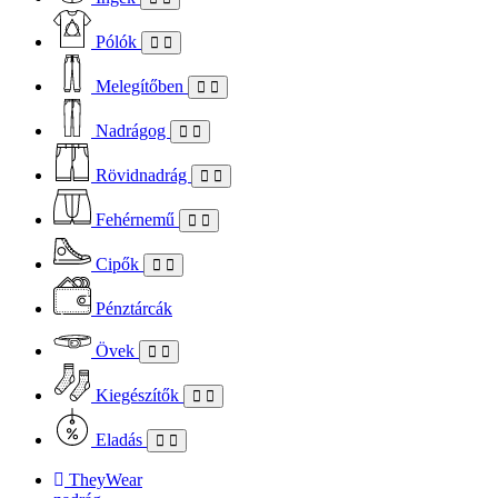
Pólók
Melegítőben
Nadrágog
Rövidnadrág
Fehérnemű
Cipők
Pénztárcák
Övek
Kiegészítők
Eladás
TheyWear