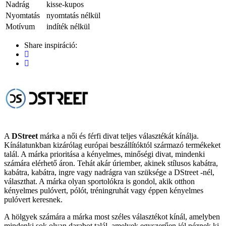
Nadrág
kisse-kupos
Nyomtatás
nyomtatás nélkül
Motívum
indíték nélkül
Share inspiráció:
A
DStreet
márka a női és férfi divat teljes választékát kínálja.
Kínálatunkban kizárólag európai beszállítóktól származó termékeket
talál. A márka prioritása a kényelmes, minőségi divat, mindenki
számára elérhető áron. Tehát akár úriember, akinek stílusos kabátra,
kabátra, kabátra, ingre vagy nadrágra van szüksége a DStreet -nél,
választhat. A márka olyan sportolókra is gondol, akik otthon
kényelmes pulóvert, pólót, tréningruhát vagy éppen kényelmes
pulóvert keresnek.
A hölgyek számára a márka most széles választékot kínál, amelyben
mindenki sok olyan darabot talál, amelyek egyszerűen jól néznek ki,