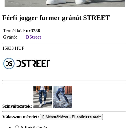
Férfi jogger farmer gránát STREET
Termékkód:
ux3286
Gyártó:
DStreet
15933
HUF
Színváltozatok:
Válasszon méretet:
Mérettáblázat -
Ellenőrizze árait
S
Külső tároló