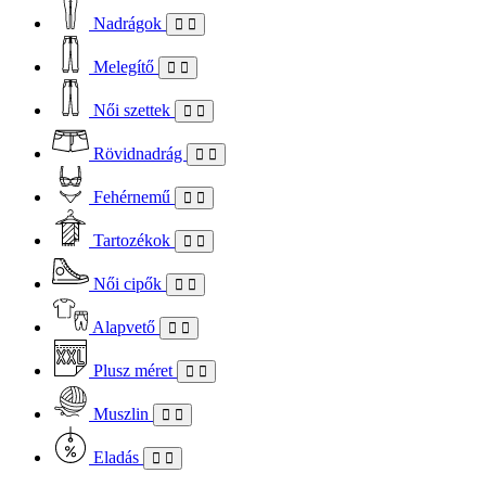
Nadrágok
Melegítő
Női szettek
Rövidnadrág
Fehérnemű
Tartozékok
Női cipők
Alapvető
Plusz méret
Muszlin
Eladás