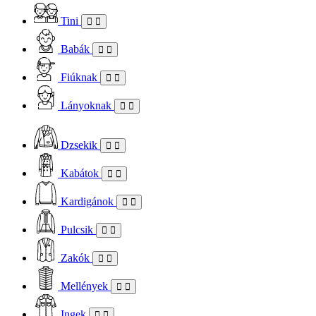
Tini
Babák
Fiúknak
Lányoknak
Dzsekik
Kabátok
Kardigánok
Pulcsik
Zakók
Mellények
Ingek