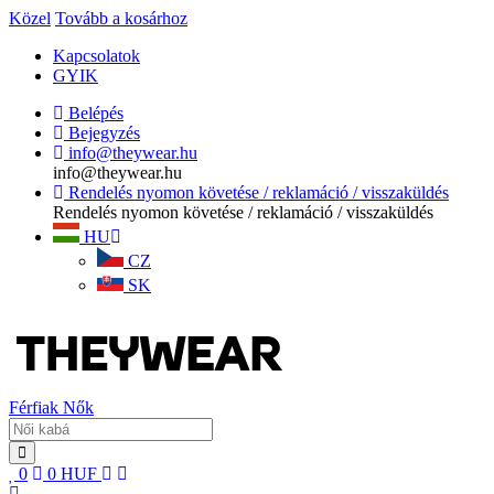
Közel
Tovább a kosárhoz
Kapcsolatok
GYIK
Belépés
Bejegyzés
info@theywear.hu
info@theywear.hu
Rendelés nyomon követése / reklamáció / visszaküldés
Rendelés nyomon követése / reklamáció / visszaküldés
HU
CZ
SK
Férfiak
Nők
0
0
HUF