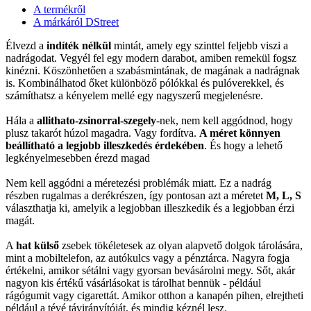
A termékről
A márkáról DStreet
Élvezd a
indíték nélkül
mintát, amely egy szinttel feljebb viszi a
nadrágodat. Vegyél fel egy modern darabot, amiben remekül fogsz
kinézni. Köszönhetően a szabásmintának, de magának a nadrágnak
is. Kombinálhatod őket különböző pólókkal és pulóverekkel, és
számíthatsz a kényelem mellé egy nagyszerű megjelenésre.
Hála a
allithato-zsinorral-szegely
-nek, nem kell aggódnod, hogy
plusz takarót húzol magadra. Vagy fordítva.
A méret könnyen
beállítható a legjobb illeszkedés érdekében
. És hogy a lehető
legkényelmesebben érezd magad
Nem kell aggódni a méretezési problémák miatt. Ez a nadrág
részben rugalmas a derékrészen, így pontosan azt a méretet
M, L, S
választhatja ki, amelyik a legjobban illeszkedik és a legjobban érzi
magát.
A
hat külső
zsebek tökéletesek az olyan alapvető dolgok tárolására,
mint a mobiltelefon, az autókulcs vagy a pénztárca. Nagyra fogja
értékelni, amikor sétálni vagy gyorsan bevásárolni megy. Sőt, akár
nagyon kis értékű vásárlásokat is tárolhat bennük - például
rágógumit vagy cigarettát. Amikor otthon a kanapén pihen, elrejtheti
például a tévé távirányítóját, és mindig kéznél lesz.