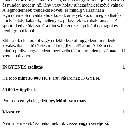
és minden modern nő, lány vagy hölgy ruhatárának részévé válnak.
A legmodernebb trendeket követi, és mindig választhat a
legmodernebb divatdarabok között, amelyek között megtalálható a
női kabátok, kabátok, mellények, pulóverek és ruhák kínálata. A
sportot kedvelők számára fitneszfelszerelést, például nadrágot és
tréningruhát kínál.
Stílusától, életkorától vagy érdeklődésétől függetlenül mindenki
kiválaszthatja a tökéletes ruhát megfizethető áron. A DStreet a
minőségi divat egyet jelent megfizethető áron mindenki számára, aki
szereti a divatot.
INGYENES szállítás
Ha több
mint 36 000 HUF
árut vásárolnak INGYEN.
50 000 + ügyfelek
Pontosan ennyi elégedett
ügyfelünk
van már.
Visszatér
Nem a termékek? Adhatod nekünk
vissza vagy cserélje ki
.