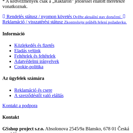
* A kedvezmények csak a „Raktáron” jelöléssel ellátott méretekre
vonatkoznak.
Rendelés státusz / nyomon követés
Ověřte aktuální stav doručení.
Reklamáció / visszatérési státusz
Zkontrolujte průběh řešení požadavku.
Információ
Közlekedés és fizetés
Eladás velünk
Feltételek és feltételek
Adatvédelmi irányelvek
Cookie-politika
Az ügyfelek számára
Reklamáció és csere
A szerződéstől való elállás
Kontakt a podpora
Kontakt
GSshop project s.r.o.
Absolonova 2545/9a
Blansko, 678 01
Česká