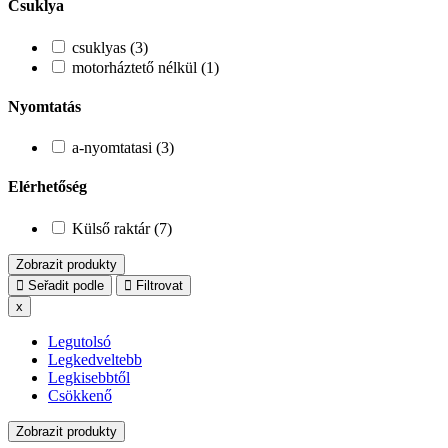
Csuklya
csuklyas (3)
motorháztető nélkül (1)
Nyomtatás
a-nyomtatasi (3)
Elérhetőség
Külső raktár (7)
Zobrazit produkty
Seřadit podle
Filtrovat
x
Legutolsó
Legkedveltebb
Legkisebbtől
Csökkenő
Zobrazit produkty