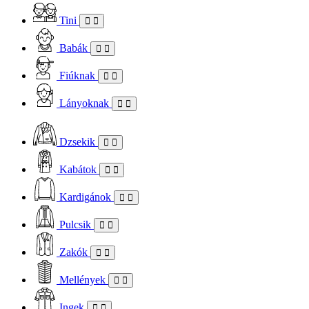
Tini
Babák
Fiúknak
Lányoknak
Dzsekik
Kabátok
Kardigánok
Pulcsik
Zakók
Mellények
Ingek