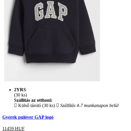
2YRS
(30 ks)
Szállítás az otthoni:
Külső tároló (30 ks)
Szállítás 4-7 munkanapon belül
Gyerek pulóver GAP logó
11459
HUF