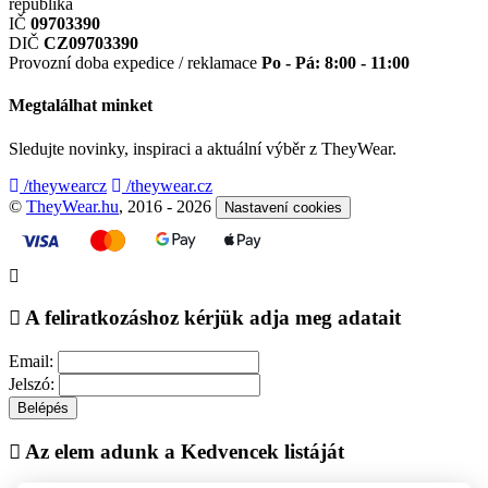
republika
IČ
09703390
DIČ
CZ09703390
Provozní doba expedice / reklamace
Po - Pá: 8:00 - 11:00
Megtalálhat minket
Sledujte novinky, inspiraci a aktuální výběr z TheyWear.
/theywearcz
/theywear.cz
©
TheyWear.hu
, 2016 - 2026
Nastavení cookies
A feliratkozáshoz kérjük adja meg adatait
Email:
Jelszó:
Belépés
Az elem adunk a Kedvencek listáját