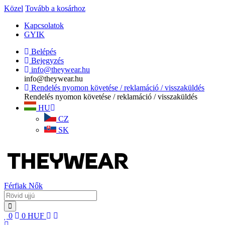
Közel
Tovább a kosárhoz
Kapcsolatok
GYIK
Belépés
Bejegyzés
info@theywear.hu
info@theywear.hu
Rendelés nyomon követése / reklamáció / visszaküldés
Rendelés nyomon követése / reklamáció / visszaküldés
HU
CZ
SK
Férfiak
Nők
0
0
HUF