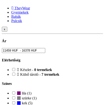
TheyWear
Gyermekek
Babák
Pulcsik
x
Ár
Elérhetőség
Készlet -
0 termékek
Külső tároló -
7 termékek
Színes
lila (1)
szürke (1)
kek (5)