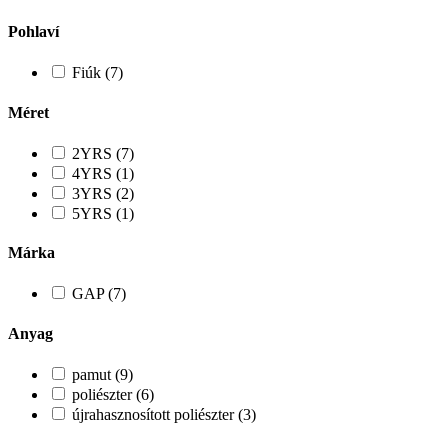
Pohlaví
Fiúk (7)
Méret
2YRS (7)
4YRS (1)
3YRS (2)
5YRS (1)
Márka
GAP (7)
Anyag
pamut (9)
poliészter (6)
újrahasznosított poliészter (3)