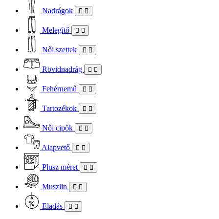
Nadrágok
Melegítő
Női szettek
Rövidnadrág
Fehérnemű
Tartozékok
Női cipők
Alapvető
Plusz méret
Muszlin
Eladás