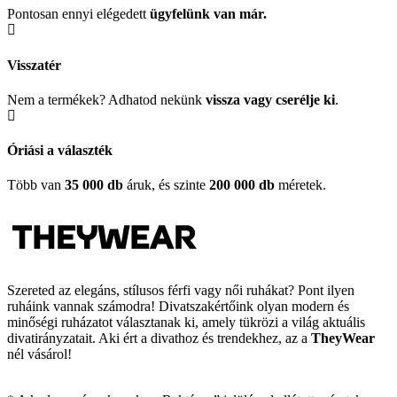
Pontosan ennyi elégedett
ügyfelünk
van már.
Visszatér
Nem a termékek? Adhatod nekünk
vissza vagy cserélje ki
.
Óriási a választék
Több van
35 000 db
áruk, és szinte
200 000 db
méretek.
Szereted az elegáns, stílusos férfi vagy női ruhákat? Pont ilyen
ruháink vannak számodra! Divatszakértőink olyan modern és
minőségi ruházatot választanak ki, amely tükrözi a világ aktuális
divatirányzatait. Aki ért a divathoz és trendekhez, az a
TheyWear
nél vásárol!