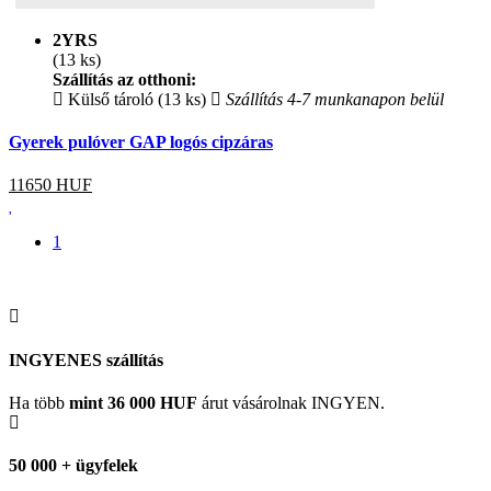
2YRS
(13 ks)
Szállítás az otthoni:
Külső tároló (13 ks)
Szállítás 4-7 munkanapon belül
Gyerek pulóver GAP logós cipzáras
11650
HUF
1
INGYENES szállítás
Ha több
mint 36 000 HUF
árut vásárolnak INGYEN.
50 000 + ügyfelek