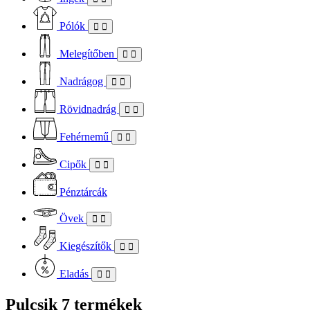
Pólók
Melegítőben
Nadrágog
Rövidnadrág
Fehérnemű
Cipők
Pénztárcák
Övek
Kiegészítők
Eladás
Pulcsik
7 termékek