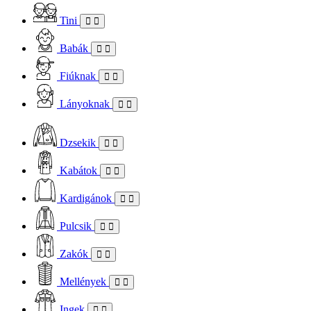
Tini
Babák
Fiúknak
Lányoknak
Dzsekik
Kabátok
Kardigánok
Pulcsik
Zakók
Mellények
Ingek