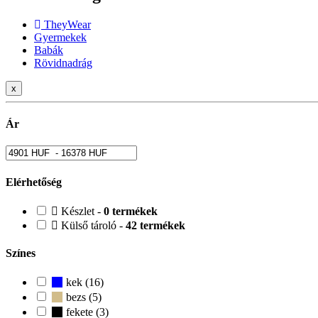
TheyWear
Gyermekek
Babák
Rövidnadrág
x
Ár
Elérhetőség
Készlet -
0 termékek
Külső tároló -
42 termékek
Színes
kek (16)
bezs (5)
fekete (3)