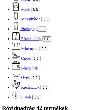
Pólók
Melegítőben
Nadrágog
Rövidnadrág
Fehérnemű
Cipők
Pénztárcák
Övek
Kiegészítők
Eladás
Rövidnadrág
42 termékek