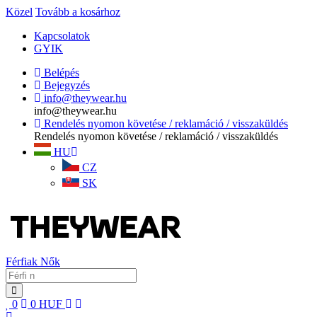
Közel
Tovább a kosárhoz
Kapcsolatok
GYIK
Belépés
Bejegyzés
info@theywear.hu
info@theywear.hu
Rendelés nyomon követése / reklamáció / visszaküldés
Rendelés nyomon követése / reklamáció / visszaküldés
HU
CZ
SK
Férfiak
Nők
0
0
HUF