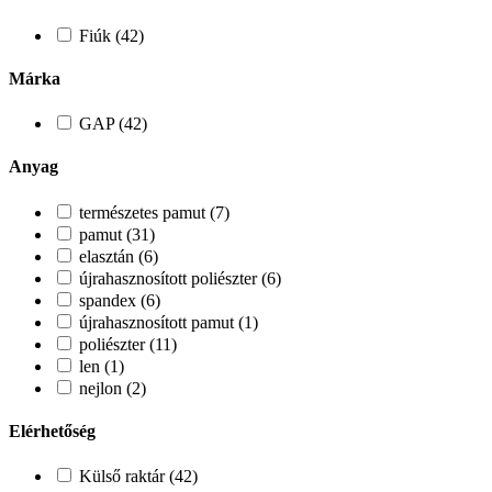
Fiúk (42)
Márka
GAP (42)
Anyag
természetes pamut (7)
pamut (31)
elasztán (6)
újrahasznosított poliészter (6)
spandex (6)
újrahasznosított pamut (1)
poliészter (11)
len (1)
nejlon (2)
Elérhetőség
Külső raktár (42)