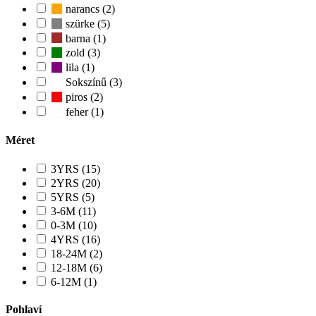
narancs (2)
szürke (5)
barna (1)
zold (3)
lila (1)
Sokszínű (3)
piros (2)
feher (1)
Méret
3YRS (15)
2YRS (20)
5YRS (5)
3-6M (11)
0-3M (10)
4YRS (16)
18-24M (2)
12-18M (6)
6-12M (1)
Pohlaví