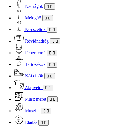
Nadrágok
Melegítő
Női szettek
Rövidnadrág
Fehérnemű
Tartozékok
Női cipők
Alapvető
Plusz méret
Muszlin
Eladás