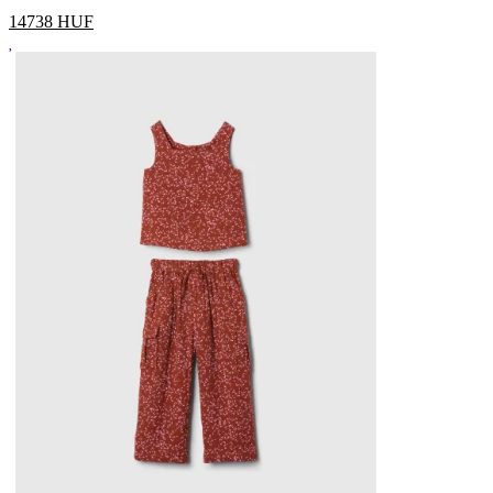
14738
HUF