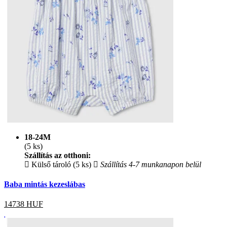
18-24M
(5 ks)
Szállítás az otthoni:
Külső tároló (5 ks)
Szállítás 4-7 munkanapon belül
Baba mintás kezeslábas
14738
HUF