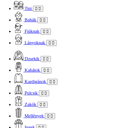
Tini
Babák
Fiúknak
Lányoknak
Dzsekik
Kabátok
Kardigánok
Pulcsik
Zakók
Mellények
Ingek