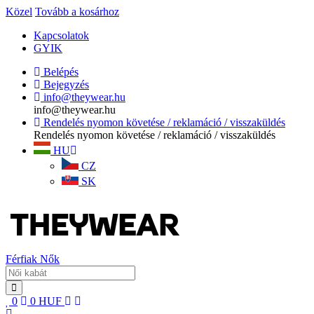
Közel
Tovább a kosárhoz
Kapcsolatok
GYIK
Belépés
Bejegyzés
info@theywear.hu
info@theywear.hu
Rendelés nyomon követése / reklamáció / visszaküldés
Rendelés nyomon követése / reklamáció / visszaküldés
HU
CZ
SK
Férfiak
Nők
0
0
HUF