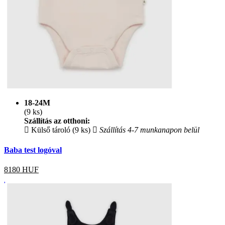
18-24M
(9 ks)
Szállítás az otthoni:
Külső tároló (9 ks)
Szállítás 4-7 munkanapon belül
Baba test logóval
8180
HUF