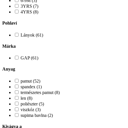
6-9M (3)
3YRS (7)
4YRS (8)
Pohlaví
Lányok (61)
Márka
GAP (61)
Anyag
pamut (52)
spandex (1)
természetes pamut (8)
len (8)
poliészter (5)
viszkóz (3)
supima bavlna (2)
Kivágva a