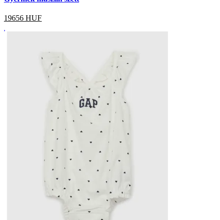
19656
HUF