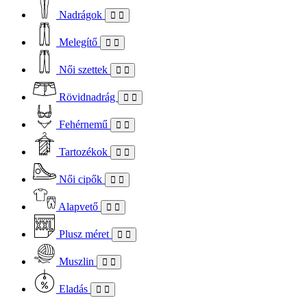
Nadrágok
Melegítő
Női szettek
Rövidnadrág
Fehérnemű
Tartozékok
Női cipők
Alapvető
Plusz méret
Muszlin
Eladás