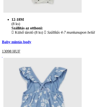
12-18M
(8 ks)
Szállítás az otthoni:
Külső tároló (8 ks)
Szállítás 4-7 munkanapon belül
Baby mintás body
13098
HUF