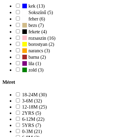
kek (13)
Sokszínű (5)
feher (6)
bezs (7)
fekete (4)
rozsaszin (16)
borostyan (2)
narancs (3)
barna (2)
lila (1)
zold (3)
Méret
18-24M (30)
3-6M (32)
12-18M (25)
2YRS (5)
6-12M (22)
5YRS (7)
0-3M (21)