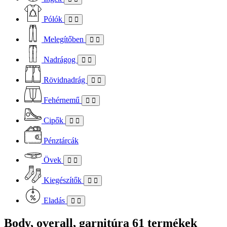
Pólók
Melegítőben
Nadrágog
Rövidnadrág
Fehérnemű
Cipők
Pénztárcák
Övek
Kiegészítők
Eladás
Body, overall, garnitúra
61 termékek