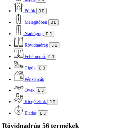
Pólók
Melegítőben
Nadrágog
Rövidnadrág
Fehérnemű
Cipők
Pénztárcák
Övek
Kiegészítők
Eladás
Rövidnadrág
56 termékek