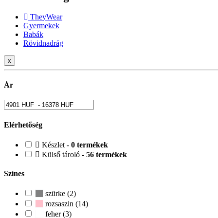
TheyWear
Gyermekek
Babák
Rövidnadrág
x
Ár
Elérhetőség
Készlet -
0 termékek
Külső tároló -
56 termékek
Színes
szürke (2)
rozsaszin (14)
feher (3)