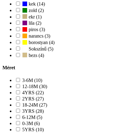
kek (14)
zold (2)
ekr (1)
lila (2)
piros (3)
narancs (3)
borostyan (4)
Sokszínű (5)
bezs (4)
Méret
3-6M (10)
12-18M (30)
4YRS (22)
2YRS (27)
18-24M (27)
3YRS (28)
6-12M (5)
0-3M (6)
5YRS (10)