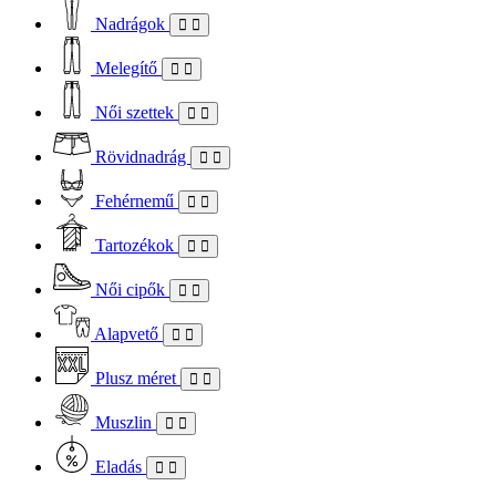
Nadrágok
Melegítő
Női szettek
Rövidnadrág
Fehérnemű
Tartozékok
Női cipők
Alapvető
Plusz méret
Muszlin
Eladás