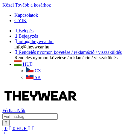
Közel
Tovább a kosárhoz
Kapcsolatok
GYIK
Belépés
Bejegyzés
info@theywear.hu
info@theywear.hu
Rendelés nyomon követése / reklamáció / visszaküldés
Rendelés nyomon követése / reklamáció / visszaküldés
HU
CZ
SK
Férfiak
Nők
0
0
HUF