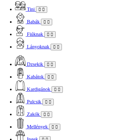
Tini
Babák
Fiúknak
Lányoknak
Dzsekik
Kabátok
Kardigánok
Pulcsik
Zakók
Mellények
Ingek