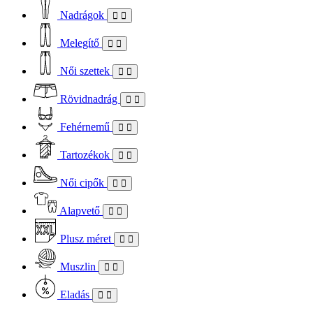
Nadrágok
Melegítő
Női szettek
Rövidnadrág
Fehérnemű
Tartozékok
Női cipők
Alapvető
Plusz méret
Muszlin
Eladás