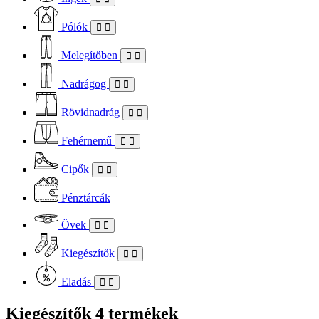
Pólók
Melegítőben
Nadrágog
Rövidnadrág
Fehérnemű
Cipők
Pénztárcák
Övek
Kiegészítők
Eladás
Kiegészítők
4 termékek