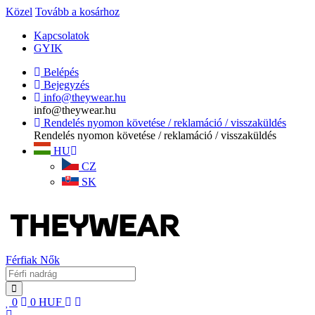
Közel
Tovább a kosárhoz
Kapcsolatok
GYIK
Belépés
Bejegyzés
info@theywear.hu
info@theywear.hu
Rendelés nyomon követése / reklamáció / visszaküldés
Rendelés nyomon követése / reklamáció / visszaküldés
HU
CZ
SK
Férfiak
Nők
0
0
HUF