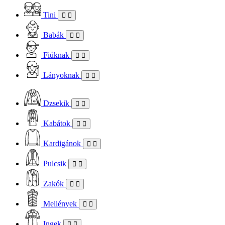
Tini
Babák
Fiúknak
Lányoknak
Dzsekik
Kabátok
Kardigánok
Pulcsik
Zakók
Mellények
Ingek