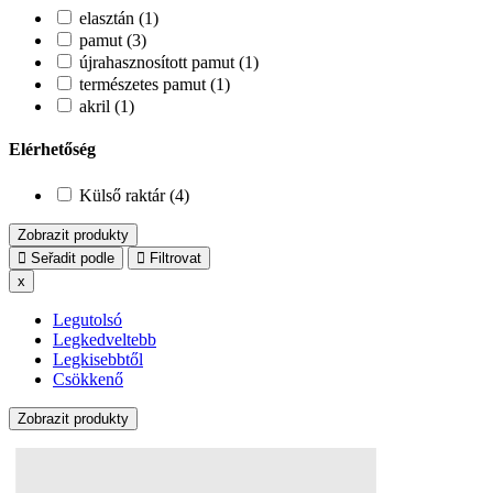
elasztán (1)
pamut (3)
újrahasznosított pamut (1)
természetes pamut (1)
akril (1)
Elérhetőség
Külső raktár (4)
Zobrazit produkty
Seřadit podle
Filtrovat
x
Legutolsó
Legkedveltebb
Legkisebbtől
Csökkenő
Zobrazit produkty