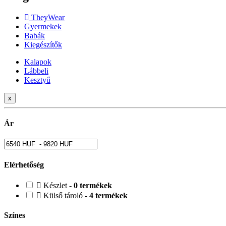
TheyWear
Gyermekek
Babák
Kiegészítők
Kalapok
Lábbeli
Kesztyű
x
Ár
Elérhetőség
Készlet -
0 termékek
Külső tároló -
4 termékek
Színes