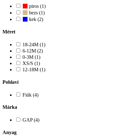
piros (1)
bezs (1)
kek (2)
Méret
18-24M (1)
6-12M (2)
0-3M (1)
XS/S (1)
12-18M (1)
Pohlaví
Fiúk (4)
Márka
GAP (4)
Anyag