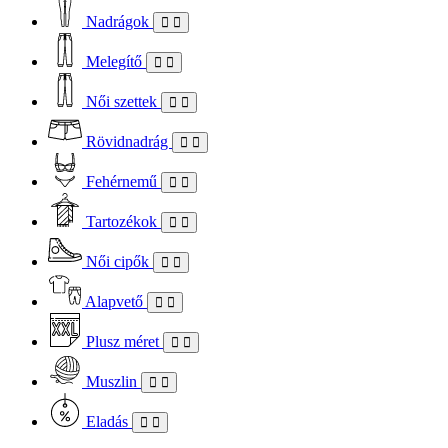
Nadrágok
Melegítő
Női szettek
Rövidnadrág
Fehérnemű
Tartozékok
Női cipők
Alapvető
Plusz méret
Muszlin
Eladás