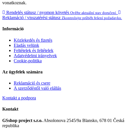
vonatkoznak.
Rendelés státusz / nyomon követés
Ověřte aktuální stav doručení.
Reklamáció / visszatérési státusz
Zkontrolujte průběh řešení požadavku.
Információ
Közlekedés és fizetés
Eladás velünk
Feltételek és feltételek
Adatvédelmi irányelvek
Cookie-politika
Az ügyfelek számára
Reklamáció és csere
A szerződéstől való elállás
Kontakt a podpora
Kontakt
GSshop project s.r.o.
Absolonova 2545/9a
Blansko, 678 01
Česká
republika