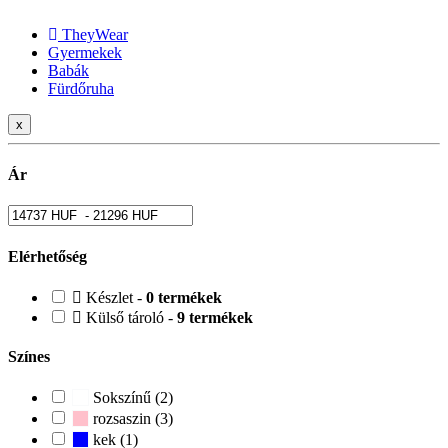
TheyWear
Gyermekek
Babák
Fürdőruha
x
Ár
Elérhetőség
Készlet -
0 termékek
Külső tároló -
9 termékek
Színes
Sokszínű (2)
rozsaszin (3)
kek (1)