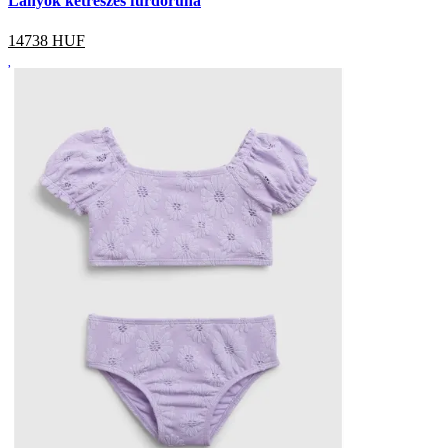
Lányok kétrészes fürdőruha
14738
HUF