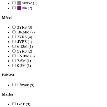
szürke (1)
lila (2)
Méret
3YRS (3)
18-24M (7)
2YRS (4)
4YRS (1)
6-12M (1)
5YRS (2)
12-18M (6)
3-6M (1)
0-3M (1)
Pohlaví
Lányok (9)
Márka
GAP (9)