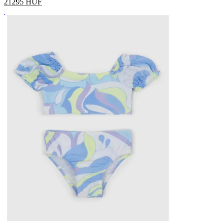
21295
HUF