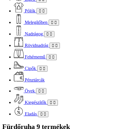
Pólók
Melegítőben
Nadrágog
Rövidnadrág
Fehérnemű
Cipők
Pénztárcák
Övek
Kiegészítők
Eladás
Fürdőruha
9 termékek