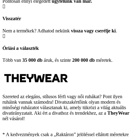
Pontosan ennyi elégedett
ügyfelünk
van már.
Visszatér
Nem a termékek? Adhatod nekünk
vissza vagy cserélje ki
.
Óriási a választék
Több van
35 000 db
áruk, és szinte
200 000 db
méretek.
Szereted az elegáns, stílusos férfi vagy női ruhákat? Pont ilyen
ruháink vannak számodra! Divatszakértőink olyan modern és
minőségi ruházatot választanak ki, amely tükrözi a világ aktuális
divatirányzatait. Aki ért a divathoz és trendekhez, az a
TheyWear
nél vásárol!
* A kedvezmények csak a „Raktáron” jelöléssel ellátott méretekre