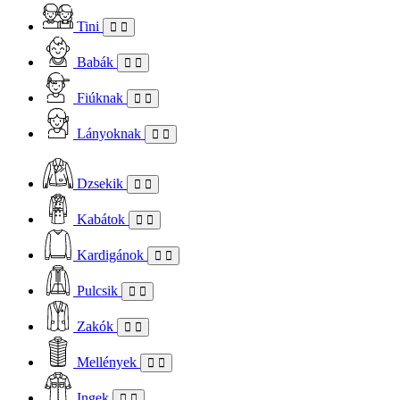
Tini
Babák
Fiúknak
Lányoknak
Dzsekik
Kabátok
Kardigánok
Pulcsik
Zakók
Mellények
Ingek