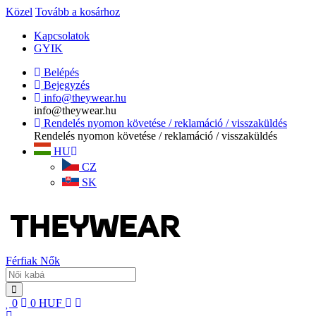
Közel
Tovább a kosárhoz
Kapcsolatok
GYIK
Belépés
Bejegyzés
info@theywear.hu
info@theywear.hu
Rendelés nyomon követése / reklamáció / visszaküldés
Rendelés nyomon követése / reklamáció / visszaküldés
HU
CZ
SK
Férfiak
Nők
0
0
HUF