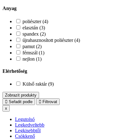
Anyag
poliészter (4)
elasztán (3)
spandex (2)
újrahasznosított poliészter (4)
pamut (2)
fémszál (1)
nejlon (1)
Elérhetőség
Külső raktár (9)
Zobrazit produkty
Seřadit podle
Filtrovat
x
Legutolsó
Legkedveltebb
Legkisebbtől
Csökkenő