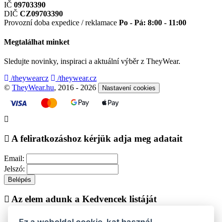
IČ
09703390
DIČ
CZ09703390
Provozní doba expedice / reklamace
Po - Pá: 8:00 - 11:00
Megtalálhat minket
Sledujte novinky, inspiraci a aktuální výběr z TheyWear.
/theywearcz
/theywear.cz
©
TheyWear.hu
, 2016 - 2026
Nastavení cookies
A feliratkozáshoz kérjük adja meg adatait
Email:
Jelszó:
Belépés
Az elem adunk a Kedvencek listáját
Ez a weboldal cookie-kat használ