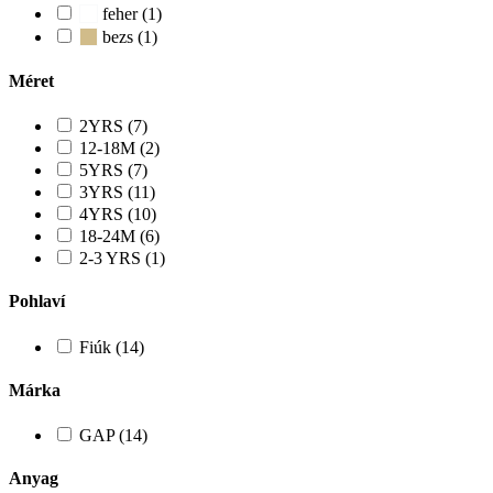
feher (1)
bezs (1)
Méret
2YRS (7)
12-18M (2)
5YRS (7)
3YRS (11)
4YRS (10)
18-24M (6)
2-3 YRS (1)
Pohlaví
Fiúk (14)
Márka
GAP (14)
Anyag