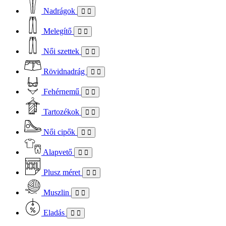
Nadrágok
Melegítő
Női szettek
Rövidnadrág
Fehérnemű
Tartozékok
Női cipők
Alapvető
Plusz méret
Muszlin
Eladás