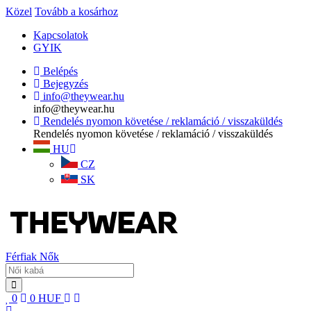
Közel
Tovább a kosárhoz
Kapcsolatok
GYIK
Belépés
Bejegyzés
info@theywear.hu
info@theywear.hu
Rendelés nyomon követése / reklamáció / visszaküldés
Rendelés nyomon követése / reklamáció / visszaküldés
HU
CZ
SK
Férfiak
Nők
0
0
HUF