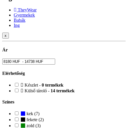
TheyWear
Gyermekek
Babák
Ing
x
Ár
Elérhetőség
Készlet -
0 termékek
Külső tároló -
14 termékek
Színes
kek (7)
fekete (2)
zold (3)