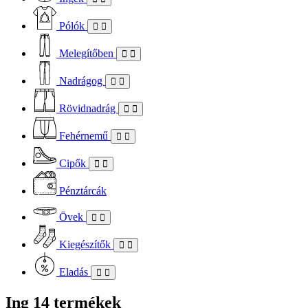
Pólók
Melegítőben
Nadrágog
Rövidnadrág
Fehérnemű
Cipők
Pénztárcák
Övek
Kiegészítők
Eladás
Ing
14 termékek