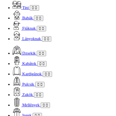
Tini
Babák
Fiúknak
Lányoknak
Dzsekik
Kabátok
Kardigánok
Pulcsik
Zakók
Mellények
Ingek