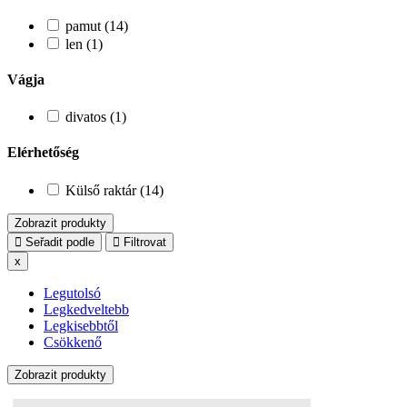
pamut (14)
len (1)
Vágja
divatos (1)
Elérhetőség
Külső raktár (14)
Zobrazit produkty
Seřadit podle
Filtrovat
x
Legutolsó
Legkedveltebb
Legkisebbtől
Csökkenő
Zobrazit produkty