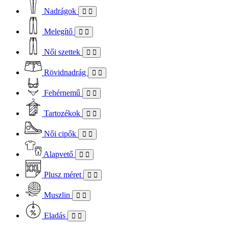
Nadrágok
Melegítő
Női szettek
Rövidnadrág
Fehérnemű
Tartozékok
Női cipők
Alapvető
Plusz méret
Muszlin
Eladás