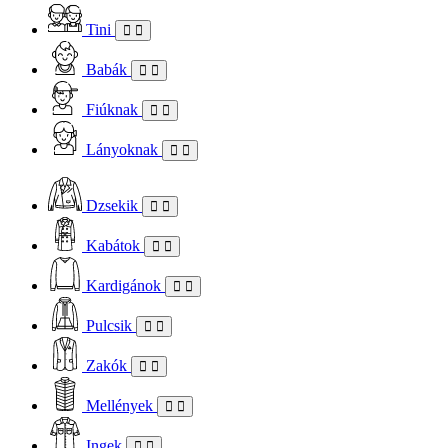
Tini
Babák
Fiúknak
Lányoknak
Dzsekik
Kabátok
Kardigánok
Pulcsik
Zakók
Mellények
Ingek