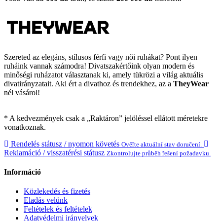
Szereted az elegáns, stílusos férfi vagy női ruhákat? Pont ilyen
ruháink vannak számodra! Divatszakértőink olyan modern és
minőségi ruházatot választanak ki, amely tükrözi a világ aktuális
divatirányzatait. Aki ért a divathoz és trendekhez, az a
TheyWear
nél vásárol!
* A kedvezmények csak a „Raktáron” jelöléssel ellátott méretekre
vonatkoznak.
Rendelés státusz / nyomon követés
Ověřte aktuální stav doručení.
Reklamáció / visszatérési státusz
Zkontrolujte průběh řešení požadavku.
Információ
Közlekedés és fizetés
Eladás velünk
Feltételek és feltételek
Adatvédelmi irányelvek