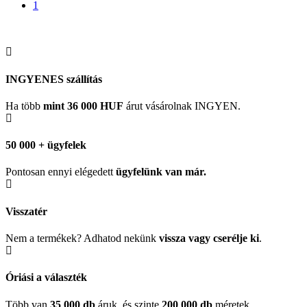
1
INGYENES szállítás
Ha több
mint 36 000 HUF
árut vásárolnak INGYEN.
50 000 + ügyfelek
Pontosan ennyi elégedett
ügyfelünk
van már.
Visszatér
Nem a termékek? Adhatod nekünk
vissza vagy cserélje ki
.
Óriási a választék
Több van
35 000 db
áruk, és szinte
200 000 db
méretek.