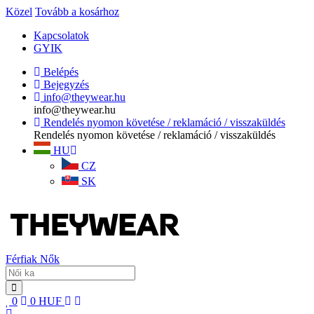
Közel
Tovább a kosárhoz
Kapcsolatok
GYIK
Belépés
Bejegyzés
info@theywear.hu
info@theywear.hu
Rendelés nyomon követése / reklamáció / visszaküldés
Rendelés nyomon követése / reklamáció / visszaküldés
HU
CZ
SK
Férfiak
Nők
0
0
HUF