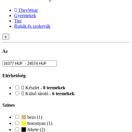
TheyWear
Gyermekek
Tini
Ruhák és szoknyák
x
Ár
Elérhetőség
Készlet -
0 termékek
Külső tároló -
6 termékek
Színes
bezs (1)
borostyan (1)
fekete (2)