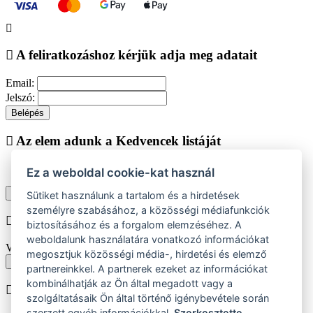
A feliratkozáshoz kérjük adja meg adatait
Email:
Jelszó:
Belépés
Az elem adunk a Kedvencek listáját
Ez a weboldal cookie-kat használ
Vásárlás folytatása
Megjelenítése kedvencek listájához
Sütiket használunk a tartalom és a hirdetések
személyre szabásához, a közösségi médiafunkciók
Chyba při vkládání do košíku
biztosításához és a forgalom elemzéséhez. A
weboldalunk használatára vonatkozó információkat
Vyberte prosím velikost produktu
megosztjuk közösségi média-, hirdetési és elemző
Vissza a méretekhez
partnereinkkel. A partnerek ezeket az információkat
kombinálhatják az Ön által megadott vagy a
A terméket beiktatjuk helyezése
szolgáltatásaik Ön által történő igénybevétele során
szerzett egyéb információkkal.
Szerkesztette