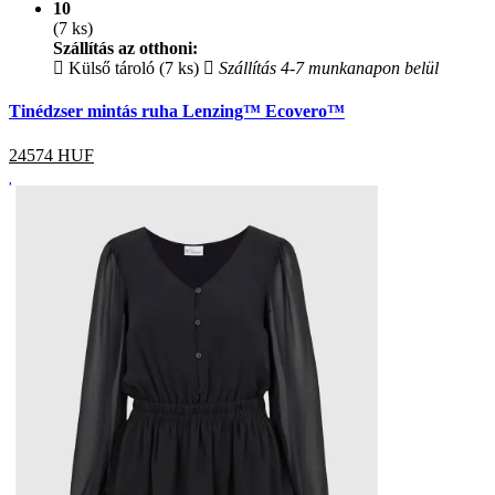
10
(7 ks)
Szállítás az otthoni:
Külső tároló (7 ks)
Szállítás 4-7 munkanapon belül
Tinédzser mintás ruha Lenzing™ Ecovero™
24574
HUF