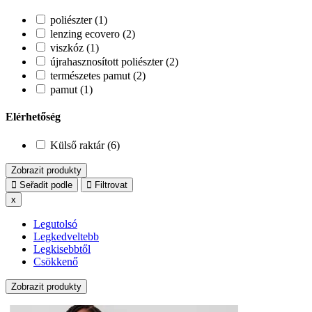
poliészter (1)
lenzing ecovero (2)
viszkóz (1)
újrahasznosított poliészter (2)
természetes pamut (2)
pamut (1)
Elérhetőség
Külső raktár (6)
Zobrazit produkty
Seřadit podle
Filtrovat
x
Legutolsó
Legkedveltebb
Legkisebbtől
Csökkenő
Zobrazit produkty