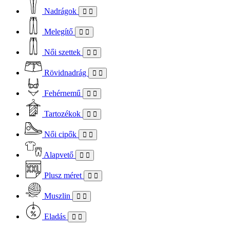
Nadrágok
Melegítő
Női szettek
Rövidnadrág
Fehérnemű
Tartozékok
Női cipők
Alapvető
Plusz méret
Muszlin
Eladás