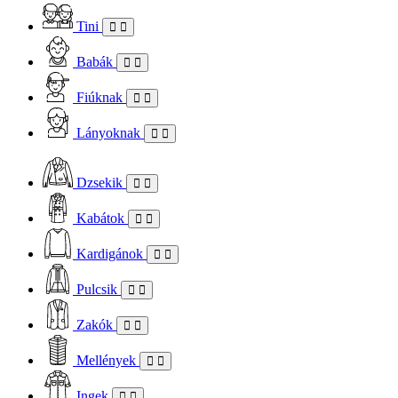
Tini
Babák
Fiúknak
Lányoknak
Dzsekik
Kabátok
Kardigánok
Pulcsik
Zakók
Mellények
Ingek