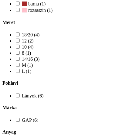
barna (1)
rozsaszin (1)
Méret
18/20 (4)
12 (2)
10 (4)
8 (1)
14/16 (3)
M (1)
L (1)
Pohlaví
Lányok (6)
Márka
GAP (6)
Anyag