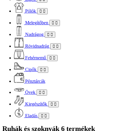
Pólók
Melegítőben
Nadrágog
Rövidnadrág
Fehérnemű
Cipők
Pénztárcák
Övek
Kiegészítők
Eladás
Ruhák és szoknyák
6 termékek