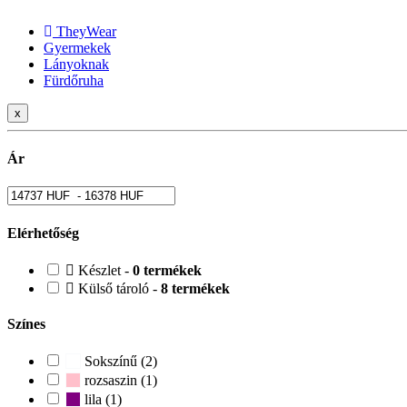
TheyWear
Gyermekek
Lányoknak
Fürdőruha
x
Ár
Elérhetőség
Készlet -
0 termékek
Külső tároló -
8 termékek
Színes
Sokszínű (2)
rozsaszin (1)
lila (1)