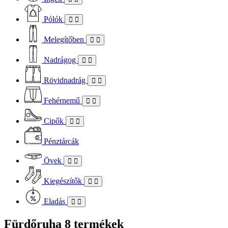
Pólók
Melegítőben
Nadrágog
Rövidnadrág
Fehérnemű
Cipők
Pénztárcák
Övek
Kiegészítők
Eladás
Fürdőruha
8 termékek