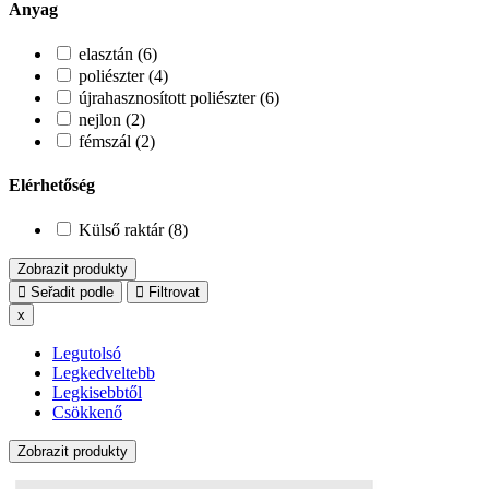
Anyag
elasztán (6)
poliészter (4)
újrahasznosított poliészter (6)
nejlon (2)
fémszál (2)
Elérhetőség
Külső raktár (8)
Zobrazit produkty
Seřadit podle
Filtrovat
x
Legutolsó
Legkedveltebb
Legkisebbtől
Csökkenő
Zobrazit produkty