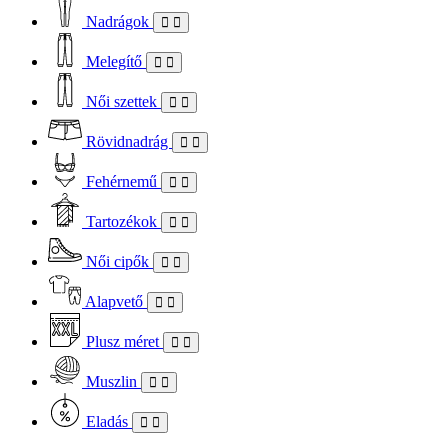
Nadrágok
Melegítő
Női szettek
Rövidnadrág
Fehérnemű
Tartozékok
Női cipők
Alapvető
Plusz méret
Muszlin
Eladás