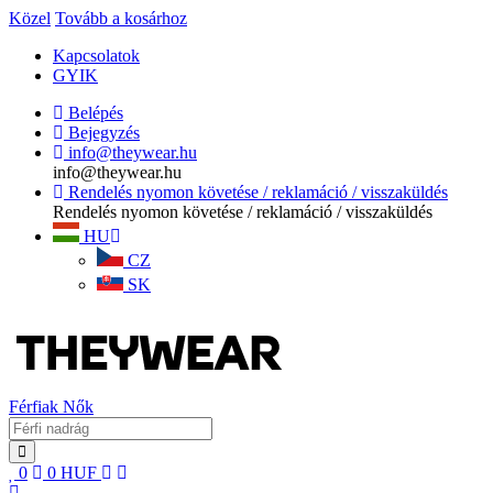
Közel
Tovább a kosárhoz
Kapcsolatok
GYIK
Belépés
Bejegyzés
info@theywear.hu
info@theywear.hu
Rendelés nyomon követése / reklamáció / visszaküldés
Rendelés nyomon követése / reklamáció / visszaküldés
HU
CZ
SK
Férfiak
Nők
0
0
HUF