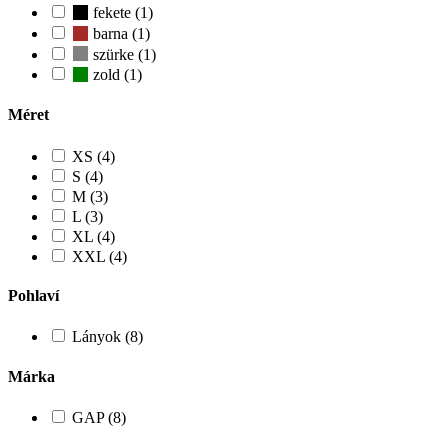
fekete (1)
barna (1)
szürke (1)
zold (1)
Méret
XS (4)
S (4)
M (3)
L (3)
XL (4)
XXL (4)
Pohlaví
Lányok (8)
Márka
GAP (8)