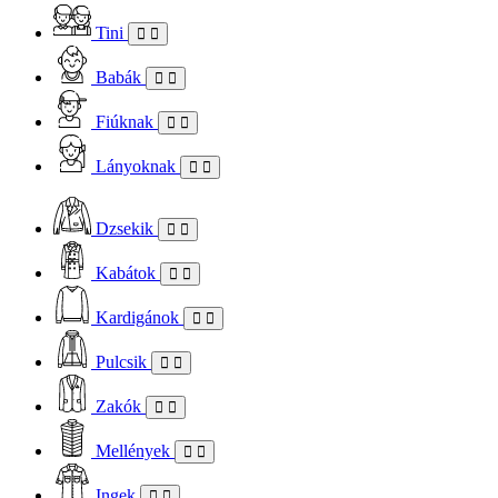
Tini
Babák
Fiúknak
Lányoknak
Dzsekik
Kabátok
Kardigánok
Pulcsik
Zakók
Mellények
Ingek