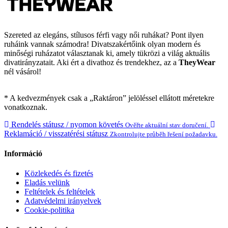
Szereted az elegáns, stílusos férfi vagy női ruhákat? Pont ilyen
ruháink vannak számodra! Divatszakértőink olyan modern és
minőségi ruházatot választanak ki, amely tükrözi a világ aktuális
divatirányzatait. Aki ért a divathoz és trendekhez, az a
TheyWear
nél vásárol!
* A kedvezmények csak a „Raktáron” jelöléssel ellátott méretekre
vonatkoznak.
Rendelés státusz / nyomon követés
Ověřte aktuální stav doručení.
Reklamáció / visszatérési státusz
Zkontrolujte průběh řešení požadavku.
Információ
Közlekedés és fizetés
Eladás velünk
Feltételek és feltételek
Adatvédelmi irányelvek
Cookie-politika