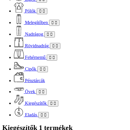
Pólók
Melegítőben
Nadrágog
Rövidnadrág
Fehérnemű
Cipők
Pénztárcák
Övek
Kiegészítők
Eladás
Kiegészítők
1 termékek