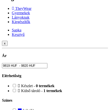
TheyWear
Gyermekek
Lányoknak
Kiegészítők
Sapka
Kesztyű
x
Ár
Elérhetőség
Készlet -
0 termékek
Külső tároló -
1 termékek
Színes