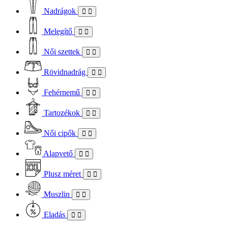
Nadrágok
Melegítő
Női szettek
Rövidnadrág
Fehérnemű
Tartozékok
Női cipők
Alapvető
Plusz méret
Muszlin
Eladás