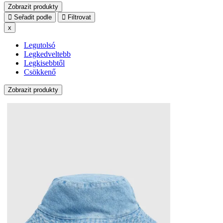
Zobrazit produkty
Seřadit podle
Filtrovat
x
Legutolsó
Legkedveltebb
Legkisebbtől
Csökkenő
Zobrazit produkty