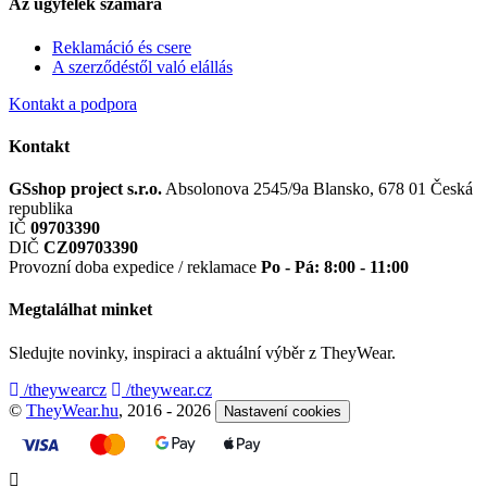
Az ügyfelek számára
Reklamáció és csere
A szerződéstől való elállás
Kontakt a podpora
Kontakt
GSshop project s.r.o.
Absolonova 2545/9a
Blansko, 678 01
Česká
republika
IČ
09703390
DIČ
CZ09703390
Provozní doba expedice / reklamace
Po - Pá: 8:00 - 11:00
Megtalálhat minket
Sledujte novinky, inspiraci a aktuální výběr z TheyWear.
/theywearcz
/theywear.cz
©
TheyWear.hu
, 2016 - 2026
Nastavení cookies