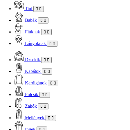
Tini
Babák
Fiúknak
Lányoknak
Dzsekik
Kabátok
Kardigánok
Pulcsik
Zakók
Mellények
Ingek