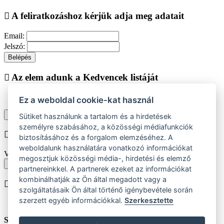
A feliratkozáshoz kérjük adja meg adatait
Email:
Jelszó:
Belépés
Az elem adunk a Kedvencek listáját
Ez a weboldal cookie-kat használ
Vásárlás folytatása
Megjelenítése kedvencek listájához
Sütiket használunk a tartalom és a hirdetések
személyre szabásához, a közösségi médiafunkciók
Chyba při vkládání do košíku
biztosításához és a forgalom elemzéséhez. A
weboldalunk használatára vonatkozó információkat
Vyberte prosím velikost produktu
megosztjuk közösségi média-, hirdetési és elemző
Vissza a méretekhez
partnereinkkel. A partnerek ezeket az információkat
kombinálhatják az Ön által megadott vagy a
A terméket beiktatjuk helyezése
szolgáltatásaik Ön által történő igénybevétele során
szerzett egyéb információkkal.
Szerkesztette
Szám:
ks