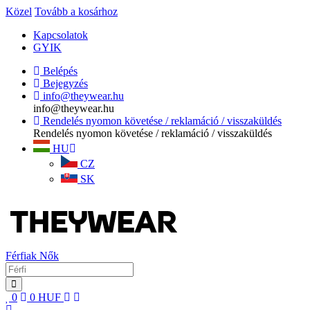
Közel
Tovább a kosárhoz
Kapcsolatok
GYIK
Belépés
Bejegyzés
info@theywear.hu
info@theywear.hu
Rendelés nyomon követése / reklamáció / visszaküldés
Rendelés nyomon követése / reklamáció / visszaküldés
HU
CZ
SK
Férfiak
Nők
0
0
HUF