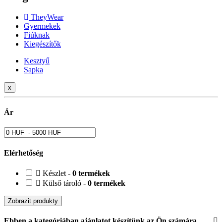
TheyWear
Gyermekek
Fiúknak
Kiegészítők
Kesztyű
Sapka
x
Ár
Elérhetőség
Készlet -
0 termékek
Külső tároló -
0 termékek
Zobrazit produkty
Ebben a kategóriában ajánlatot készítünk az Ön számára.