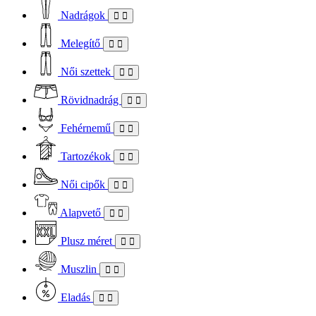
Nadrágok
Melegítő
Női szettek
Rövidnadrág
Fehérnemű
Tartozékok
Női cipők
Alapvető
Plusz méret
Muszlin
Eladás