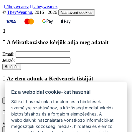
/theywearcz
/theywear.cz
©
TheyWear.hu
, 2016 - 2026
Nastavení cookies
A feliratkozáshoz kérjük adja meg adatait
Email:
Jelszó:
Belépés
Az elem adunk a Kedvencek listáját
Ez a weboldal cookie-kat használ
Vásárlás folytatása
Megjelenítése kedvencek listájához
Sütiket használunk a tartalom és a hirdetések
személyre szabásához, a közösségi médiafunkciók
Chyba při vkládání do košíku
biztosításához és a forgalom elemzéséhez. A
weboldalunk használatára vonatkozó információkat
Vyberte prosím velikost produktu
megosztjuk közösségi média-, hirdetési és elemző
Vissza a méretekhez