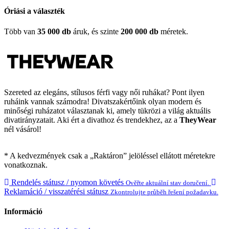
Óriási a választék
Több van
35 000 db
áruk, és szinte
200 000 db
méretek.
Szereted az elegáns, stílusos férfi vagy női ruhákat? Pont ilyen
ruháink vannak számodra! Divatszakértőink olyan modern és
minőségi ruházatot választanak ki, amely tükrözi a világ aktuális
divatirányzatait. Aki ért a divathoz és trendekhez, az a
TheyWear
nél vásárol!
* A kedvezmények csak a „Raktáron” jelöléssel ellátott méretekre
vonatkoznak.
Rendelés státusz / nyomon követés
Ověřte aktuální stav doručení.
Reklamáció / visszatérési státusz
Zkontrolujte průběh řešení požadavku.
Információ