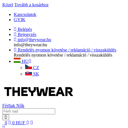
Közel
Tovább a kosárhoz
Kapcsolatok
GYIK
Belépés
Bejegyzés
info@theywear.hu
info@theywear.hu
Rendelés nyomon követése / reklamáció / visszaküldés
Rendelés nyomon követése / reklamáció / visszaküldés
HU
CZ
SK
Férfiak
Nők
0
0
HUF