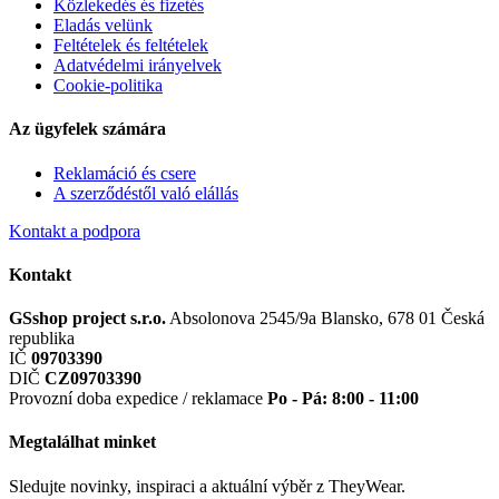
Közlekedés és fizetés
Eladás velünk
Feltételek és feltételek
Adatvédelmi irányelvek
Cookie-politika
Az ügyfelek számára
Reklamáció és csere
A szerződéstől való elállás
Kontakt a podpora
Kontakt
GSshop project s.r.o.
Absolonova 2545/9a
Blansko, 678 01
Česká
republika
IČ
09703390
DIČ
CZ09703390
Provozní doba expedice / reklamace
Po - Pá: 8:00 - 11:00
Megtalálhat minket
Sledujte novinky, inspiraci a aktuální výběr z TheyWear.