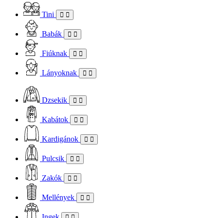
Tini
Babák
Fiúknak
Lányoknak
Dzsekik
Kabátok
Kardigánok
Pulcsik
Zakók
Mellények
Ingek