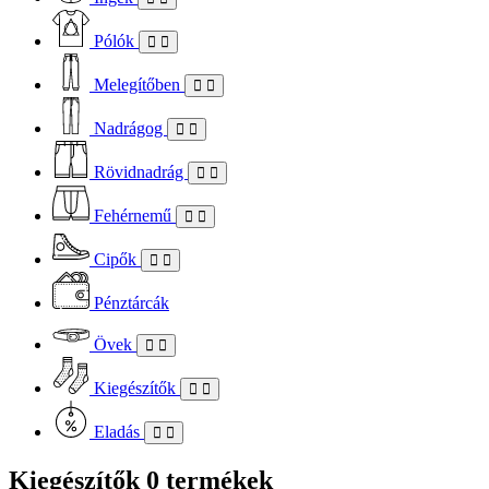
Pólók
Melegítőben
Nadrágog
Rövidnadrág
Fehérnemű
Cipők
Pénztárcák
Övek
Kiegészítők
Eladás
Kiegészítők
0 termékek