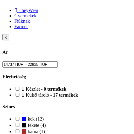
TheyWear
Gyermekek
Fiúknak
Farmer
x
Ár
Elérhetőség
Készlet -
0 termékek
Külső tároló -
17 termékek
Színes
kek (12)
fekete (4)
barna (1)