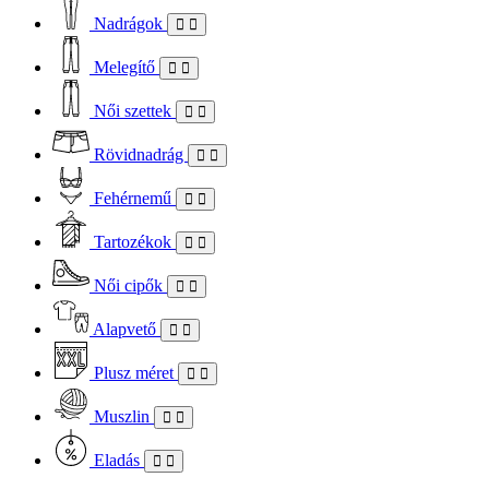
Nadrágok
Melegítő
Női szettek
Rövidnadrág
Fehérnemű
Tartozékok
Női cipők
Alapvető
Plusz méret
Muszlin
Eladás