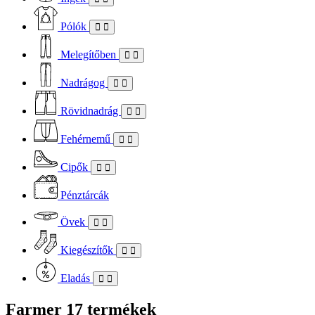
Pólók
Melegítőben
Nadrágog
Rövidnadrág
Fehérnemű
Cipők
Pénztárcák
Övek
Kiegészítők
Eladás
Farmer
17 termékek