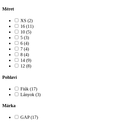
Méret
XS (2)
16 (11)
10 (5)
5 (3)
6 (4)
7 (4)
8 (4)
14 (9)
12 (8)
Pohlaví
Fiúk (17)
Lányok (3)
Márka
GAP (17)