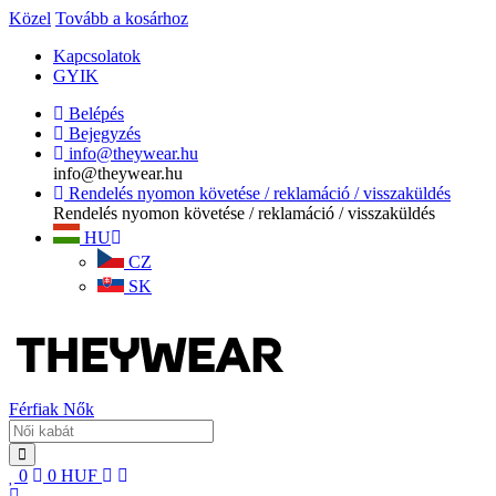
Közel
Tovább a kosárhoz
Kapcsolatok
GYIK
Belépés
Bejegyzés
info@theywear.hu
info@theywear.hu
Rendelés nyomon követése / reklamáció / visszaküldés
Rendelés nyomon követése / reklamáció / visszaküldés
HU
CZ
SK
Férfiak
Nők
0
0
HUF