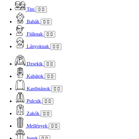
Tini
Babák
Fiúknak
Lányoknak
Dzsekik
Kabátok
Kardigánok
Pulcsik
Zakók
Mellények
Ingek