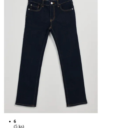
6
(5 ks)