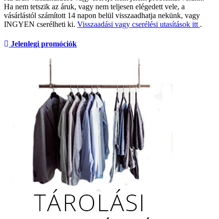
Ha nem tetszik az áruk, vagy nem teljesen elégedett vele, a
vásárlástól számított 14 napon belül visszaadhatja nekünk, vagy
INGYEN cserélheti ki.
Visszaadási vagy cserélési utasítások itt
.
Jelenlegi promóciók