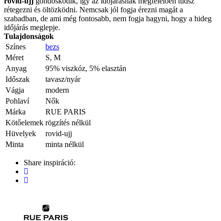
rovid-ujj
gondoskodik, így az időjárásnak megfelelően tudsz
rétegezni és öltözködni. Nemcsak jól fogja érezni magát a
szabadban, de ami még fontosabb, nem fogja hagyni, hogy a hideg
időjárás meglepje.
Tulajdonságok
Színes
bezs
Méret
S, M
Anyag
95% viszkóz, 5% elasztán
Időszak
tavasz/nyár
Vágja
modern
Pohlaví
Nők
Márka
RUE PARIS
Kötőelemek
rögzítés nélkül
Hüvelyek
rovid-ujj
Minta
minta nélkül
Share inspiráció: