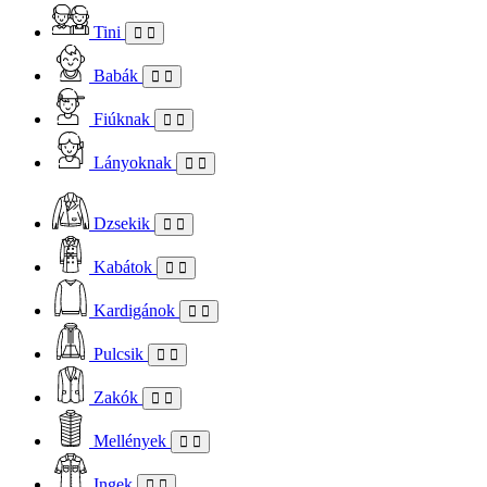
Tini
Babák
Fiúknak
Lányoknak
Dzsekik
Kabátok
Kardigánok
Pulcsik
Zakók
Mellények
Ingek