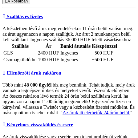
A kosárban
Szállítás és fizetés
A készletben lévő áruk megrendelésekor 11 órán belül valósul meg.
az árut ugyanazon a napon szállítjuk. Az árut 2 munkanapon belül
kell szállítani. Ingyenes szállítás 36 000 HUF feletti vásárlásokhoz.
Szállítás
Ár
Banki átutalás
Készpénzzel
GLS
2400 HUF
Ingyenes
+500 HUF
Csomagküldő.hu
1900 HUF
Ingyenes
+500 HUF
Ellenőrzött áruk raktáron
Több mint
48 000 ügyfél
bíz meg bennünk. Tehát tudjuk, mely áruk
vannak a legnépszerűbbek és melyeket vevők részesítik előnyben.
Az összes raktáron lévő termék 24 órán belül szállításra kerül, ha
ugyanazon a napon 11:00 óráig megrendelik! Egyszerűen fizessen
kártyával, válassza a Twistót vagy a kézbesítést fizetési módként. És
másnap otthon is lehet ruháit. "
Az áruk itt elérhetők 24 órán belül
".
Kényelmes visszaküldés és csere
Az áruk visszaküldése vagy cseréje nem jelent problémát velünk.