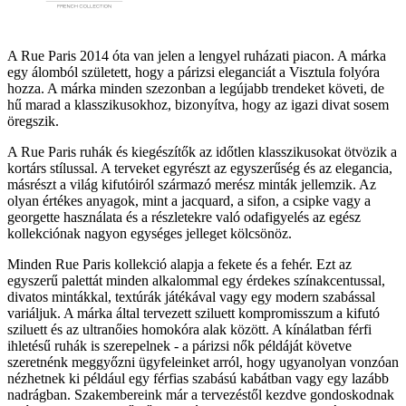
A Rue Paris 2014 óta van jelen a lengyel ruházati piacon. A márka
egy álomból született, hogy a párizsi eleganciát a Visztula folyóra
hozza. A márka minden szezonban a legújabb trendeket követi, de
hű marad a klasszikusokhoz, bizonyítva, hogy az igazi divat sosem
öregszik.
A Rue Paris ruhák és kiegészítők az időtlen klasszikusokat ötvözik a
kortárs stílussal. A terveket egyrészt az egyszerűség és az elegancia,
másrészt a világ kifutóiról származó merész minták jellemzik. Az
olyan értékes anyagok, mint a jacquard, a sifon, a csipke vagy a
georgette használata és a részletekre való odafigyelés az egész
kollekciónak nagyon egységes jelleget kölcsönöz.
Minden Rue Paris kollekció alapja a fekete és a fehér. Ezt az
egyszerű palettát minden alkalommal egy érdekes színakcentussal,
divatos mintákkal, textúrák játékával vagy egy modern szabással
variáljuk. A márka által tervezett sziluett kompromisszum a kifutó
sziluett és az ultranőies homokóra alak között. A kínálatban férfi
ihletésű ruhák is szerepelnek - a párizsi nők példáját követve
szeretnénk meggyőzni ügyfeleinket arról, hogy ugyanolyan vonzóan
nézhetnek ki például egy férfias szabású kabátban vagy egy lazább
nadrágban. Szakembereink már a tervezéstől kezdve gondoskodnak