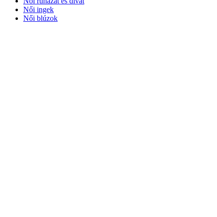
Női ruházat és divat
Női ingek
Női blúzok