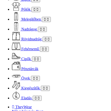
Pólók
Melegítőben
Nadrágog
Rövidnadrág
Fehérnemű
Cipők
Pénztárcák
Övek
Kiegészítők
Eladás
TheyWear