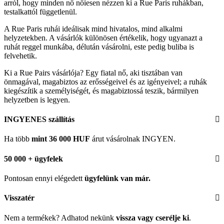
arról, hogy minden nő nőiesen nézzen ki a Rue Paris ruhákban,
testalkattól függetlenül.
A Rue Paris ruhái ideálisak mind hivatalos, mind alkalmi
helyzetekben. A vásárlók különösen értékelik, hogy ugyanazt a
ruhát reggel munkába, délután vásárolni, este pedig buliba is
felvehetik.
Ki a Rue Pairs vásárlója? Egy fiatal nő, aki tisztában van
önmagával, magabiztos az erősségeivel és az igényeivel; a ruhák
kiegészítik a személyiségét, és magabiztossá teszik, bármilyen
helyzetben is legyen.
INGYENES szállítás
Ha több
mint 36 000 HUF
árut vásárolnak INGYEN.
50 000 + ügyfelek
Pontosan ennyi elégedett
ügyfelünk
van már.
Visszatér
Nem a termékek? Adhatod nekünk
vissza vagy cserélje ki
.