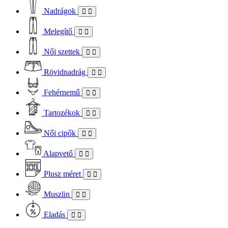
Nadrágok
Melegítő
Női szettek
Rövidnadrág
Fehérnemű
Tartozékok
Női cipők
Alapvető
Plusz méret
Muszlin
Eladás