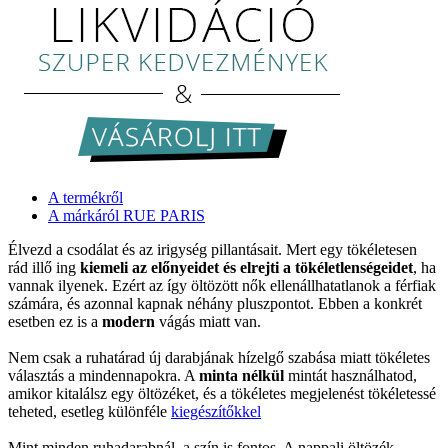
A termékről
A márkáról RUE PARIS
Élvezd a csodálat és az irigység pillantásait. Mert egy tökéletesen
rád illő ing
kiemeli az előnyeidet és elrejti a tökéletlenségeidet
, ha
vannak ilyenek. Ezért az így öltözött nők ellenállhatatlanok a férfiak
számára, és azonnal kapnak néhány pluszpontot. Ebben a konkrét
esetben ez is a
modern
vágás miatt van.
Nem csak a ruhatárad új darabjának hízelgő szabása miatt tökéletes
választás a mindennapokra. A
minta nélkül
mintát használhatod,
amikor kitalálsz egy öltözéket, és a tökéletes megjelenést tökéletessé
teheted, esetleg különféle
kiegészítőkkel
Mint minden ruhadarabnál, a szín is fontos. A nappali öltözék