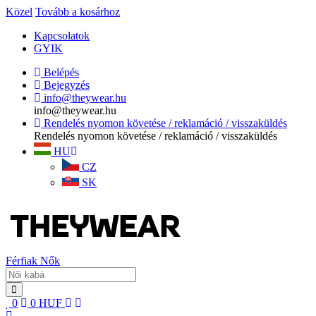
Közel
Tovább a kosárhoz
Kapcsolatok
GYIK
Belépés
Bejegyzés
info@theywear.hu
info@theywear.hu
Rendelés nyomon követése / reklamáció / visszaküldés
Rendelés nyomon követése / reklamáció / visszaküldés
HU
CZ
SK
Férfiak
Nők
0
0
HUF