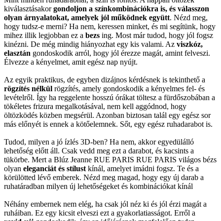
kiválasztásakor
gondoljon a színkombinációkra is, és válasszon
olyan árnyalatokat, amelyek jól működnek együtt
. Nézd meg,
hogy tudsz-e merni? Ha nem, keressen minket, és mi segítünk, hogy
mihez illik legjobban ez a
bezs
ing. Most már tudod, hogy jól fogsz
kinézni. De még mindig hiányozhat egy kis valami. Az
viszkóz,
elasztán
gondoskodik arról, hogy jól érezze magát, amint felveszi.
Élvezze a kényelmet, amit egész nap nyújt.
Az egyik praktikus, de egyben dizájnos kérdésnek is tekinthető a
rögzítés nélkül
rögzítés, amely gondoskodik a kényelmes fel- és
levételről. Így ha reggelente hosszú órákat töltesz a fürdőszobában a
tökéletes frizura megalkotásával, nem kell aggódnod, hogy
öltözködés közben megsérül. Azonban biztosan talál egy egész sor
más előnyét is ennek a kötőelemnek. Sőt, egy egész ruhadarabot is.
Tudod, milyen a jó ízlés 3D-ben? Ha nem, akkor egyedülálló
lehetőség előtt áll. Csak vedd meg ezt a darabot, és kacsints a
tükörbe. Mert a Blúz Jeanne RUE PARIS RUE PARIS világos bézs
olyan
eleganciát és stílust
kínál, amelyet imádni fogsz. Te és a
körülötted lévő emberek. Nézd meg magad, hogy egy új darab a
ruhatáradban milyen új lehetőségeket és kombinációkat kínál
Néhány embernek nem elég, ha csak jól néz ki és jól érzi magát a
ruháiban. Ez egy kicsit elveszi ezt a gyakorlatiasságot. Erről a