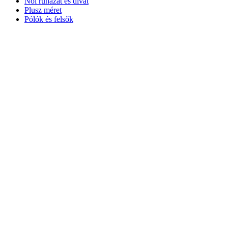
Női ruházat és divat
Plusz méret
Pólók és felsők