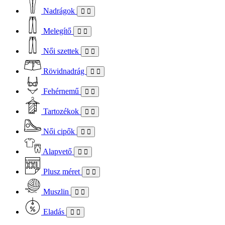
Nadrágok
Melegítő
Női szettek
Rövidnadrág
Fehérnemű
Tartozékok
Női cipők
Alapvető
Plusz méret
Muszlin
Eladás