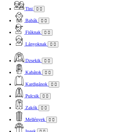
Tini
Babák
Fiúknak
Lányoknak
Dzsekik
Kabátok
Kardigánok
Pulcsik
Zakók
Mellények
Ingek