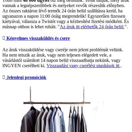
Több mint
48 000 ügyfél
bíz meg bennünk. Tehát tudjuk, mely áruk
vannak a legnépszerűbbek és melyeket vevők részesítik előnyben.
Az összes raktáron lévő termék 24 órán belül szállításra kerül, ha
ugyanazon a napon 11:00 óráig megrendelik! Egyszerűen fizessen
kártyával, válassza a Twistót vagy a kézbesítést fizetési módként. És
másnap otthon is lehet ruháit. "
Az áruk itt elérhetők 24 órán belül
".
Kényelmes visszaküldés és csere
Az áruk visszaküldése vagy cseréje nem jelent problémát velünk.
Ha nem tetszik az áruk, vagy nem teljesen elégedett vele, a
vásárlástól számított 14 napon belül visszaadhatja nekünk, vagy
INGYEN cserélheti ki.
Visszaadási vagy cserélési utasítások itt
.
Jelenlegi promóciók