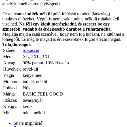
amely kiemeli a személyiségedet.
Ez a divatos
indíték nélkül
póló felfrissít minden (látszólag)
unalmas öltözéket. Végül is nem csak a minta nélküli ruhákat kell
viselned.
Ne félj egy kicsit merészkedni, és szerezz be egy
színesebb, vadabb és érdekesebb darabot a ruhatáradba
.
Meglátja majd a saját szemével, hogy nem fog hibázni, ha kitűnhet a
tömegből. És még te magad is érdekesebbnek fogod érezni magad.
Tulajdonságok
Színes
rozsaszin
Méret
XL, 2XL, 3XL
Anyag
90% pamut, 10% elasztán
Hüvelyek
rovid-ujj
Vágja
kenyelmes
Motívum
indíték nélkül
Pohlaví
Nők
Márka
BASIC FEEL GOOD
Időszak
tavasz/nyár
Kivágva a
kerek
Minta
minta nélkül
Share inspiráció: