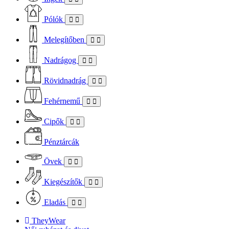
Pólók
Melegítőben
Nadrágog
Rövidnadrág
Fehérnemű
Cipők
Pénztárcák
Övek
Kiegészítők
Eladás
TheyWear