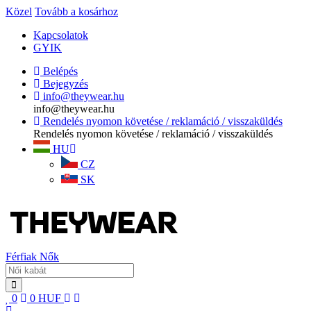
Közel
Tovább a kosárhoz
Kapcsolatok
GYIK
Belépés
Bejegyzés
info@theywear.hu
info@theywear.hu
Rendelés nyomon követése / reklamáció / visszaküldés
Rendelés nyomon követése / reklamáció / visszaküldés
HU
CZ
SK
Férfiak
Nők
0
0
HUF