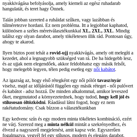
nyakkivágása befolyásolja, amely kiemeli az egész ruhadarab
hangulatát, és teret hagy Önnek.
Talán jobban szereted a ruháidat szűken, vagy lazábban és
túlméretezve hordani. Ez nem probléma. Itt a legjobbat kaphatod,
különösen a széles méretválasztékunkkal
XL, 2XL, 3XL
. Mindig
találsz egy olyan darabot, amely tökéletesen illik rád. Pontosan úgy,
ahogy te akarod.
Ilyen biztos pont tehát a
rovid-ujj
nyakkivágás, amely ott melegíti a
kezedet, ahol a legnagyobb szükséged van rá. De ha hidegebb lesz,
és az ujjak nem elegendőek, akkor feldobhatsz egy másik felsőt,
hogy melegebb legyen, télen pedig esetleg egy
női kabátot
.
Az igazság az, hogy első rétegként egy női pólót
tavasz/nyár
viselsz, majd az időjárástól függően egy másik réteget - női pulóvert
és kabátot - adsz hozzá. De minden alkalommal, amikor leveszed
őket, megmutatod a környezetednek, hogy tudod,
hogy kell jól és
stílusosan öltözködni
. Ráadásul látni fogod, hogy ez nem
rakétatudomány. Csak bízzon a választékunkban
Egy kedvenc szín és egy modern minta tökéletes kombináció, ezért
ne várj. Szerezd meg a
minta nélkül
mintát a szekrényedhez, és
élvezd a nagyszerű megjelenést, amit kapsz vele. Egyszerűen
fogalmazva, vegyél fel egy stílusos, modern és elegáns darabot,