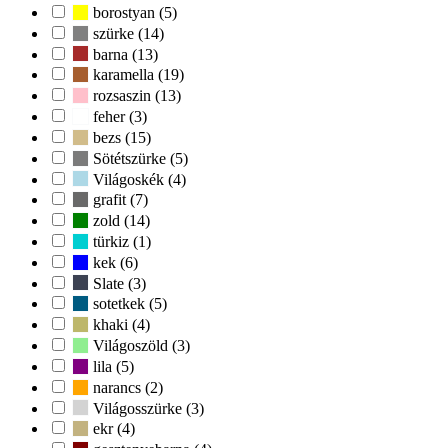
borostyan (5)
szürke (14)
barna (13)
karamella (19)
rozsaszin (13)
feher (3)
bezs (15)
Sötétszürke (5)
Világoskék (4)
grafit (7)
zold (14)
türkiz (1)
kek (6)
Slate (3)
sotetkek (5)
khaki (4)
Világoszöld (3)
lila (5)
narancs (2)
Világosszürke (3)
ekr (4)