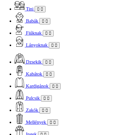
Tini
Babák
Fiúknak
Lányoknak
Dzsekik
Kabátok
Kardigánok
Pulcsik
Zakók
Mellények
Ingek