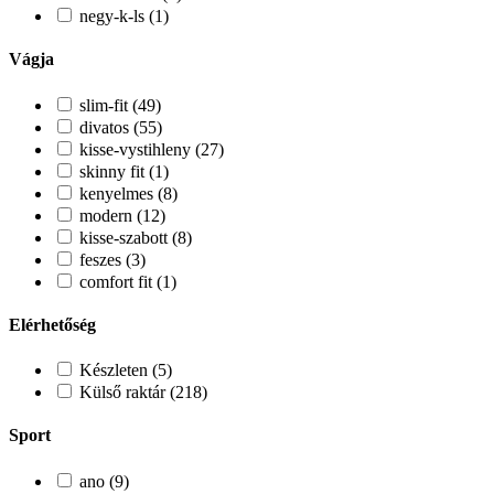
negy-k-ls (1)
Vágja
slim-fit (49)
divatos (55)
kisse-vystihleny (27)
skinny fit (1)
kenyelmes (8)
modern (12)
kisse-szabott (8)
feszes (3)
comfort fit (1)
Elérhetőség
Készleten (5)
Külső raktár (218)
Sport
ano (9)