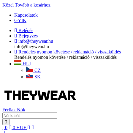
Közel
Tovább a kosárhoz
Kapcsolatok
GYIK
Belépés
Bejegyzés
info@theywear.hu
info@theywear.hu
Rendelés nyomon követése / reklamáció / visszaküldés
Rendelés nyomon követése / reklamáció / visszaküldés
HU
CZ
SK
Férfiak
Nők
0
0
HUF