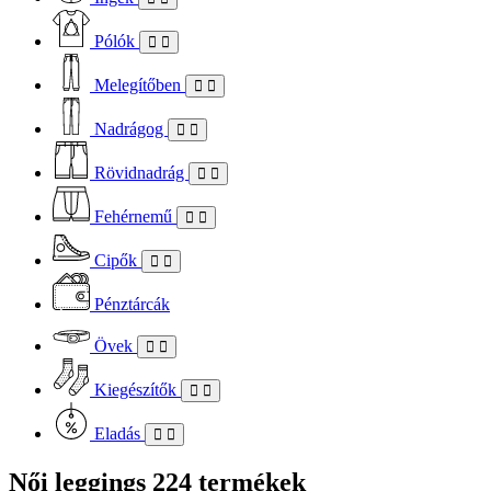
Pólók
Melegítőben
Nadrágog
Rövidnadrág
Fehérnemű
Cipők
Pénztárcák
Övek
Kiegészítők
Eladás
Női leggings
224 termékek