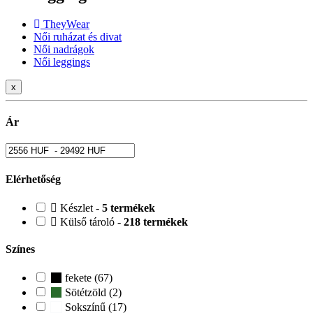
TheyWear
Női ruházat és divat
Női nadrágok
Női leggings
x
Ár
Elérhetőség
Készlet -
5 termékek
Külső tároló -
218 termékek
Színes
fekete (67)
Sötétzöld (2)
Sokszínű (17)