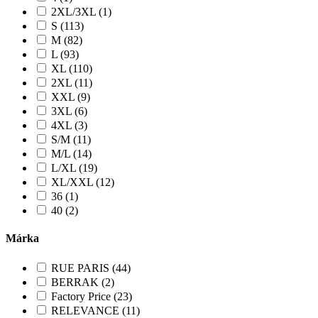
2XL/3XL (1)
S (113)
M (82)
L (93)
XL (110)
2XL (11)
XXL (9)
3XL (6)
4XL (3)
S/M (11)
M/L (14)
L/XL (19)
XL/XXL (12)
36 (1)
40 (2)
Márka
RUE PARIS (44)
BERRAK (2)
Factory Price (23)
RELEVANCE (11)