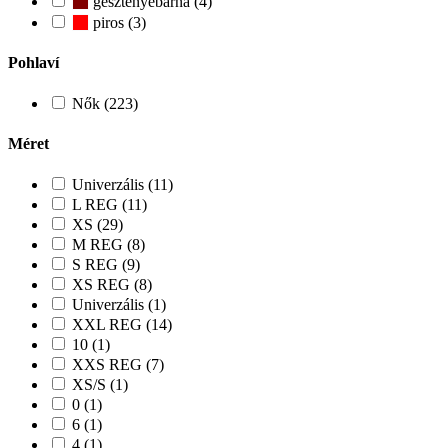
gesztenyebarna (4)
piros (3)
Pohlaví
Nők (223)
Méret
Univerzális (11)
L REG (11)
XS (29)
M REG (8)
S REG (9)
XS REG (8)
Univerzális (1)
XXL REG (14)
10 (1)
XXS REG (7)
XS/S (1)
0 (1)
6 (1)
4 (1)