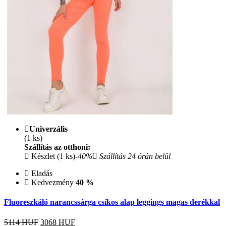
Univerzális
(1 ks)
Szállítás az otthoni:
Készlet (1 ks)
-40%
Szállítás 24 órán belül
Eladás
Kedvezmény
40 %
Fluoreszkáló narancssárga csíkos alap leggings magas derékkal
5114 HUF
3068
HUF