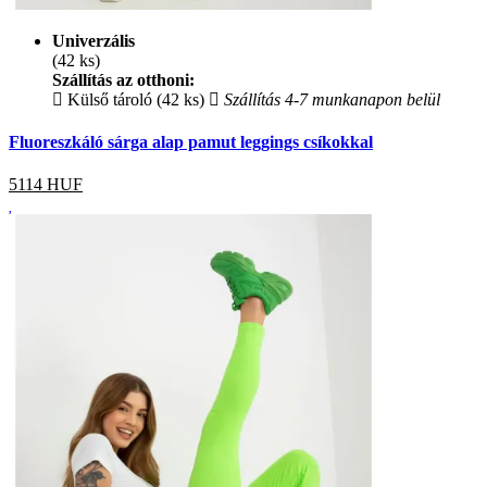
Univerzális
(42 ks)
Szállítás az otthoni:
Külső tároló (42 ks)
Szállítás 4-7 munkanapon belül
Fluoreszkáló sárga alap pamut leggings csíkokkal
5114
HUF