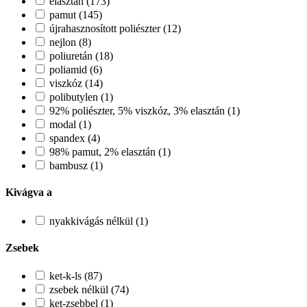
elasztán (173)
pamut (145)
újrahasznosított poliészter (12)
nejlon (8)
poliuretán (18)
poliamid (6)
viszkóz (14)
polibutylen (1)
92% poliészter, 5% viszkóz, 3% elasztán (1)
modal (1)
spandex (4)
98% pamut, 2% elasztán (1)
bambusz (1)
Kivágva a
nyakkivágás nélkül (1)
Zsebek
ket-k-ls (87)
zsebek nélkül (74)
ket-zsebbel (1)