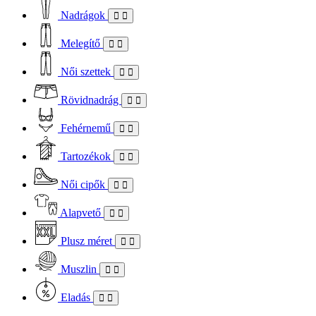
Nadrágok
Melegítő
Női szettek
Rövidnadrág
Fehérnemű
Tartozékok
Női cipők
Alapvető
Plusz méret
Muszlin
Eladás