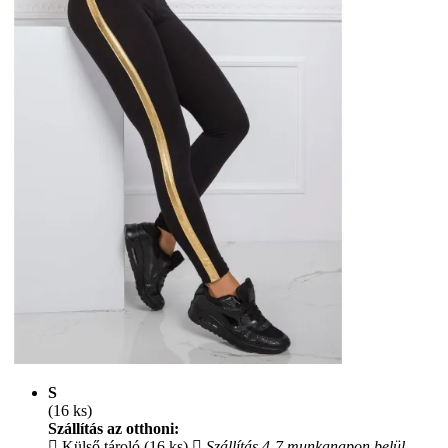
S
(16 ks)
Szállítás az otthoni:
Külső tároló (16 ks)
Szállítás 4-7 munkanapon belül