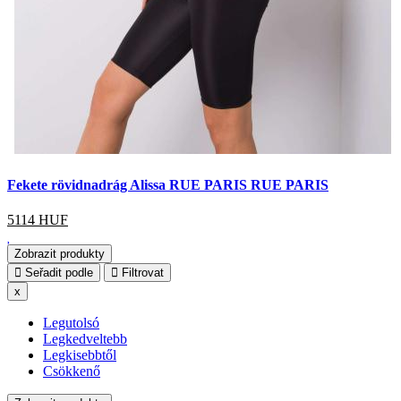
Fekete rövidnadrág Alissa RUE PARIS RUE PARIS
5114
HUF
Zobrazit produkty
Seřadit podle
Filtrovat
x
Legutolsó
Legkedveltebb
Legkisebbtől
Csökkenő