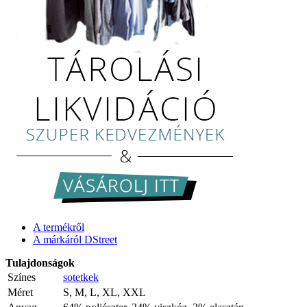
A termékről
A márkáról DStreet
Tulajdonságok
Színes
sotetkek
Méret
S, M, L, XL, XXL