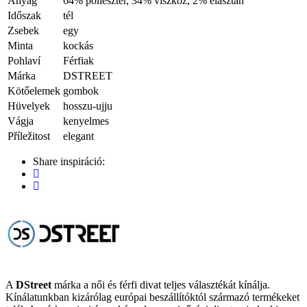
Anyag
64% poliészter, 34% viszkóz, 2% elasztán
Időszak
tél
Zsebek
egy
Minta
kockás
Pohlaví
Férfiak
Márka
DSTREET
Kötőelemek
gombok
Hüvelyek
hosszu-ujju
Vágja
kenyelmes
Příležitost
elegant
Share inspiráció:
A
DStreet
márka a női és férfi divat teljes választékát kínálja.
Kínálatunkban kizárólag európai beszállítóktól származó termékeket