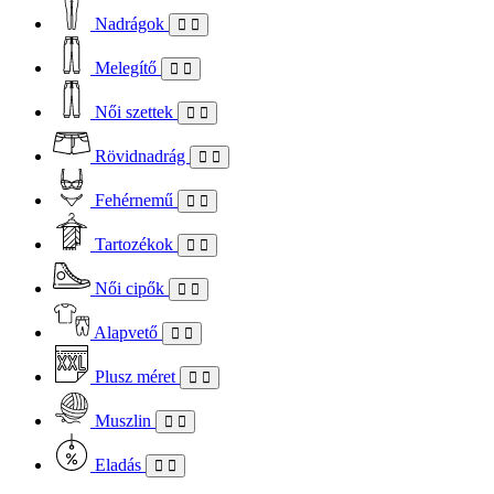
Nadrágok
Melegítő
Női szettek
Rövidnadrág
Fehérnemű
Tartozékok
Női cipők
Alapvető
Plusz méret
Muszlin
Eladás