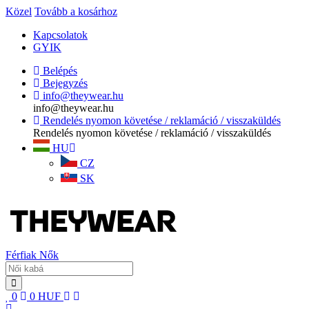
Közel
Tovább a kosárhoz
Kapcsolatok
GYIK
Belépés
Bejegyzés
info@theywear.hu
info@theywear.hu
Rendelés nyomon követése / reklamáció / visszaküldés
Rendelés nyomon követése / reklamáció / visszaküldés
HU
CZ
SK
Férfiak
Nők
0
0
HUF