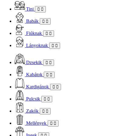
Tini
Babák
Fiúknak
Lányoknak
Dzsekik
Kabátok
Kardigánok
Pulcsik
Zakók
Mellények
Ingek