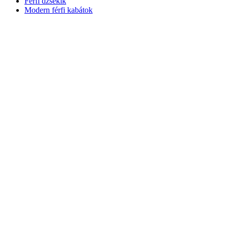
Férfi dzsekik
Modern férfi kabátok