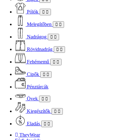
Pólók
Melegítőben
Nadrágog
Rövidnadrág
Fehérnemű
Cipők
Pénztárcák
Övek
Kiegészítők
Eladás
TheyWear