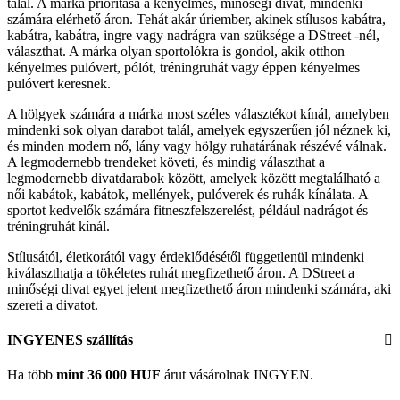
talál. A márka prioritása a kényelmes, minőségi divat, mindenki
számára elérhető áron. Tehát akár úriember, akinek stílusos kabátra,
kabátra, kabátra, ingre vagy nadrágra van szüksége a DStreet -nél,
választhat. A márka olyan sportolókra is gondol, akik otthon
kényelmes pulóvert, pólót, tréningruhát vagy éppen kényelmes
pulóvert keresnek.
A hölgyek számára a márka most széles választékot kínál, amelyben
mindenki sok olyan darabot talál, amelyek egyszerűen jól néznek ki,
és minden modern nő, lány vagy hölgy ruhatárának részévé válnak.
A legmodernebb trendeket követi, és mindig választhat a
legmodernebb divatdarabok között, amelyek között megtalálható a
női kabátok, kabátok, mellények, pulóverek és ruhák kínálata. A
sportot kedvelők számára fitneszfelszerelést, például nadrágot és
tréningruhát kínál.
Stílusától, életkorától vagy érdeklődésétől függetlenül mindenki
kiválaszthatja a tökéletes ruhát megfizethető áron. A DStreet a
minőségi divat egyet jelent megfizethető áron mindenki számára, aki
szereti a divatot.
INGYENES szállítás
Ha több
mint 36 000 HUF
árut vásárolnak INGYEN.