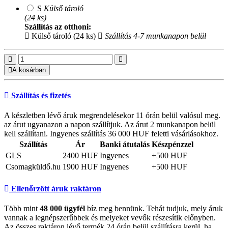
S
Külső tároló
(24 ks)
Szállítás az otthoni:
Külső tároló (24 ks)
Szállítás 4-7 munkanapon belül
A kosárban
Szállítás és fizetés
A készletben lévő áruk megrendelésekor 11 órán belül valósul meg.
az árut ugyanazon a napon szállítjuk. Az árut 2 munkanapon belül
kell szállítani. Ingyenes szállítás 36 000 HUF feletti vásárlásokhoz.
Szállítás
Ár
Banki átutalás
Készpénzzel
GLS
2400 HUF
Ingyenes
+500 HUF
Csomagküldő.hu
1900 HUF
Ingyenes
+500 HUF
Ellenőrzött áruk raktáron
Több mint
48 000 ügyfél
bíz meg bennünk. Tehát tudjuk, mely áruk
vannak a legnépszerűbbek és melyeket vevők részesítik előnyben.
Az összes raktáron lévő termék 24 órán belül szállításra kerül, ha