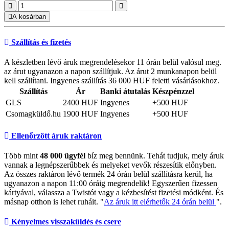
A kosárban
Szállítás és fizetés
A készletben lévő áruk megrendelésekor 11 órán belül valósul meg.
az árut ugyanazon a napon szállítjuk. Az árut 2 munkanapon belül
kell szállítani. Ingyenes szállítás 36 000 HUF feletti vásárlásokhoz.
Szállítás
Ár
Banki átutalás
Készpénzzel
GLS
2400 HUF
Ingyenes
+500 HUF
Csomagküldő.hu
1900 HUF
Ingyenes
+500 HUF
Ellenőrzött áruk raktáron
Több mint
48 000 ügyfél
bíz meg bennünk. Tehát tudjuk, mely áruk
vannak a legnépszerűbbek és melyeket vevők részesítik előnyben.
Az összes raktáron lévő termék 24 órán belül szállításra kerül, ha
ugyanazon a napon 11:00 óráig megrendelik! Egyszerűen fizessen
kártyával, válassza a Twistót vagy a kézbesítést fizetési módként. És
másnap otthon is lehet ruháit. "
Az áruk itt elérhetők 24 órán belül
".
Kényelmes visszaküldés és csere