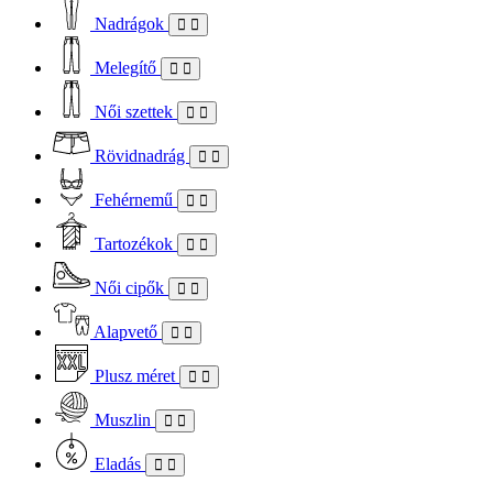
Nadrágok
Melegítő
Női szettek
Rövidnadrág
Fehérnemű
Tartozékok
Női cipők
Alapvető
Plusz méret
Muszlin
Eladás