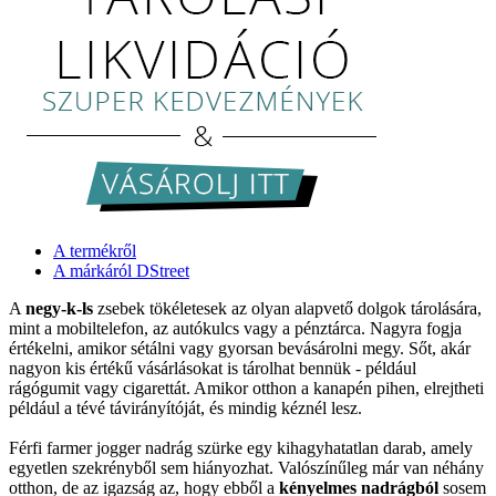
A termékről
A márkáról DStreet
A
negy-k-ls
zsebek tökéletesek az olyan alapvető dolgok tárolására,
mint a mobiltelefon, az autókulcs vagy a pénztárca. Nagyra fogja
értékelni, amikor sétálni vagy gyorsan bevásárolni megy. Sőt, akár
nagyon kis értékű vásárlásokat is tárolhat bennük - például
rágógumit vagy cigarettát. Amikor otthon a kanapén pihen, elrejtheti
például a tévé távirányítóját, és mindig kéznél lesz.
Férfi farmer jogger nadrág szürke egy kihagyhatatlan darab, amely
egyetlen szekrényből sem hiányozhat. Valószínűleg már van néhány
otthon, de az igazság az, hogy ebből a
kényelmes nadrágból
sosem