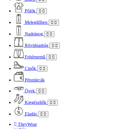
Pólók
Melegítőben
Nadrágog
Rövidnadrág
Fehérnemű
Cipők
Pénztárcák
Övek
Kiegészítők
Eladás
TheyWear