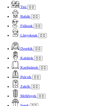
Tini
Babák
Fiúknak
Lányoknak
Dzsekik
Kabátok
Kardigánok
Pulcsik
Zakók
Mellények
Ingek