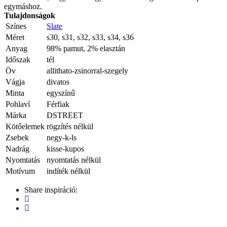
egymáshoz.
Tulajdonságok
Színes
Slate
Méret
s30, s31, s32, s33, s34, s36
Anyag
98% pamut, 2% elasztán
Időszak
tél
Öv
allithato-zsinorral-szegely
Vágja
divatos
Minta
egyszínű
Pohlaví
Férfiak
Márka
DSTREET
Kötőelemek
rögzítés nélkül
Zsebek
negy-k-ls
Nadrág
kisse-kupos
Nyomtatás
nyomtatás nélkül
Motívum
indíték nélkül
Share inspiráció: