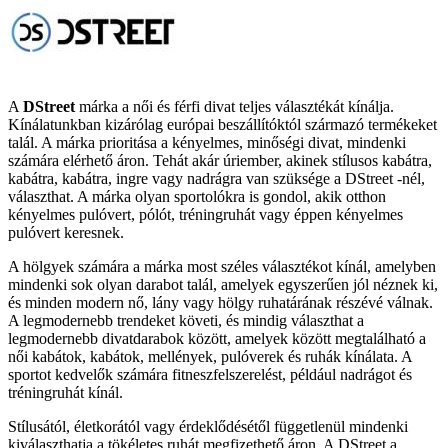
A
DStreet
márka a női és férfi divat teljes választékát kínálja.
Kínálatunkban kizárólag európai beszállítóktól származó termékeket
talál. A márka prioritása a kényelmes, minőségi divat, mindenki
számára elérhető áron. Tehát akár úriember, akinek stílusos kabátra,
kabátra, kabátra, ingre vagy nadrágra van szüksége a DStreet -nél,
választhat. A márka olyan sportolókra is gondol, akik otthon
kényelmes pulóvert, pólót, tréningruhát vagy éppen kényelmes
pulóvert keresnek.
A hölgyek számára a márka most széles választékot kínál, amelyben
mindenki sok olyan darabot talál, amelyek egyszerűen jól néznek ki,
és minden modern nő, lány vagy hölgy ruhatárának részévé válnak.
A legmodernebb trendeket követi, és mindig választhat a
legmodernebb divatdarabok között, amelyek között megtalálható a
női kabátok, kabátok, mellények, pulóverek és ruhák kínálata. A
sportot kedvelők számára fitneszfelszerelést, például nadrágot és
tréningruhát kínál.
Stílusától, életkorától vagy érdeklődésétől függetlenül mindenki
kiválaszthatja a tökéletes ruhát megfizethető áron. A DStreet a