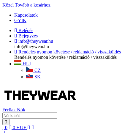
Közel
Tovább a kosárhoz
Kapcsolatok
GYIK
Belépés
Bejegyzés
info@theywear.hu
info@theywear.hu
Rendelés nyomon követése / reklamáció / visszaküldés
Rendelés nyomon követése / reklamáció / visszaküldés
HU
CZ
SK
Férfiak
Nők
0
0
HUF