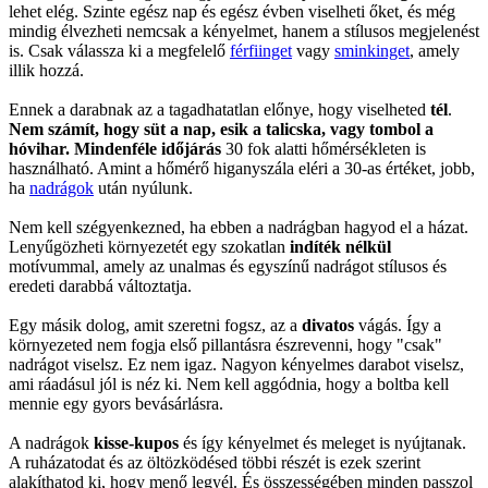
lehet elég. Szinte egész nap és egész évben viselheti őket, és még
mindig élvezheti nemcsak a kényelmet, hanem a stílusos megjelenést
is. Csak válassza ki a megfelelő
férfiinget
vagy
sminkinget
, amely
illik hozzá.
Ennek a darabnak az a tagadhatatlan előnye, hogy viselheted
tél
.
Nem számít, hogy süt a nap, esik a talicska, vagy tombol a
hóvihar. Mindenféle időjárás
30 fok alatti hőmérsékleten is
használható. Amint a hőmérő higanyszála eléri a 30-as értéket, jobb,
ha
nadrágok
után nyúlunk.
Nem kell szégyenkezned, ha ebben a nadrágban hagyod el a házat.
Lenyűgözheti környezetét egy szokatlan
indíték nélkül
motívummal, amely az unalmas és egyszínű nadrágot stílusos és
eredeti darabbá változtatja.
Egy másik dolog, amit szeretni fogsz, az a
divatos
vágás. Így a
környezeted nem fogja első pillantásra észrevenni, hogy "csak"
nadrágot viselsz. Ez nem igaz. Nagyon kényelmes darabot viselsz,
ami ráadásul jól is néz ki. Nem kell aggódnia, hogy a boltba kell
mennie egy gyors bevásárlásra.
A nadrágok
kisse-kupos
és így kényelmet és meleget is nyújtanak.
A ruházatodat és az öltözködésed többi részét is ezek szerint
alakíthatod ki, hogy menő legyél. És összességében minden passzol