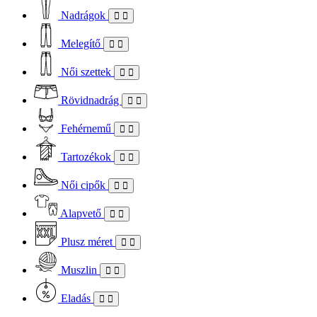
Nadrágok
Melegítő
Női szettek
Rövidnadrág
Fehérnemű
Tartozékok
Női cipők
Alapvető
Plusz méret
Muszlin
Eladás