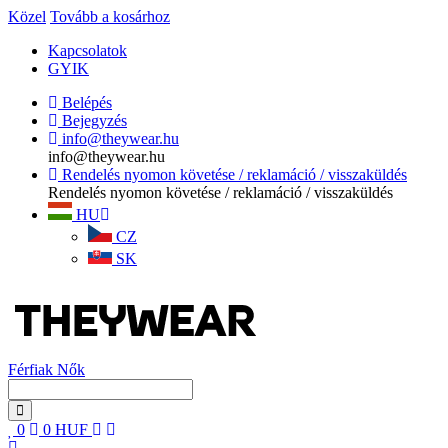
Közel
Tovább a kosárhoz
Kapcsolatok
GYIK
Belépés
Bejegyzés
info@theywear.hu
info@theywear.hu
Rendelés nyomon követése / reklamáció / visszaküldés
Rendelés nyomon követése / reklamáció / visszaküldés
HU
CZ
SK
Férfiak
Nők
0
0
HUF