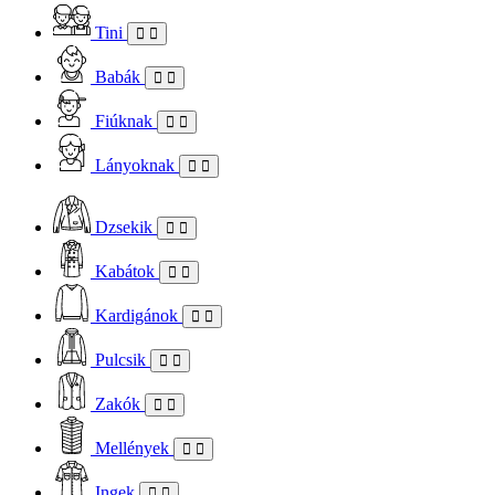
Tini
Babák
Fiúknak
Lányoknak
Dzsekik
Kabátok
Kardigánok
Pulcsik
Zakók
Mellények
Ingek