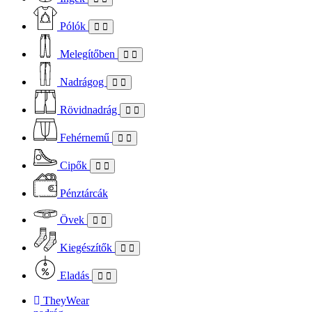
Pólók
Melegítőben
Nadrágog
Rövidnadrág
Fehérnemű
Cipők
Pénztárcák
Övek
Kiegészítők
Eladás
TheyWear