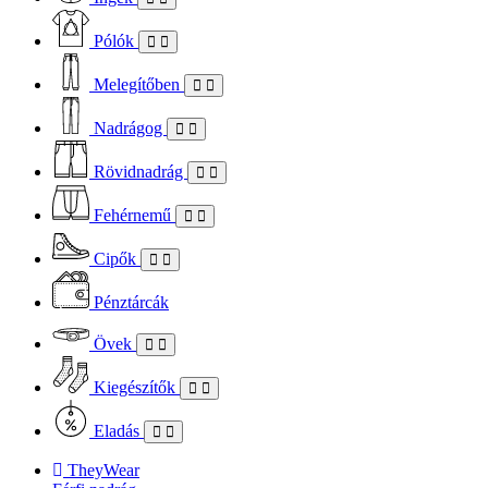
Pólók
Melegítőben
Nadrágog
Rövidnadrág
Fehérnemű
Cipők
Pénztárcák
Övek
Kiegészítők
Eladás
TheyWear