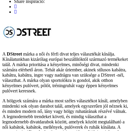
Share inspiráció:
A
DStreet
márka a női és férfi divat teljes választékát kínálja.
Kínálatunkban kizárólag európai beszállítóktól származó termékeket
talál. A márka prioritása a kényelmes, minőségi divat, mindenki
számára elérhető áron. Tehát akár úriember, akinek stílusos kabátra,
kabátra, kabátra, ingre vagy nadrágra van szüksége a DStreet -nél,
választhat. A márka olyan sportolókra is gondol, akik otthon
kényelmes pulóvert, pólót, tréningruhát vagy éppen kényelmes
pulóvert keresnek.
A hölgyek számára a márka most széles választékot kínál, amelyben
mindenki sok olyan darabot talál, amelyek egyszerűen jól néznek ki,
és minden modern nő, lány vagy hölgy ruhatárának részévé válnak.
A legmodernebb trendeket követi, és mindig választhat a
legmodernebb divatdarabok között, amelyek között megtalálható a
női kabátok, kabátok, mellények, pulóverek és ruhák kínálata. A