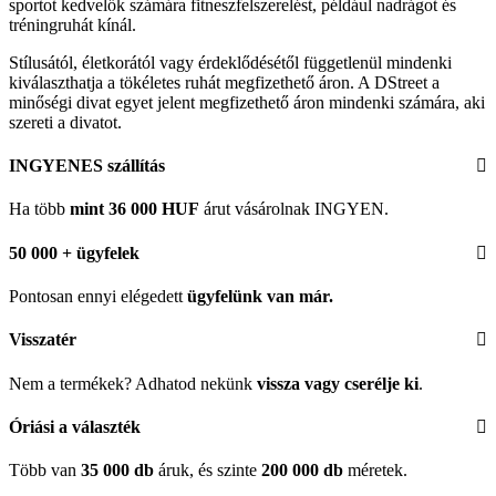
sportot kedvelők számára fitneszfelszerelést, például nadrágot és
tréningruhát kínál.
Stílusától, életkorától vagy érdeklődésétől függetlenül mindenki
kiválaszthatja a tökéletes ruhát megfizethető áron. A DStreet a
minőségi divat egyet jelent megfizethető áron mindenki számára, aki
szereti a divatot.
INGYENES szállítás
Ha több
mint 36 000 HUF
árut vásárolnak INGYEN.
50 000 + ügyfelek
Pontosan ennyi elégedett
ügyfelünk
van már.
Visszatér
Nem a termékek? Adhatod nekünk
vissza vagy cserélje ki
.
Óriási a választék
Több van
35 000 db
áruk, és szinte
200 000 db
méretek.