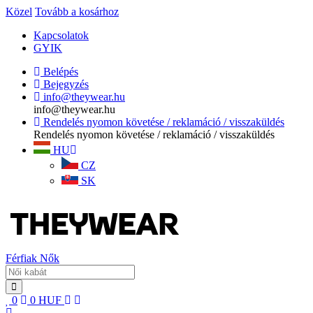
Közel
Tovább a kosárhoz
Kapcsolatok
GYIK
Belépés
Bejegyzés
info@theywear.hu
info@theywear.hu
Rendelés nyomon követése / reklamáció / visszaküldés
Rendelés nyomon követése / reklamáció / visszaküldés
HU
CZ
SK
Férfiak
Nők
0
0
HUF