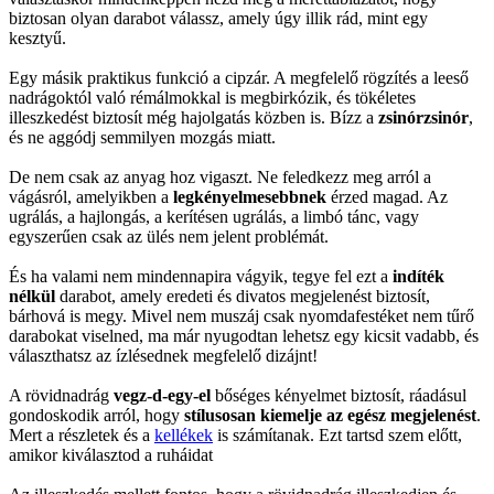
biztosan olyan darabot válassz, amely úgy illik rád, mint egy
kesztyű.
Egy másik praktikus funkció a cipzár. A megfelelő rögzítés a leeső
nadrágoktól való rémálmokkal is megbirkózik, és tökéletes
illeszkedést biztosít még hajolgatás közben is. Bízz a
zsinórzsinór
,
és ne aggódj semmilyen mozgás miatt.
De nem csak az anyag hoz vigaszt. Ne feledkezz meg arról a
vágásról, amelyikben a
legkényelmesebbnek
érzed magad. Az
ugrálás, a hajlongás, a kerítésen ugrálás, a limbó tánc, vagy
egyszerűen csak az ülés nem jelent problémát.
És ha valami nem mindennapira vágyik, tegye fel ezt a
indíték
nélkül
darabot, amely eredeti és divatos megjelenést biztosít,
bárhová is megy. Mivel nem muszáj csak nyomdafestéket nem tűrő
darabokat viselned, ma már nyugodtan lehetsz egy kicsit vadabb, és
választhatsz az ízlésednek megfelelő dizájnt!
A rövidnadrág
vegz-d-egy-el
bőséges kényelmet biztosít, ráadásul
gondoskodik arról, hogy
stílusosan kiemelje az egész megjelenést
.
Mert a részletek és a
kellékek
is számítanak. Ezt tartsd szem előtt,
amikor kiválasztod a ruháidat