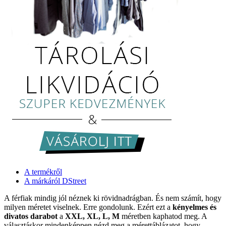
A termékről
A márkáról DStreet
A férfiak mindig jól néznek ki rövidnadrágban. És nem számít, hogy
milyen méretet viselnek. Erre gondolunk. Ezért ezt a
kényelmes és
divatos darabot
a
XXL, XL, L, M
méretben kaphatod meg. A
választáskor mindenképpen nézd meg a mérettáblázatot, hogy