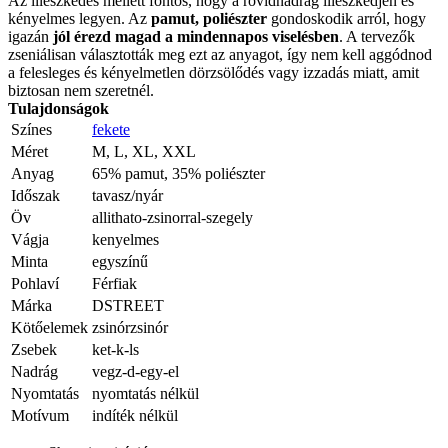
Az illeszkedés mellett fontos, hogy a rövidnadrág illeszkedjen és
kényelmes legyen. Az
pamut, poliészter
gondoskodik arról, hogy
igazán
jól érezd magad a mindennapos viselésben
. A tervezők
zseniálisan választották meg ezt az anyagot, így nem kell aggódnod
a felesleges és kényelmetlen dörzsölődés vagy izzadás miatt, amit
biztosan nem szeretnél.
Tulajdonságok
Színes
fekete
Méret
M, L, XL, XXL
Anyag
65% pamut, 35% poliészter
Időszak
tavasz/nyár
Öv
allithato-zsinorral-szegely
Vágja
kenyelmes
Minta
egyszínű
Pohlaví
Férfiak
Márka
DSTREET
Kötőelemek
zsinórzsinór
Zsebek
ket-k-ls
Nadrág
vegz-d-egy-el
Nyomtatás
nyomtatás nélkül
Motívum
indíték nélkül