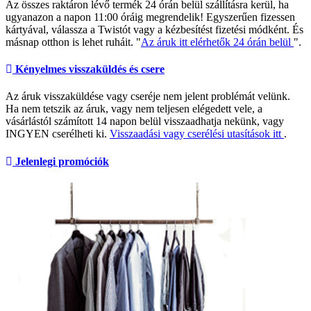
Az összes raktáron lévő termék 24 órán belül szállításra kerül, ha
ugyanazon a napon 11:00 óráig megrendelik! Egyszerűen fizessen
kártyával, válassza a Twistót vagy a kézbesítést fizetési módként. És
másnap otthon is lehet ruháit. "
Az áruk itt elérhetők 24 órán belül
".
Kényelmes visszaküldés és csere
Az áruk visszaküldése vagy cseréje nem jelent problémát velünk.
Ha nem tetszik az áruk, vagy nem teljesen elégedett vele, a
vásárlástól számított 14 napon belül visszaadhatja nekünk, vagy
INGYEN cserélheti ki.
Visszaadási vagy cserélési utasítások itt
.
Jelenlegi promóciók