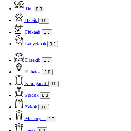
Tini
Babák
Fiúknak
Lányoknak
Dzsekik
Kabátok
Kardigánok
Pulcsik
Zakók
Mellények
Ingek