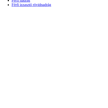
Férfi nadrág
Férfi izzasztó rövidnadrág