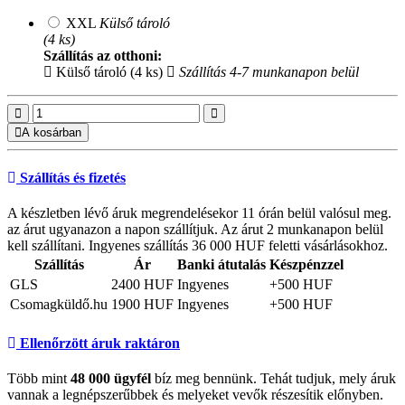
XXL
Külső tároló
(4 ks)
Szállítás az otthoni:
Külső tároló (4 ks)
Szállítás 4-7 munkanapon belül
A kosárban
Szállítás és fizetés
A készletben lévő áruk megrendelésekor 11 órán belül valósul meg.
az árut ugyanazon a napon szállítjuk. Az árut 2 munkanapon belül
kell szállítani. Ingyenes szállítás 36 000 HUF feletti vásárlásokhoz.
Szállítás
Ár
Banki átutalás
Készpénzzel
GLS
2400 HUF
Ingyenes
+500 HUF
Csomagküldő.hu
1900 HUF
Ingyenes
+500 HUF
Ellenőrzött áruk raktáron
Több mint
48 000 ügyfél
bíz meg bennünk. Tehát tudjuk, mely áruk
vannak a legnépszerűbbek és melyeket vevők részesítik előnyben.