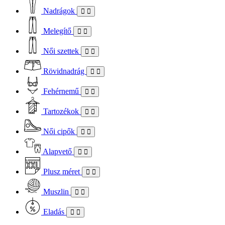
Nadrágok
Melegítő
Női szettek
Rövidnadrág
Fehérnemű
Tartozékok
Női cipők
Alapvető
Plusz méret
Muszlin
Eladás