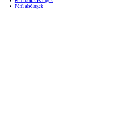
Férfi pólók és ingek
Férfi alsóingek