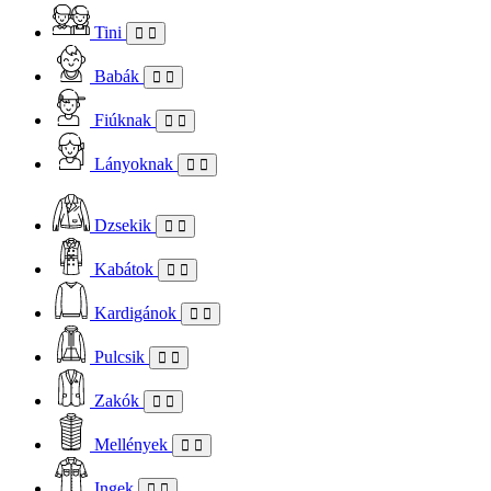
Tini
Babák
Fiúknak
Lányoknak
Dzsekik
Kabátok
Kardigánok
Pulcsik
Zakók
Mellények
Ingek