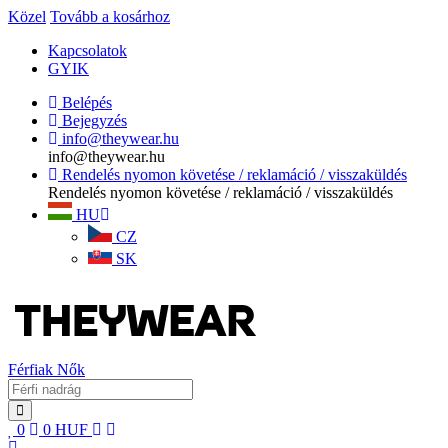
Közel
Tovább a kosárhoz
Kapcsolatok
GYIK
Belépés
Bejegyzés
info@theywear.hu
info@theywear.hu
Rendelés nyomon követése / reklamáció / visszaküldés
Rendelés nyomon követése / reklamáció / visszaküldés
HU
CZ
SK
Férfiak
Nők
0
0
HUF