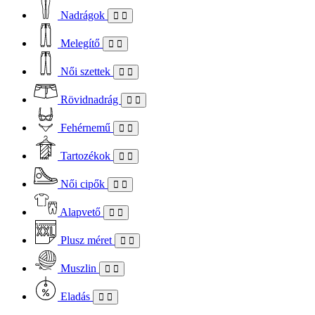
Nadrágok
Melegítő
Női szettek
Rövidnadrág
Fehérnemű
Tartozékok
Női cipők
Alapvető
Plusz méret
Muszlin
Eladás