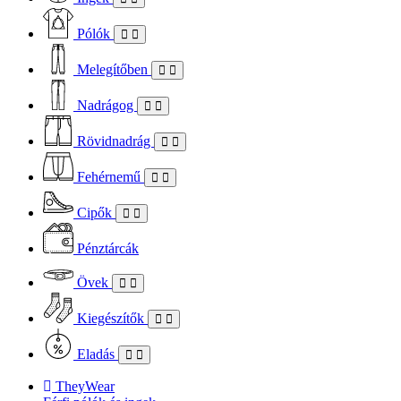
Pólók
Melegítőben
Nadrágog
Rövidnadrág
Fehérnemű
Cipők
Pénztárcák
Övek
Kiegészítők
Eladás
TheyWear