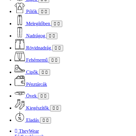
Pólók
Melegítőben
Nadrágog
Rövidnadrág
Fehérnemű
Cipők
Pénztárcák
Övek
Kiegészítők
Eladás
TheyWear