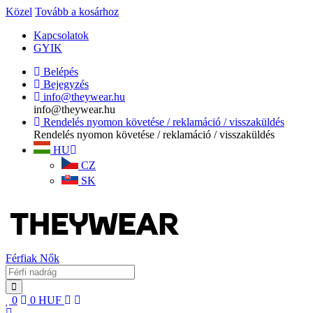
Közel
Tovább a kosárhoz
Kapcsolatok
GYIK
Belépés
Bejegyzés
info@theywear.hu
info@theywear.hu
Rendelés nyomon követése / reklamáció / visszaküldés
Rendelés nyomon követése / reklamáció / visszaküldés
HU
CZ
SK
Férfiak
Nők
0
0
HUF