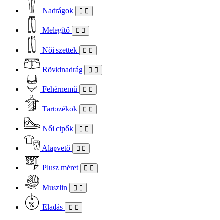
Nadrágok
Melegítő
Női szettek
Rövidnadrág
Fehérnemű
Tartozékok
Női cipők
Alapvető
Plusz méret
Muszlin
Eladás