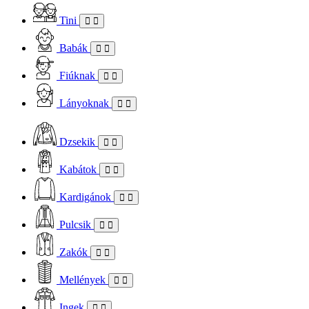
Tini
Babák
Fiúknak
Lányoknak
Dzsekik
Kabátok
Kardigánok
Pulcsik
Zakók
Mellények
Ingek