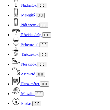
Nadrágok
Melegítő
Női szettek
Rövidnadrág
Fehérnemű
Tartozékok
Női cipők
Alapvető
Plusz méret
Muszlin
Eladás