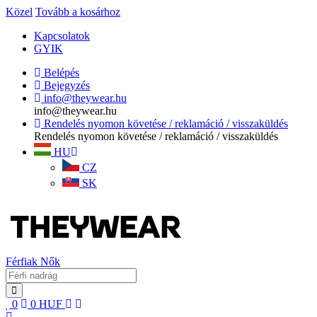
Közel
Tovább a kosárhoz
Kapcsolatok
GYIK
Belépés
Bejegyzés
info@theywear.hu
info@theywear.hu
Rendelés nyomon követése / reklamáció / visszaküldés
Rendelés nyomon követése / reklamáció / visszaküldés
HU
CZ
SK
Férfiak
Nők
0
0
HUF