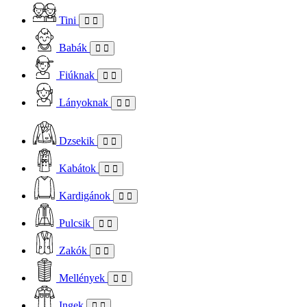
Tini
Babák
Fiúknak
Lányoknak
Dzsekik
Kabátok
Kardigánok
Pulcsik
Zakók
Mellények
Ingek