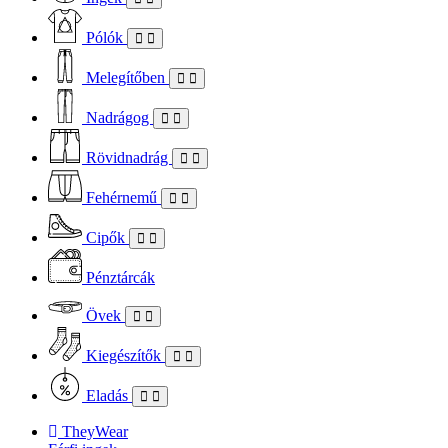
Pólók
Melegítőben
Nadrágog
Rövidnadrág
Fehérnemű
Cipők
Pénztárcák
Övek
Kiegészítők
Eladás
TheyWear