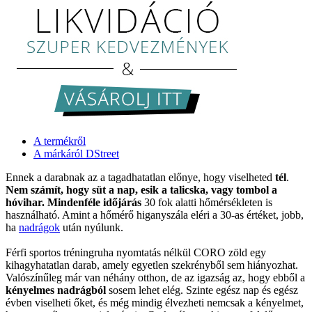
A termékről
A márkáról DStreet
Ennek a darabnak az a tagadhatatlan előnye, hogy viselheted
tél
.
Nem számít, hogy süt a nap, esik a talicska, vagy tombol a
hóvihar. Mindenféle időjárás
30 fok alatti hőmérsékleten is
használható. Amint a hőmérő higanyszála eléri a 30-as értéket, jobb,
ha
nadrágok
után nyúlunk.
Férfi sportos tréningruha nyomtatás nélkül CORO zöld egy
kihagyhatatlan darab, amely egyetlen szekrényből sem hiányozhat.
Valószínűleg már van néhány otthon, de az igazság az, hogy ebből a
kényelmes nadrágból
sosem lehet elég. Szinte egész nap és egész
évben viselheti őket, és még mindig élvezheti nemcsak a kényelmet,