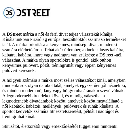
A
DStreet
márka a női és férfi divat teljes választékát kínálja.
Kínálatunkban kizárólag európai beszállítóktól származó termékeket
talál. A márka prioritása a kényelmes, minőségi divat, mindenki
számára elérhető áron. Tehát akár úriember, akinek stílusos kabátra,
kabátra, kabátra, ingre vagy nadrágra van szüksége a DStreet -nél,
választhat. A márka olyan sportolókra is gondol, akik otthon
kényelmes pulóvert, pólót, tréningruhát vagy éppen kényelmes
pulóvert keresnek.
A hölgyek számára a márka most széles választékot kínál, amelyben
mindenki sok olyan darabot talál, amelyek egyszerűen jól néznek ki,
és minden modern nő, lány vagy hölgy ruhatárának részévé válnak.
A legmodernebb trendeket követi, és mindig választhat a
legmodernebb divatdarabok között, amelyek között megtalálható a
női kabátok, kabátok, mellények, pulóverek és ruhák kínálata. A
sportot kedvelők számára fitneszfelszerelést, például nadrágot és
tréningruhát kínál.
Stílusától, életkorától vagy érdeklődésétől függetlenül mindenki