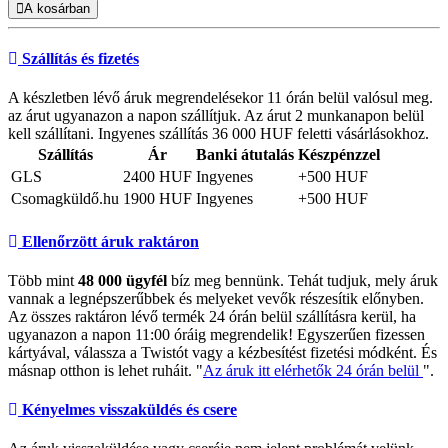
A kosárban
Szállítás és fizetés
A készletben lévő áruk megrendelésekor 11 órán belül valósul meg.
az árut ugyanazon a napon szállítjuk. Az árut 2 munkanapon belül
kell szállítani. Ingyenes szállítás 36 000 HUF feletti vásárlásokhoz.
Szállítás
Ár
Banki átutalás
Készpénzzel
GLS
2400 HUF
Ingyenes
+500 HUF
Csomagküldő.hu
1900 HUF
Ingyenes
+500 HUF
Ellenőrzött áruk raktáron
Több mint
48 000 ügyfél
bíz meg bennünk. Tehát tudjuk, mely áruk
vannak a legnépszerűbbek és melyeket vevők részesítik előnyben.
Az összes raktáron lévő termék 24 órán belül szállításra kerül, ha
ugyanazon a napon 11:00 óráig megrendelik! Egyszerűen fizessen
kártyával, válassza a Twistót vagy a kézbesítést fizetési módként. És
másnap otthon is lehet ruháit. "
Az áruk itt elérhetők 24 órán belül
".
Kényelmes visszaküldés és csere