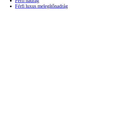
Férfi nadrág
Férfi luxus melegítőnadrág