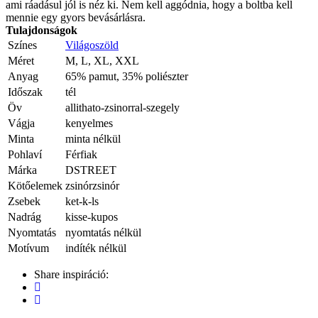
ami ráadásul jól is néz ki. Nem kell aggódnia, hogy a boltba kell
mennie egy gyors bevásárlásra.
Tulajdonságok
Színes
Világoszöld
Méret
M, L, XL, XXL
Anyag
65% pamut, 35% poliészter
Időszak
tél
Öv
allithato-zsinorral-szegely
Vágja
kenyelmes
Minta
minta nélkül
Pohlaví
Férfiak
Márka
DSTREET
Kötőelemek
zsinórzsinór
Zsebek
ket-k-ls
Nadrág
kisse-kupos
Nyomtatás
nyomtatás nélkül
Motívum
indíték nélkül
Share inspiráció: