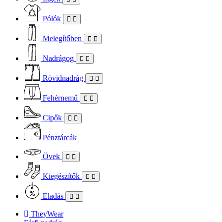
Pólók
Melegítőben
Nadrágog
Rövidnadrág
Fehérnemű
Cipők
Pénztárcák
Övek
Kiegészítők
Eladás
TheyWear