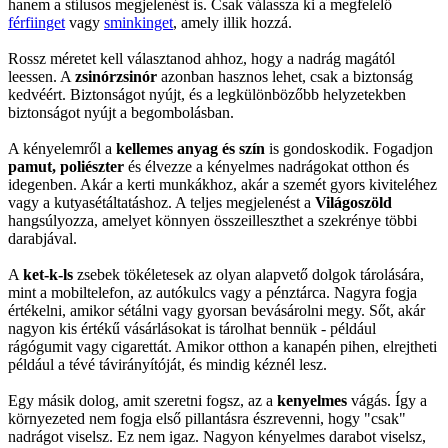
hanem a stílusos megjelenést is. Csak válassza ki a megfelelő
férfiinget
vagy
sminkinget
, amely illik hozzá.
Rossz méretet kell választanod ahhoz, hogy a nadrág magától
leessen. A
zsinórzsinór
azonban hasznos lehet, csak a biztonság
kedvéért. Biztonságot nyújt, és a legkülönbözőbb helyzetekben
biztonságot nyújt a begombolásban.
A kényelemről a
kellemes anyag és szín
is gondoskodik. Fogadjon
pamut, poliészter
és élvezze a kényelmes nadrágokat otthon és
idegenben. Akár a kerti munkákhoz, akár a szemét gyors kiviteléhez
vagy a kutyasétáltatáshoz. A teljes megjelenést a
Világoszöld
hangsúlyozza, amelyet könnyen összeilleszthet a szekrénye többi
darabjával.
A
ket-k-ls
zsebek tökéletesek az olyan alapvető dolgok tárolására,
mint a mobiltelefon, az autókulcs vagy a pénztárca. Nagyra fogja
értékelni, amikor sétálni vagy gyorsan bevásárolni megy. Sőt, akár
nagyon kis értékű vásárlásokat is tárolhat bennük - például
rágógumit vagy cigarettát. Amikor otthon a kanapén pihen, elrejtheti
például a tévé távirányítóját, és mindig kéznél lesz.
Egy másik dolog, amit szeretni fogsz, az a
kenyelmes
vágás. Így a
környezeted nem fogja első pillantásra észrevenni, hogy "csak"
nadrágot viselsz. Ez nem igaz. Nagyon kényelmes darabot viselsz,