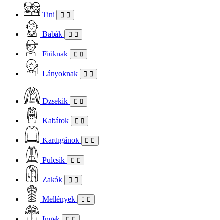
Tini
Babák
Fiúknak
Lányoknak
Dzsekik
Kabátok
Kardigánok
Pulcsik
Zakók
Mellények
Ingek