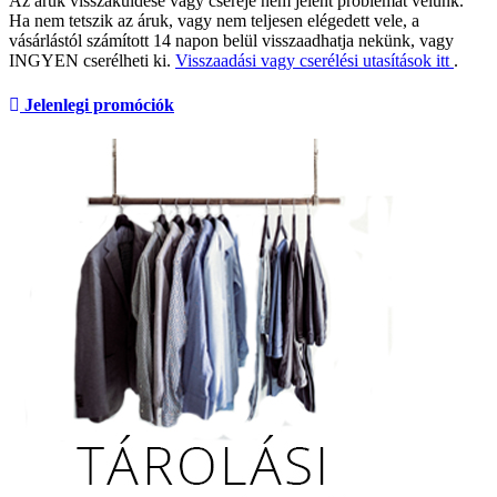
Az áruk visszaküldése vagy cseréje nem jelent problémát velünk.
Ha nem tetszik az áruk, vagy nem teljesen elégedett vele, a
vásárlástól számított 14 napon belül visszaadhatja nekünk, vagy
INGYEN cserélheti ki.
Visszaadási vagy cserélési utasítások itt
.
Jelenlegi promóciók