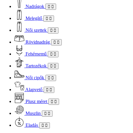
Nadrágok
Melegítő
Női szettek
Rövidnadrág
Fehérnemű
Tartozékok
Női cipők
Alapvető
Plusz méret
Muszlin
Eladás