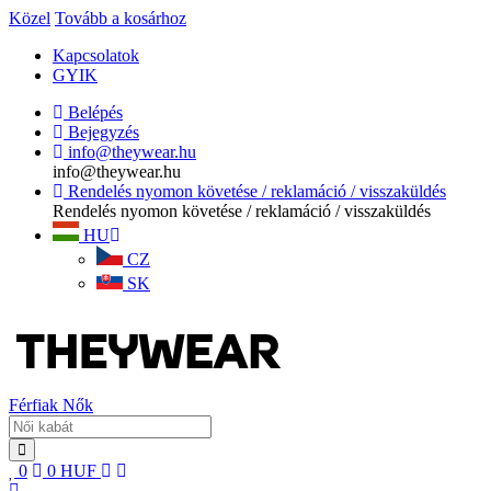
Közel
Tovább a kosárhoz
Kapcsolatok
GYIK
Belépés
Bejegyzés
info@theywear.hu
info@theywear.hu
Rendelés nyomon követése / reklamáció / visszaküldés
Rendelés nyomon követése / reklamáció / visszaküldés
HU
CZ
SK
Férfiak
Nők
0
0
HUF