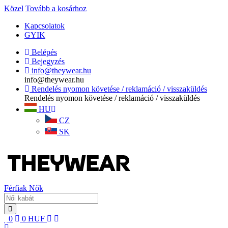
Közel
Tovább a kosárhoz
Kapcsolatok
GYIK
Belépés
Bejegyzés
info@theywear.hu
info@theywear.hu
Rendelés nyomon követése / reklamáció / visszaküldés
Rendelés nyomon követése / reklamáció / visszaküldés
HU
CZ
SK
Férfiak
Nők
0
0
HUF