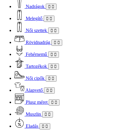
Nadrágok
Melegítő
Női szettek
Rövidnadrág
Fehérnemű
Tartozékok
Női cipők
Alapvető
Plusz méret
Muszlin
Eladás