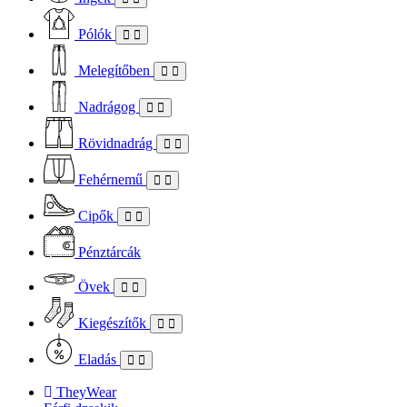
Pólók
Melegítőben
Nadrágog
Rövidnadrág
Fehérnemű
Cipők
Pénztárcák
Övek
Kiegészítők
Eladás
TheyWear