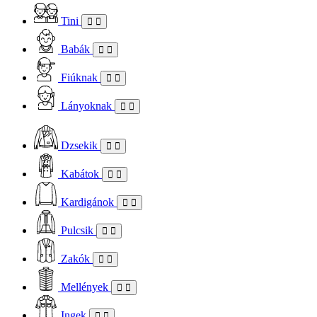
Tini
Babák
Fiúknak
Lányoknak
Dzsekik
Kabátok
Kardigánok
Pulcsik
Zakók
Mellények
Ingek