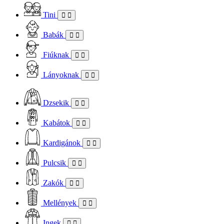
Tini
Babák
Fiúknak
Lányoknak
Dzsekik
Kabátok
Kardigánok
Pulcsik
Zakók
Mellények
Ingek