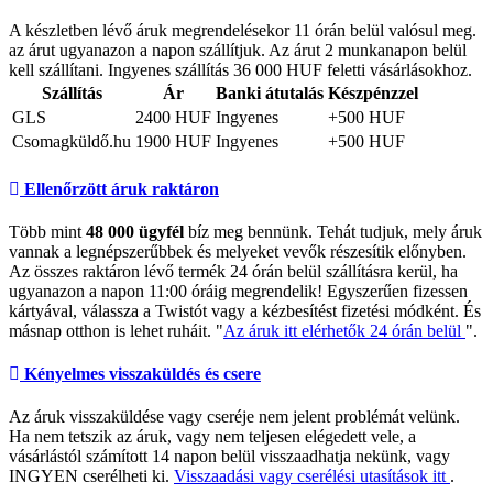
A készletben lévő áruk megrendelésekor 11 órán belül valósul meg.
az árut ugyanazon a napon szállítjuk. Az árut 2 munkanapon belül
kell szállítani. Ingyenes szállítás 36 000 HUF feletti vásárlásokhoz.
Szállítás
Ár
Banki átutalás
Készpénzzel
GLS
2400 HUF
Ingyenes
+500 HUF
Csomagküldő.hu
1900 HUF
Ingyenes
+500 HUF
Ellenőrzött áruk raktáron
Több mint
48 000 ügyfél
bíz meg bennünk. Tehát tudjuk, mely áruk
vannak a legnépszerűbbek és melyeket vevők részesítik előnyben.
Az összes raktáron lévő termék 24 órán belül szállításra kerül, ha
ugyanazon a napon 11:00 óráig megrendelik! Egyszerűen fizessen
kártyával, válassza a Twistót vagy a kézbesítést fizetési módként. És
másnap otthon is lehet ruháit. "
Az áruk itt elérhetők 24 órán belül
".
Kényelmes visszaküldés és csere
Az áruk visszaküldése vagy cseréje nem jelent problémát velünk.
Ha nem tetszik az áruk, vagy nem teljesen elégedett vele, a
vásárlástól számított 14 napon belül visszaadhatja nekünk, vagy
INGYEN cserélheti ki.
Visszaadási vagy cserélési utasítások itt
.