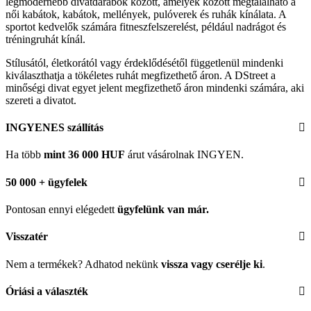
legmodernebb divatdarabok között, amelyek között megtalálható a
női kabátok, kabátok, mellények, pulóverek és ruhák kínálata. A
sportot kedvelők számára fitneszfelszerelést, például nadrágot és
tréningruhát kínál.
Stílusától, életkorától vagy érdeklődésétől függetlenül mindenki
kiválaszthatja a tökéletes ruhát megfizethető áron. A DStreet a
minőségi divat egyet jelent megfizethető áron mindenki számára, aki
szereti a divatot.
INGYENES szállítás
Ha több
mint 36 000 HUF
árut vásárolnak INGYEN.
50 000 + ügyfelek
Pontosan ennyi elégedett
ügyfelünk
van már.
Visszatér
Nem a termékek? Adhatod nekünk
vissza vagy cserélje ki
.
Óriási a választék