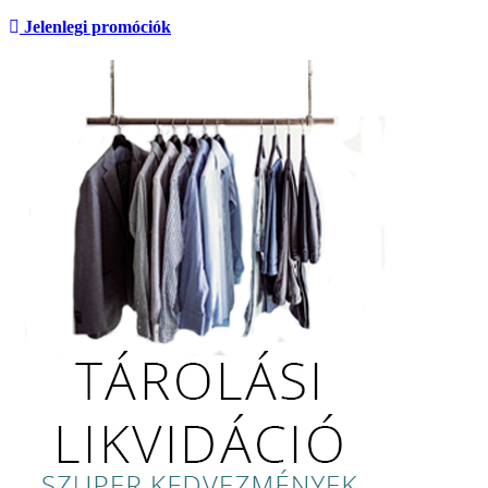
Jelenlegi promóciók