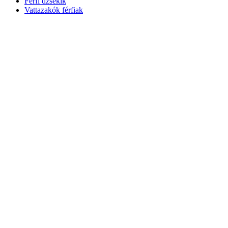
Férfi dzsekik
Vattazakók férfiak