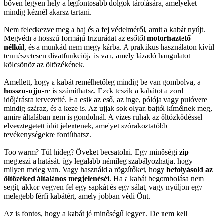
bőven legyen hely a legfontosabb dolgok tárolására, amelyeket
mindig kéznél akarsz tartani.
Nem feledkezve meg a haj és a fej védelméről, amit a kabát nyújt.
Megvédi a hosszú formájú frizurádat az esőtől
motorháztető
nélkül
, és a munkád nem megy kárba. A praktikus használaton kívül
természetesen divatfunkciója is van, amely lázadó hangulatot
kölcsönöz az öltözékének.
Amellett, hogy a kabát remélhetőleg mindig be van gombolva, a
hosszu-ujju
-re is számíthatsz. Ezek teszik a kabátot a zord
időjárásra tervezetté. Ha esik az eső, az inge, pólója vagy pulóvere
mindig száraz, és a keze is. Az ujjak sok olyan bajtól kímélnek meg,
amire általában nem is gondolnál. A vizes ruhák az öltözködéssel
elvesztegetett időt jelentenek, amelyet szórakoztatóbb
tevékenységekre fordíthatsz.
Too warm? Túl hideg? Öveket becsatolni. Egy minőségi
zip
megteszi a hatását, így legalább némileg szabályozhatja, hogy
milyen meleg van. Vagy használd a rögzítőket, hogy
befolyásold az
öltözéked általános megjelenését
. Ha a kabát begombolása nem
segít, akkor vegyen fel egy sapkát és egy sálat, vagy nyúljon egy
melegebb férfi kabátért, amely jobban védi Önt.
Az is fontos, hogy a kabát jó minőségű legyen. De nem kell