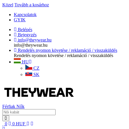
Közel
Tovább a kosárhoz
Kapcsolatok
GYIK
Belépés
Bejegyzés
info@theywear.hu
info@theywear.hu
Rendelés nyomon követése / reklamáció / visszaküldés
Rendelés nyomon követése / reklamáció / visszaküldés
HU
CZ
SK
Férfiak
Nők
0
0
HUF