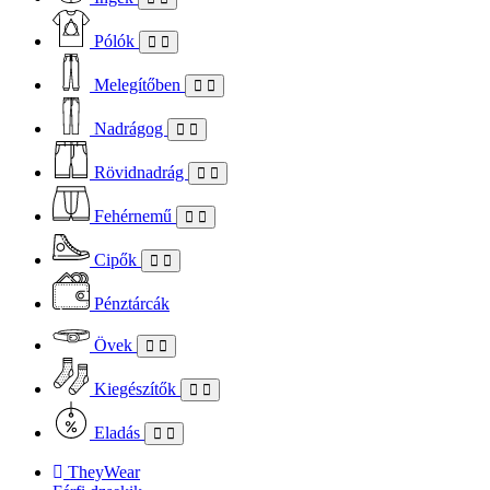
Pólók
Melegítőben
Nadrágog
Rövidnadrág
Fehérnemű
Cipők
Pénztárcák
Övek
Kiegészítők
Eladás
TheyWear