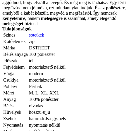
aggódnod, hogy elszáll a levegő. És még meg is fázhatsz. Egy férfi
megfázása nem jó móka, ezt mindannyian tudjuk. És az
poliészter
,
amelyből a kabát készült, megvéd a megfázástól. Így nemcsak
kényelemre
, hanem
melegségre
is számíthat, amely elegendő
melegséget
biztosít
Tulajdonságok
Színes
sotetkek
Kötőelemek
zip
Márka
DSTREET
Bélés anyaga
100-polieszter
Időszak
tél
Fejvédelem
motorháztető nélkül
Vágja
modern
Csuklya
motorháztető nélkül
Pohlaví
Férfiak
Méret
M, L, XL, XXL
Anyag
100% poliészter
Bélés
olvadas
Hüvelyek
hosszu-ujju
Zsebek
harom-k-ls-egy-bels
Nyomtatás
nyomtatás nélkül