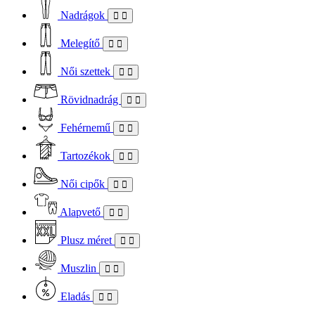
Nadrágok
Melegítő
Női szettek
Rövidnadrág
Fehérnemű
Tartozékok
Női cipők
Alapvető
Plusz méret
Muszlin
Eladás