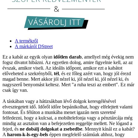
A termékről
A márkáról DStreet
Ez a kabát az egyik olyan
időtlen darab
, amellyel még évekig nem
fogsz divatot hibázni. Az egyetlen dolog, amire figyelnie kell, az az
évszak, amikor viseli. Az ideális időpont, amikor ezt a kabátot
előveheted a szekrényből,
tél
, és ez főleg azért van, hogy jól érezd
magad benne. Mert akkor jól nézel ki, jól nézel ki, jól nézel ki, és
nagyszerű benyomást keltesz. Mert "a ruha teszi az embert". Ez már
csak így van.
A táskában vagy a hátizsákban lévő dolgok keresgélésével
elvesztegetett idő. Időről időre bepánikolhat, hogy elfelejtett valami
fontosat. És félúton a munkába menet igazán nem szeretné
felfedezni, hogy a kulcsai, a mobiltelefonja vagy a pénztárcája még
mindig az asztalon van a befejezetlen reggelije mellett. Ne lógasd a
fejed, és
ne dobálj dolgokat a zsebedbe
. Mennyit kínál ez a kabát?
A
harom-k-ls-egy-bels
éppen megfelelő számúak ahhoz, hogy