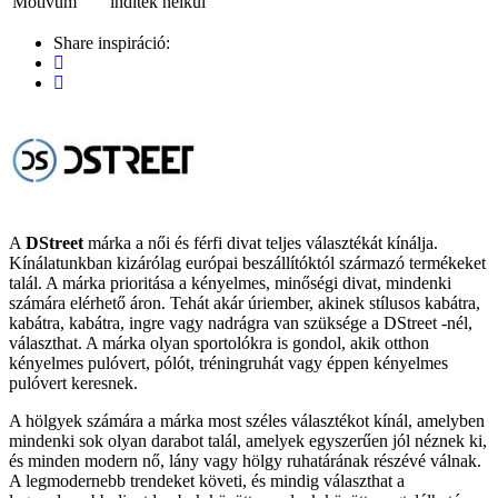
Motívum
indíték nélkül
Share inspiráció:
A
DStreet
márka a női és férfi divat teljes választékát kínálja.
Kínálatunkban kizárólag európai beszállítóktól származó termékeket
talál. A márka prioritása a kényelmes, minőségi divat, mindenki
számára elérhető áron. Tehát akár úriember, akinek stílusos kabátra,
kabátra, kabátra, ingre vagy nadrágra van szüksége a DStreet -nél,
választhat. A márka olyan sportolókra is gondol, akik otthon
kényelmes pulóvert, pólót, tréningruhát vagy éppen kényelmes
pulóvert keresnek.
A hölgyek számára a márka most széles választékot kínál, amelyben
mindenki sok olyan darabot talál, amelyek egyszerűen jól néznek ki,
és minden modern nő, lány vagy hölgy ruhatárának részévé válnak.
A legmodernebb trendeket követi, és mindig választhat a