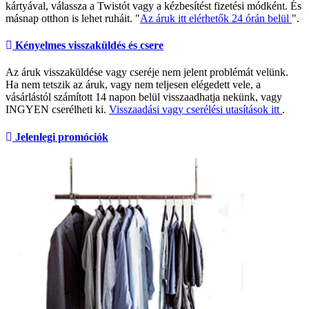
kártyával, válassza a Twistót vagy a kézbesítést fizetési módként. És
másnap otthon is lehet ruháit. "
Az áruk itt elérhetők 24 órán belül
".
Kényelmes visszaküldés és csere
Az áruk visszaküldése vagy cseréje nem jelent problémát velünk.
Ha nem tetszik az áruk, vagy nem teljesen elégedett vele, a
vásárlástól számított 14 napon belül visszaadhatja nekünk, vagy
INGYEN cserélheti ki.
Visszaadási vagy cserélési utasítások itt
.
Jelenlegi promóciók