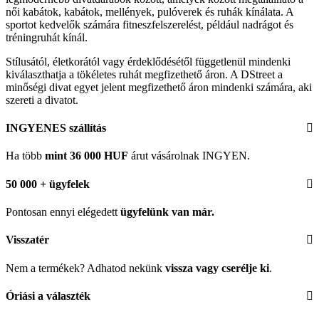
női kabátok, kabátok, mellények, pulóverek és ruhák kínálata. A
sportot kedvelők számára fitneszfelszerelést, például nadrágot és
tréningruhát kínál.
Stílusától, életkorától vagy érdeklődésétől függetlenül mindenki
kiválaszthatja a tökéletes ruhát megfizethető áron. A DStreet a
minőségi divat egyet jelent megfizethető áron mindenki számára, aki
szereti a divatot.
INGYENES szállítás
Ha több
mint 36 000 HUF
árut vásárolnak INGYEN.
50 000 + ügyfelek
Pontosan ennyi elégedett
ügyfelünk
van már.
Visszatér
Nem a termékek? Adhatod nekünk
vissza vagy cserélje ki
.
Óriási a választék