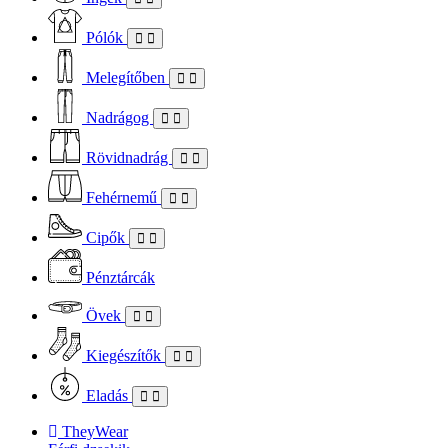
Pólók
Melegítőben
Nadrágog
Rövidnadrág
Fehérnemű
Cipők
Pénztárcák
Övek
Kiegészítők
Eladás
TheyWear