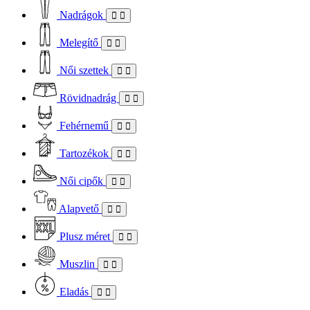
Nadrágok
Melegítő
Női szettek
Rövidnadrág
Fehérnemű
Tartozékok
Női cipők
Alapvető
Plusz méret
Muszlin
Eladás