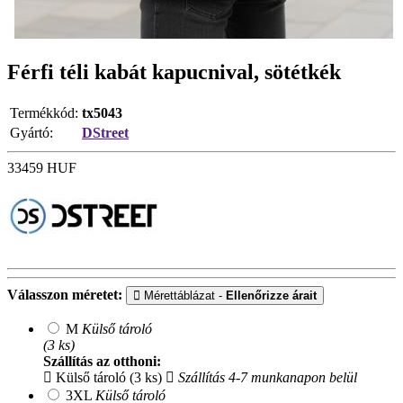
Férfi téli kabát kapucnival, sötétkék
Termékkód:
tx5043
Gyártó:
DStreet
33459
HUF
Válasszon méretet:
Mérettáblázat -
Ellenőrizze árait
M
Külső tároló
(3 ks)
Szállítás az otthoni:
Külső tároló (3 ks)
Szállítás 4-7 munkanapon belül
3XL
Külső tároló