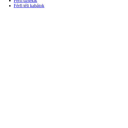
Férfi dzsekik
Férfi téli kabátok