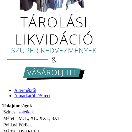
A termékről
A márkáról DStreet
Tulajdonságok
Színes
sotetkek
Méret
M, L, XL, XXL, 3XL
Pohlaví
Férfiak
Márka
DSTREET