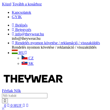
Közel
Tovább a kosárhoz
Kapcsolatok
GYIK
Belépés
Bejegyzés
info@theywear.hu
info@theywear.hu
Rendelés nyomon követése / reklamáció / visszaküldés
Rendelés nyomon követése / reklamáció / visszaküldés
HU
CZ
SK
Férfiak
Nők
0
0
HUF