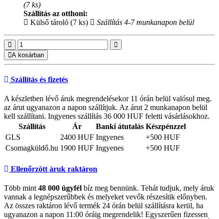
(7 ks)
Szállítás az otthoni:
Külső tároló (7 ks)
Szállítás 4-7 munkanapon belül
A kosárban
Szállítás és fizetés
A készletben lévő áruk megrendelésekor 11 órán belül valósul meg.
az árut ugyanazon a napon szállítjuk. Az árut 2 munkanapon belül
kell szállítani. Ingyenes szállítás 36 000 HUF feletti vásárlásokhoz.
Szállítás
Ár
Banki átutalás
Készpénzzel
GLS
2400 HUF
Ingyenes
+500 HUF
Csomagküldő.hu
1900 HUF
Ingyenes
+500 HUF
Ellenőrzött áruk raktáron
Több mint
48 000 ügyfél
bíz meg bennünk. Tehát tudjuk, mely áruk
vannak a legnépszerűbbek és melyeket vevők részesítik előnyben.
Az összes raktáron lévő termék 24 órán belül szállításra kerül, ha
ugyanazon a napon 11:00 óráig megrendelik! Egyszerűen fizessen