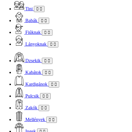
Tini
Babák
Fiúknak
Lányoknak
Dzsekik
Kabátok
Kardigánok
Pulcsik
Zakók
Mellények
Ingek