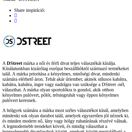
Share inspiráció:
A
DStreet
márka a női és férfi divat teljes választékát kínálja.
Kínálatunkban kizárólag európai beszállítóktól származó termékeket
talál. A márka prioritása a kényelmes, minőségi divat, mindenki
számára elérhető áron. Tehát akár úriember, akinek stílusos kabátra,
kabátra, kabátra, ingre vagy nadrágra van szüksége a DStreet -nél,
választhat. A márka olyan sportolókra is gondol, akik otthon
kényelmes pulóvert, pólót, tréningruhát vagy éppen kényelmes
pulóvert keresnek.
A hölgyek számára a márka most széles választékot kínál, amelyben
mindenki sok olyan darabot talál, amelyek egyszerűen jól néznek ki,
és minden modern nő, lány vagy hölgy ruhatárának részévé válnak.
A legmodernebb trendeket követi, és mindig választhat a
legmodernebb divatdarabok között, amelyek között megtalálható a