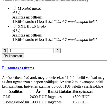
M
Külső tároló
(4 ks)
Szállítás az otthoni:
Külső tároló (4 ks)
Szállítás 4-7 munkanapon belül
XXL
Külső tároló
(6 ks)
Szállítás az otthoni:
Külső tároló (6 ks)
Szállítás 4-7 munkanapon belül
A kosárban
Szállítás és fizetés
A készletben lévő áruk megrendelésekor 11 órán belül valósul meg.
az árut ugyanazon a napon szállítjuk. Az árut 2 munkanapon belül
kell szállítani. Ingyenes szállítás 36 000 HUF feletti vásárlásokhoz.
Szállítás
Ár
Banki átutalás
Készpénzzel
GLS
2400 HUF
Ingyenes
+500 HUF
Csomagküldő.hu
1900 HUF
Ingyenes
+500 HUF