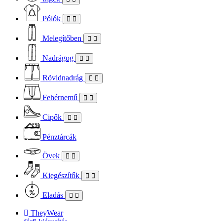
Pólók
Melegítőben
Nadrágog
Rövidnadrág
Fehérnemű
Cipők
Pénztárcák
Övek
Kiegészítők
Eladás
TheyWear