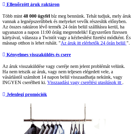
Ellenőrzött áruk raktáron
Több mint
48 000 ügyfél
bíz meg bennünk. Tehát tudjuk, mely áruk
vannak a legnépszerűbbek és melyeket vevők részesítik előnyben.
Az összes raktáron lévő termék 24 órán belül szállításra kerül, ha
ugyanazon a napon 11:00 óráig megrendelik! Egyszerűen fizessen
kártyával, válassza a Twistót vagy a kézbesítést fizetési módként. És
másnap otthon is lehet ruháit. "
Az áruk itt elérhetők 24 órán belül
".
Kényelmes visszaküldés és csere
Az áruk visszaküldése vagy cseréje nem jelent problémát velünk.
Ha nem tetszik az áruk, vagy nem teljesen elégedett vele, a
vásárlástól számított 14 napon belül visszaadhatja nekünk, vagy
INGYEN cserélheti ki.
Visszaadási vagy cserélési utasítások itt
.
Jelenlegi promóciók