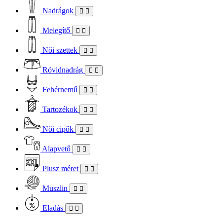
Nadrágok
Melegítő
Női szettek
Rövidnadrág
Fehérnemű
Tartozékok
Női cipők
Alapvető
Plusz méret
Muszlin
Eladás