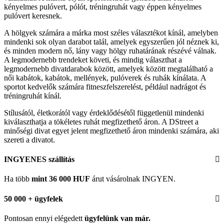
kényelmes pulóvert, pólót, tréningruhát vagy éppen kényelmes
pulóvert keresnek.
A hölgyek számára a márka most széles választékot kínál, amelyben
mindenki sok olyan darabot talál, amelyek egyszerűen jól néznek ki,
és minden modern nő, lány vagy hölgy ruhatárának részévé válnak.
A legmodernebb trendeket követi, és mindig választhat a
legmodernebb divatdarabok között, amelyek között megtalálható a
női kabátok, kabátok, mellények, pulóverek és ruhák kínálata. A
sportot kedvelők számára fitneszfelszerelést, például nadrágot és
tréningruhát kínál.
Stílusától, életkorától vagy érdeklődésétől függetlenül mindenki
kiválaszthatja a tökéletes ruhát megfizethető áron. A DStreet a
minőségi divat egyet jelent megfizethető áron mindenki számára, aki
szereti a divatot.
INGYENES szállítás
Ha több
mint 36 000 HUF
árut vásárolnak INGYEN.
50 000 + ügyfelek
Pontosan ennyi elégedett
ügyfelünk
van már.