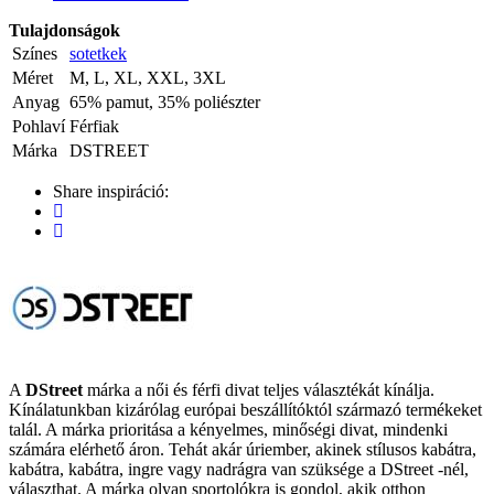
Tulajdonságok
Színes
sotetkek
Méret
M, L, XL, XXL, 3XL
Anyag
65% pamut, 35% poliészter
Pohlaví
Férfiak
Márka
DSTREET
Share inspiráció:
A
DStreet
márka a női és férfi divat teljes választékát kínálja.
Kínálatunkban kizárólag európai beszállítóktól származó termékeket
talál. A márka prioritása a kényelmes, minőségi divat, mindenki
számára elérhető áron. Tehát akár úriember, akinek stílusos kabátra,
kabátra, kabátra, ingre vagy nadrágra van szüksége a DStreet -nél,
választhat. A márka olyan sportolókra is gondol, akik otthon