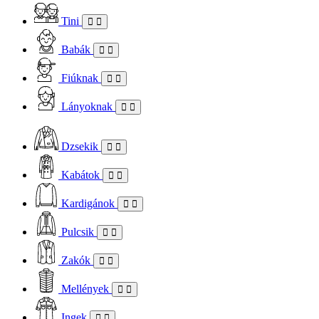
Tini
Babák
Fiúknak
Lányoknak
Dzsekik
Kabátok
Kardigánok
Pulcsik
Zakók
Mellények
Ingek