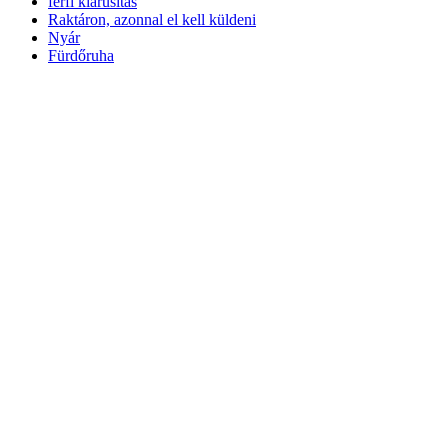
férfi kiárusítás
Raktáron, azonnal el kell küldeni
Nyár
Fürdőruha