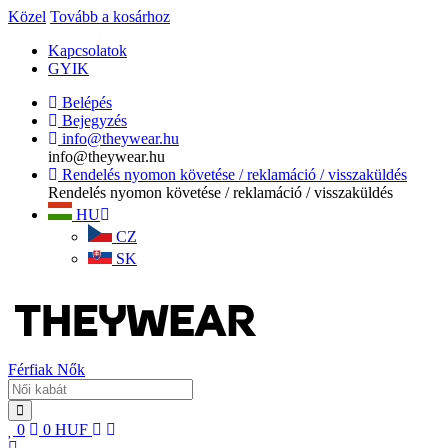
Közel
Tovább a kosárhoz
Kapcsolatok
GYIK
Belépés
Bejegyzés
info@theywear.hu
info@theywear.hu
Rendelés nyomon követése / reklamáció / visszaküldés
Rendelés nyomon követése / reklamáció / visszaküldés
HU
CZ
SK
Férfiak
Nők
0
0
HUF