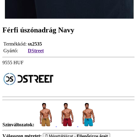
Férfi úszónadrág Navy
Termékkód:
sx2535
Gyártó:
DStreet
9555
HUF
Színváltozatok:
Válasszon méretet:
Mérettáblázat -
Ellenőrizze árait