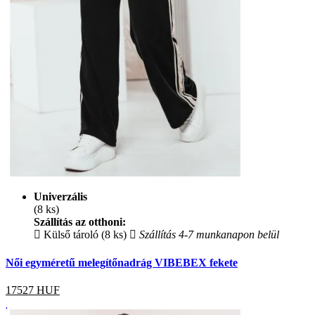
Univerzális
(8 ks)
Szállítás az otthoni:
Külső tároló (8 ks)
Szállítás 4-7 munkanapon belül
Női egyméretű melegítőnadrág VIBEBEX fekete
17527
HUF