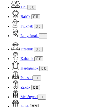
Tini
Babák
Fiúknak
Lányoknak
Dzsekik
Kabátok
Kardigánok
Pulcsik
Zakók
Mellények
Ingek