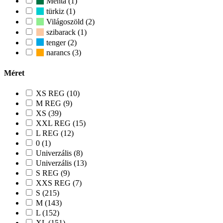
Menta (1)
türkiz (1)
Világoszöld (2)
szibarack (1)
tenger (2)
narancs (3)
Méret
XS REG (10)
M REG (9)
XS (39)
XXL REG (15)
L REG (12)
0 (1)
Univerzális (8)
Univerzális (13)
S REG (9)
XXS REG (7)
S (215)
M (143)
L (152)
XL (151)