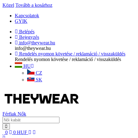
Közel
Tovább a kosárhoz
Kapcsolatok
GYIK
Belépés
Bejegyzés
info@theywear.hu
info@theywear.hu
Rendelés nyomon követése / reklamáció / visszaküldés
Rendelés nyomon követése / reklamáció / visszaküldés
HU
CZ
SK
Férfiak
Nők
0
0
HUF