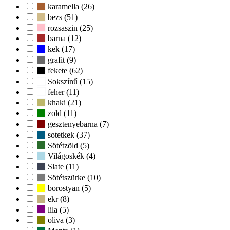
karamella (26)
bezs (51)
rozsaszin (25)
barna (12)
kek (17)
grafit (9)
fekete (62)
Sokszínű (15)
feher (11)
khaki (21)
zold (11)
gesztenyebarna (7)
sotetkek (37)
Sötétzöld (5)
Világoskék (4)
Slate (11)
Sötétszürke (10)
borostyan (5)
ekr (8)
lila (5)
oliva (3)