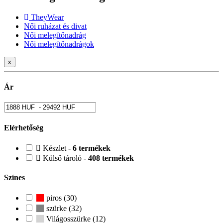
TheyWear
Női ruházat és divat
Női melegítőnadrág
Női melegítőnadrágok
x
Ár
Elérhetőség
Készlet -
6 termékek
Külső tároló -
408 termékek
Színes
piros (30)
szürke (32)
Világosszürke (12)