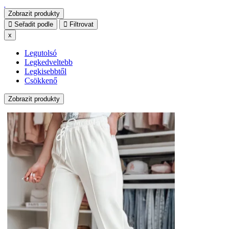
Zobrazit produkty
Seřadit podle
Filtrovat
x
Legutolsó
Legkedveltebb
Legkisebbtől
Csökkenő
Zobrazit produkty