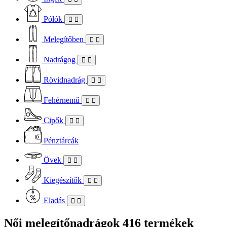
Pólók
Melegítőben
Nadrágog
Rövidnadrág
Fehérnemű
Cipők
Pénztárcák
Övek
Kiegészítők
Eladás
Női melegítőnadrágok
416 termékek