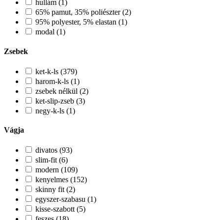
hullám (1)
65% pamut, 35% poliészter (2)
95% polyester, 5% elastan (1)
modal (1)
Zsebek
ket-k-ls (379)
harom-k-ls (1)
zsebek nélkül (2)
ket-slip-zseb (3)
negy-k-ls (1)
Vágja
divatos (93)
slim-fit (6)
modern (109)
kenyelmes (152)
skinny fit (2)
egyszer-szabasu (1)
kisse-szabott (5)
feszes (18)