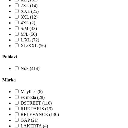
2XL (14)
XXL (25)
3XL (12)
4XL (2)
S/M (33)
M/L (56)
L/XL (72)
XL/XXL (56)
Pohlaví
Nők (414)
Márka
Mayflies (6)
ex moda (28)
DSTREET (110)
RUE PARIS (19)
RELEVANCE (136)
GAP (21)
LAKERTA (4)