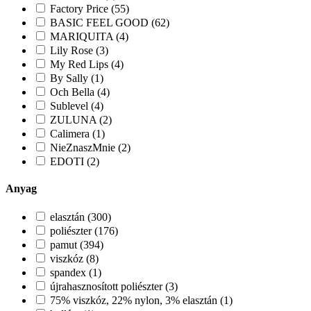
Factory Price (55)
BASIC FEEL GOOD (62)
MARIQUITA (4)
Lily Rose (3)
My Red Lips (4)
By Sally (1)
Och Bella (4)
Sublevel (4)
ZULUNA (2)
Calimera (1)
NieZnaszMnie (2)
EDOTI (2)
Anyag
elasztán (300)
poliészter (176)
pamut (394)
viszkóz (8)
spandex (1)
újrahasznosított poliészter (3)
75% viszkóz, 22% nylon, 3% elasztán (1)