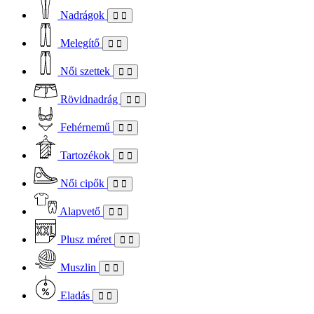
Nadrágok
Melegítő
Női szettek
Rövidnadrág
Fehérnemű
Tartozékok
Női cipők
Alapvető
Plusz méret
Muszlin
Eladás