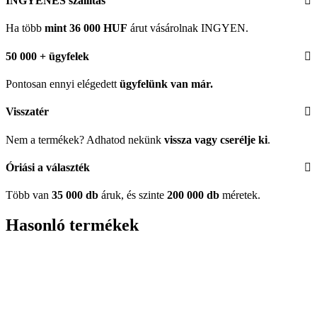
INGYENES szállítás
Ha több
mint 36 000 HUF
árut vásárolnak INGYEN.
50 000 + ügyfelek
Pontosan ennyi elégedett
ügyfelünk
van már.
Visszatér
Nem a termékek? Adhatod nekünk
vissza vagy cserélje ki
.
Óriási a választék
Több van
35 000 db
áruk, és szinte
200 000 db
méretek.
Hasonló termékek