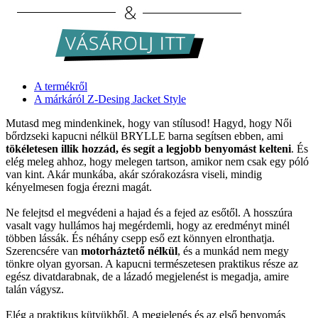
A termékről
A márkáról Z-Desing Jacket Style
Mutasd meg mindenkinek, hogy van stílusod! Hagyd, hogy Női
bőrdzseki kapucni nélkül BRYLLE barna segítsen ebben, ami
tökéletesen illik hozzád, és segít a legjobb benyomást kelteni
. És
elég meleg ahhoz, hogy melegen tartson, amikor nem csak egy póló
van kint. Akár munkába, akár szórakozásra viseli, mindig
kényelmesen fogja érezni magát.
Ne felejtsd el megvédeni a hajad és a fejed az esőtől. A hosszúra
vasalt vagy hullámos haj megérdemli, hogy az eredményt minél
többen lássák. És néhány csepp eső ezt könnyen elronthatja.
Szerencsére van
motorháztető nélkül
, és a munkád nem megy
tönkre olyan gyorsan. A kapucni természetesen praktikus része az
egész divatdarabnak, de a lázadó megjelenést is megadja, amire
talán vágysz.
Elég a praktikus kütyükből. A megjelenés és az első benyomás