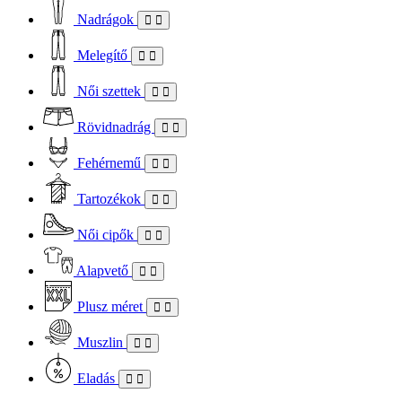
Nadrágok
Melegítő
Női szettek
Rövidnadrág
Fehérnemű
Tartozékok
Női cipők
Alapvető
Plusz méret
Muszlin
Eladás