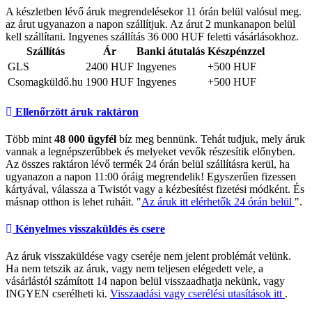
A készletben lévő áruk megrendelésekor 11 órán belül valósul meg.
az árut ugyanazon a napon szállítjuk. Az árut 2 munkanapon belül
kell szállítani. Ingyenes szállítás 36 000 HUF feletti vásárlásokhoz.
Szállítás
Ár
Banki átutalás
Készpénzzel
GLS
2400 HUF
Ingyenes
+500 HUF
Csomagküldő.hu
1900 HUF
Ingyenes
+500 HUF
Ellenőrzött áruk raktáron
Több mint
48 000 ügyfél
bíz meg bennünk. Tehát tudjuk, mely áruk
vannak a legnépszerűbbek és melyeket vevők részesítik előnyben.
Az összes raktáron lévő termék 24 órán belül szállításra kerül, ha
ugyanazon a napon 11:00 óráig megrendelik! Egyszerűen fizessen
kártyával, válassza a Twistót vagy a kézbesítést fizetési módként. És
másnap otthon is lehet ruháit. "
Az áruk itt elérhetők 24 órán belül
".
Kényelmes visszaküldés és csere
Az áruk visszaküldése vagy cseréje nem jelent problémát velünk.
Ha nem tetszik az áruk, vagy nem teljesen elégedett vele, a
vásárlástól számított 14 napon belül visszaadhatja nekünk, vagy
INGYEN cserélheti ki.
Visszaadási vagy cserélési utasítások itt
.