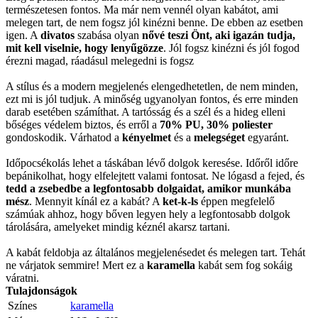
természetesen fontos. Ma már nem vennél olyan kabátot, ami
melegen tart, de nem fogsz jól kinézni benne. De ebben az esetben
igen. A
divatos
szabása olyan
nővé teszi Önt, aki igazán tudja,
mit kell viselnie, hogy lenyűgözze
. Jól fogsz kinézni és jól fogod
érezni magad, ráadásul melegedni is fogsz
A stílus és a modern megjelenés elengedhetetlen, de nem minden,
ezt mi is jól tudjuk. A minőség ugyanolyan fontos, és erre minden
darab esetében számíthat. A tartósság és a szél és a hideg elleni
bőséges védelem biztos, és erről a
70% PU, 30% poliester
gondoskodik. Várhatod a
kényelmet
és a
melegséget
egyaránt.
Időpocsékolás lehet a táskában lévő dolgok keresése. Időről időre
bepánikolhat, hogy elfelejtett valami fontosat. Ne lógasd a fejed, és
tedd a zsebedbe a legfontosabb dolgaidat, amikor munkába
mész
. Mennyit kínál ez a kabát? A
ket-k-ls
éppen megfelelő
számúak ahhoz, hogy bőven legyen hely a legfontosabb dolgok
tárolására, amelyeket mindig kéznél akarsz tartani.
A kabát feldobja az általános megjelenésedet és melegen tart. Tehát
ne várjatok semmire! Mert ez a
karamella
kabát sem fog sokáig
váratni.
Tulajdonságok
Színes
karamella