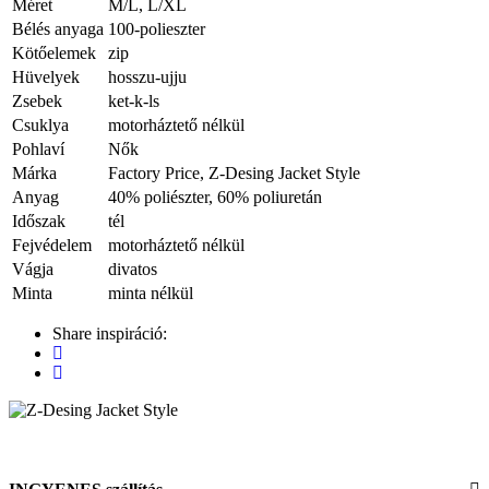
Méret
M/L, L/XL
Bélés anyaga
100-polieszter
Kötőelemek
zip
Hüvelyek
hosszu-ujju
Zsebek
ket-k-ls
Csuklya
motorháztető nélkül
Pohlaví
Nők
Márka
Factory Price, Z-Desing Jacket Style
Anyag
40% poliészter, 60% poliuretán
Időszak
tél
Fejvédelem
motorháztető nélkül
Vágja
divatos
Minta
minta nélkül
Share inspiráció: