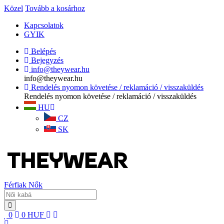
Közel
Tovább a kosárhoz
Kapcsolatok
GYIK
Belépés
Bejegyzés
info@theywear.hu
info@theywear.hu
Rendelés nyomon követése / reklamáció / visszaküldés
Rendelés nyomon követése / reklamáció / visszaküldés
HU
CZ
SK
Férfiak
Nők
0
0
HUF