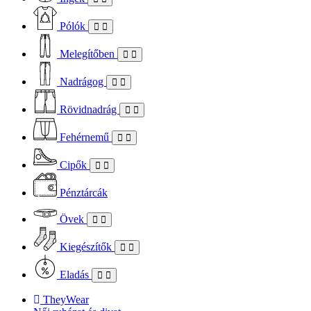
Pólók
Melegítőben
Nadrágog
Rövidnadrág
Fehérnemű
Cipők
Pénztárcák
Övek
Kiegészítők
Eladás
TheyWear