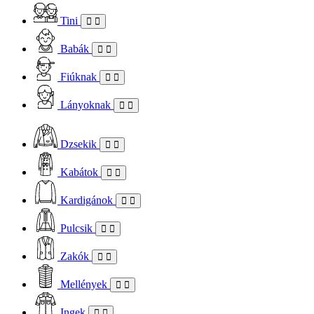
Tini
Babák
Fiúknak
Lányoknak
Dzsekik
Kabátok
Kardigánok
Pulcsik
Zakók
Mellények
Ingek