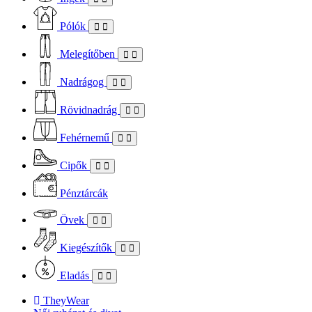
Pólók
Melegítőben
Nadrágog
Rövidnadrág
Fehérnemű
Cipők
Pénztárcák
Övek
Kiegészítők
Eladás
TheyWear