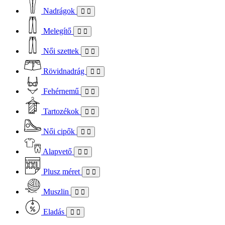
Nadrágok
Melegítő
Női szettek
Rövidnadrág
Fehérnemű
Tartozékok
Női cipők
Alapvető
Plusz méret
Muszlin
Eladás