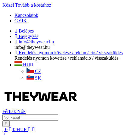
Közel
Tovább a kosárhoz
Kapcsolatok
GYIK
Belépés
Bejegyzés
info@theywear.hu
info@theywear.hu
Rendelés nyomon követése / reklamáció / visszaküldés
Rendelés nyomon követése / reklamáció / visszaküldés
HU
CZ
SK
Férfiak
Nők
0
0
HUF