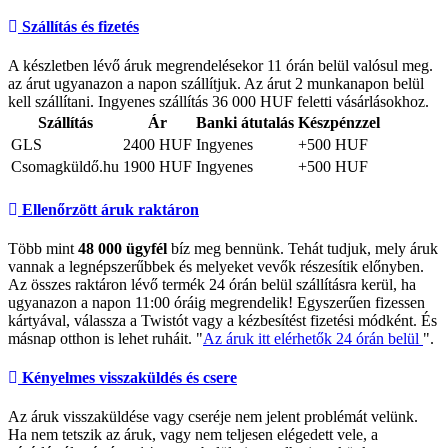
Szállítás és fizetés
A készletben lévő áruk megrendelésekor 11 órán belül valósul meg.
az árut ugyanazon a napon szállítjuk. Az árut 2 munkanapon belül
kell szállítani. Ingyenes szállítás 36 000 HUF feletti vásárlásokhoz.
Szállítás
Ár
Banki átutalás
Készpénzzel
GLS
2400 HUF
Ingyenes
+500 HUF
Csomagküldő.hu
1900 HUF
Ingyenes
+500 HUF
Ellenőrzött áruk raktáron
Több mint
48 000 ügyfél
bíz meg bennünk. Tehát tudjuk, mely áruk
vannak a legnépszerűbbek és melyeket vevők részesítik előnyben.
Az összes raktáron lévő termék 24 órán belül szállításra kerül, ha
ugyanazon a napon 11:00 óráig megrendelik! Egyszerűen fizessen
kártyával, válassza a Twistót vagy a kézbesítést fizetési módként. És
másnap otthon is lehet ruháit. "
Az áruk itt elérhetők 24 órán belül
".
Kényelmes visszaküldés és csere
Az áruk visszaküldése vagy cseréje nem jelent problémát velünk.
Ha nem tetszik az áruk, vagy nem teljesen elégedett vele, a