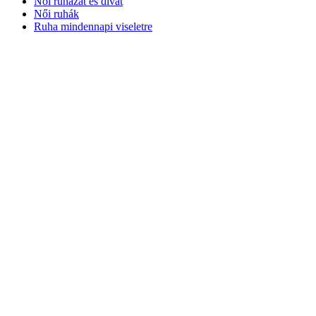
Női ruházat és divat
Női ruhák
Ruha mindennapi viseletre