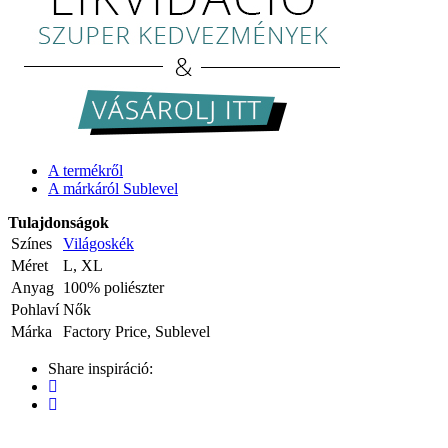
A termékről
A márkáról Sublevel
Tulajdonságok
Színes
Világoskék
Méret
L, XL
Anyag
100% poliészter
Pohlaví
Nők
Márka
Factory Price, Sublevel
Share inspiráció: