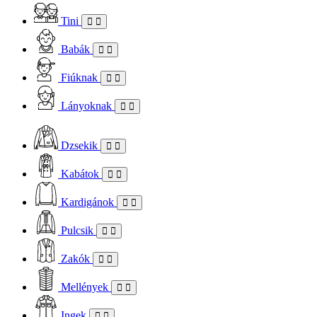
Tini
Babák
Fiúknak
Lányoknak
Dzsekik
Kabátok
Kardigánok
Pulcsik
Zakók
Mellények
Ingek