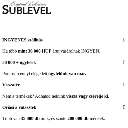
INGYENES szállítás
Ha több
mint 36 000 HUF
árut vásárolnak INGYEN.
50 000 + ügyfelek
Pontosan ennyi elégedett
ügyfelünk
van már.
Visszatér
Nem a termékek? Adhatod nekünk
vissza vagy cserélje ki
.
Óriási a választék
Több van
35 000 db
áruk, és szinte
200 000 db
méretek.