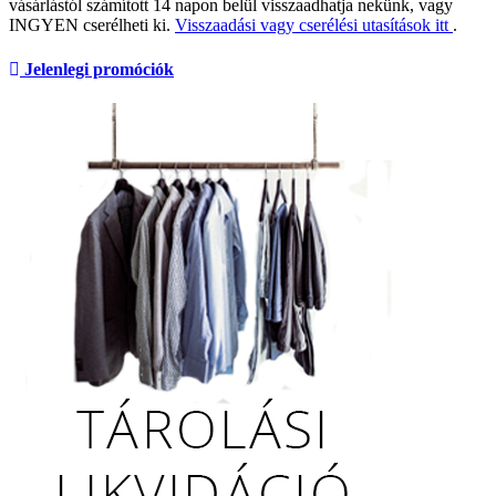
vásárlástól számított 14 napon belül visszaadhatja nekünk, vagy
INGYEN cserélheti ki.
Visszaadási vagy cserélési utasítások itt
.
Jelenlegi promóciók