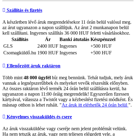
Szállítás és fizetés
A készletben lévő áruk megrendelésekor 11 órán belül valósul meg.
az árut ugyanazon a napon szállítjuk. Az árut 2 munkanapon belül
kell szállítani. Ingyenes szállítás 36 000 HUF feletti vásárlásokhoz.
Szállítás
Ár
Banki átutalás
Készpénzzel
GLS
2400 HUF
Ingyenes
+500 HUF
Csomagküldő.hu
1900 HUF
Ingyenes
+500 HUF
Ellenőrzött áruk raktáron
Több mint
48 000 ügyfél
bíz meg bennünk. Tehát tudjuk, mely áruk
vannak a legnépszerűbbek és melyeket vevők részesítik előnyben.
Az összes raktáron lévő termék 24 órán belül szállításra kerül, ha
ugyanazon a napon 11:00 óráig megrendelik! Egyszerűen fizessen
kártyával, válassza a Twistót vagy a kézbesítést fizetési módként. És
másnap otthon is lehet ruháit. "
Az áruk itt elérhetők 24 órán belül
".
Kényelmes visszaküldés és csere
Az áruk visszaküldése vagy cseréje nem jelent problémát velünk.
Ha nem tetszik az áruk, vagy nem teljesen elégedett vele, a