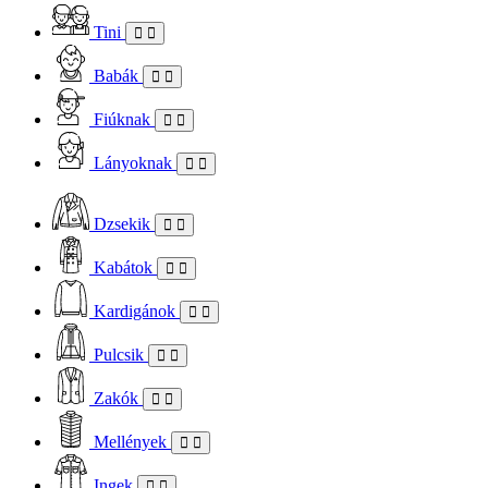
Tini
Babák
Fiúknak
Lányoknak
Dzsekik
Kabátok
Kardigánok
Pulcsik
Zakók
Mellények
Ingek