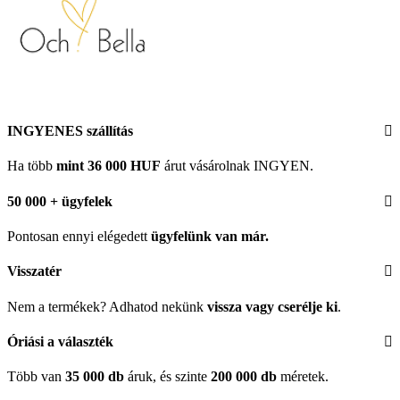
INGYENES szállítás
Ha több
mint 36 000 HUF
árut vásárolnak INGYEN.
50 000 + ügyfelek
Pontosan ennyi elégedett
ügyfelünk
van már.
Visszatér
Nem a termékek? Adhatod nekünk
vissza vagy cserélje ki
.
Óriási a választék
Több van
35 000 db
áruk, és szinte
200 000 db
méretek.