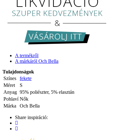
A termékről
A márkáról Och Bella
Tulajdonságok
Színes
fekete
Méret
S
Anyag
95% poliészter, 5% elasztán
Pohlaví
Nők
Márka
Och Bella
Share inspiráció: