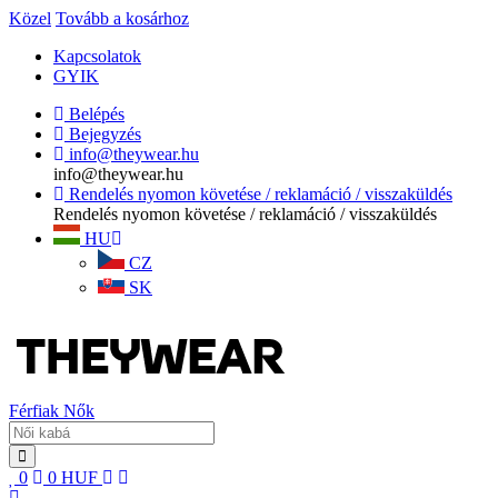
Közel
Tovább a kosárhoz
Kapcsolatok
GYIK
Belépés
Bejegyzés
info@theywear.hu
info@theywear.hu
Rendelés nyomon követése / reklamáció / visszaküldés
Rendelés nyomon követése / reklamáció / visszaküldés
HU
CZ
SK
Férfiak
Nők
0
0
HUF