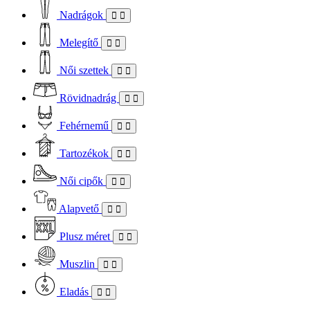
Nadrágok
Melegítő
Női szettek
Rövidnadrág
Fehérnemű
Tartozékok
Női cipők
Alapvető
Plusz méret
Muszlin
Eladás