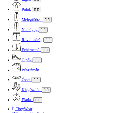
Pólók
Melegítőben
Nadrágog
Rövidnadrág
Fehérnemű
Cipők
Pénztárcák
Övek
Kiegészítők
Eladás
TheyWear