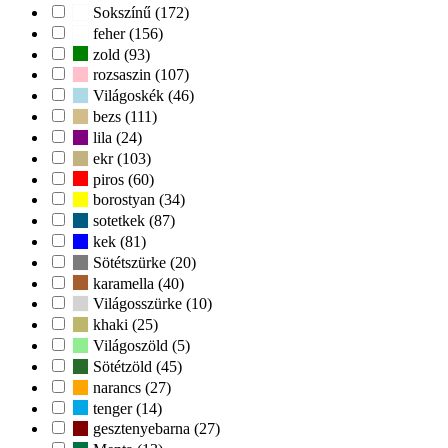
Sokszínű (172)
feher (156)
zold (93)
rozsaszin (107)
Világoskék (46)
bezs (111)
lila (24)
ekr (103)
piros (60)
borostyan (34)
sotetkek (87)
kek (81)
Sötétszürke (20)
karamella (40)
Világosszürke (10)
khaki (25)
Világoszöld (5)
Sötétzöld (45)
narancs (27)
tenger (14)
gesztenyebarna (27)