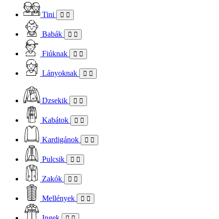
Tini
Babák
Fiúknak
Lányoknak
Dzsekik
Kabátok
Kardigánok
Pulcsik
Zakók
Mellények
Ingek