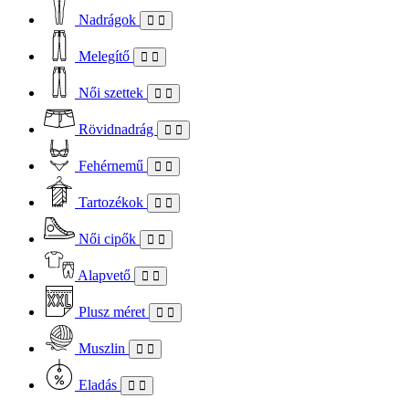
Nadrágok
Melegítő
Női szettek
Rövidnadrág
Fehérnemű
Tartozékok
Női cipők
Alapvető
Plusz méret
Muszlin
Eladás