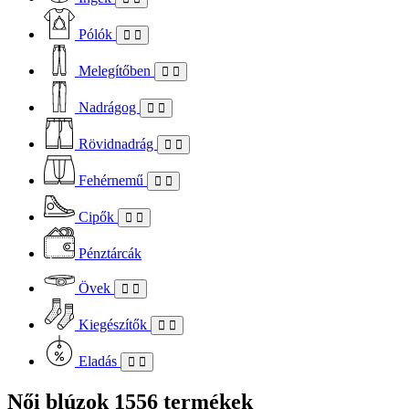
Pólók
Melegítőben
Nadrágog
Rövidnadrág
Fehérnemű
Cipők
Pénztárcák
Övek
Kiegészítők
Eladás
Női blúzok
1556 termékek