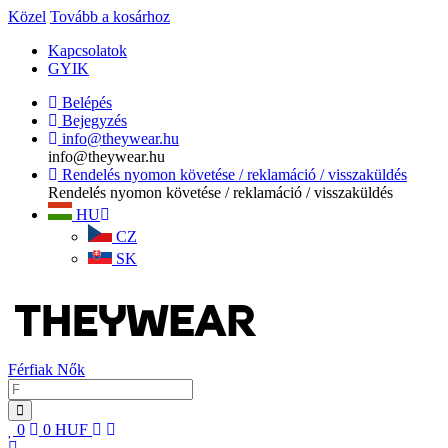
Közel
Tovább a kosárhoz
Kapcsolatok
GYIK
Belépés
Bejegyzés
info@theywear.hu
info@theywear.hu
Rendelés nyomon követése / reklamáció / visszaküldés
Rendelés nyomon követése / reklamáció / visszaküldés
HU
CZ
SK
Férfiak
Nők
0
0
HUF