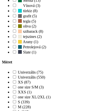
Menta (13)
Vínová (3)
türkiz (8)
grafit (5)
tegla (5)
oliva (2)
szibarack (8)
tejszines (2)
Arany (1)
Petrolejová (2)
Slate (1)
Méret
Univerzális (75)
Univerzális (550)
XS (87)
one size S/M (3)
XXS (1)
one size XL/2XL (1)
S (339)
M (228)