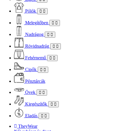
Pólók
Melegítőben
Nadrágog
Rövidnadrág
Fehérnemű
Cipők
Pénztárcák
Övek
Kiegészítők
Eladás
TheyWear