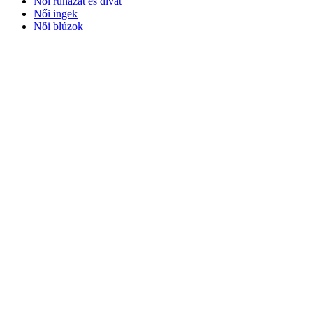
Női ruházat és divat
Női ingek
Női blúzok