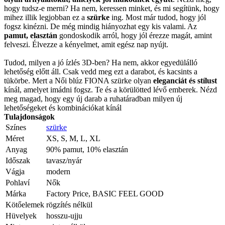
hogy tudsz-e merni? Ha nem, keressen minket, és mi segítünk, hogy
mihez illik legjobban ez a
szürke
ing. Most már tudod, hogy jól
fogsz kinézni. De még mindig hiányozhat egy kis valami. Az
pamut, elasztán
gondoskodik arról, hogy jól érezze magát, amint
felveszi. Élvezze a kényelmet, amit egész nap nyújt.
Tudod, milyen a jó ízlés 3D-ben? Ha nem, akkor egyedülálló
lehetőség előtt áll. Csak vedd meg ezt a darabot, és kacsints a
tükörbe. Mert a Női blúz FIONA szürke olyan
eleganciát és stílust
kínál, amelyet imádni fogsz. Te és a körülötted lévő emberek. Nézd
meg magad, hogy egy új darab a ruhatáradban milyen új
lehetőségeket és kombinációkat kínál
Tulajdonságok
Színes
szürke
Méret
XS, S, M, L, XL
Anyag
90% pamut, 10% elasztán
Időszak
tavasz/nyár
Vágja
modern
Pohlaví
Nők
Márka
Factory Price, BASIC FEEL GOOD
Kötőelemek
rögzítés nélkül
Hüvelyek
hosszu-ujju