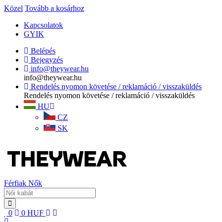
Közel
Tovább a kosárhoz
Kapcsolatok
GYIK
Belépés
Bejegyzés
info@theywear.hu
info@theywear.hu
Rendelés nyomon követése / reklamáció / visszaküldés
Rendelés nyomon követése / reklamáció / visszaküldés
HU
CZ
SK
Férfiak
Nők
0
0
HUF