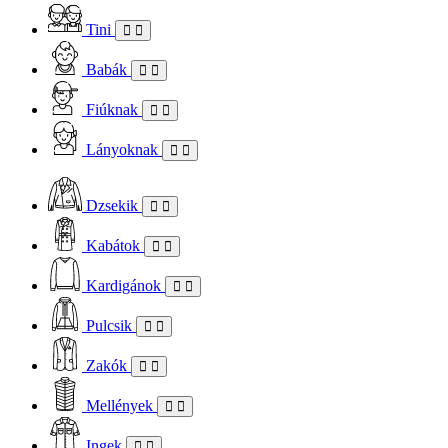
Tini
Babák
Fiúknak
Lányoknak
Dzsekik
Kabátok
Kardigánok
Pulcsik
Zakók
Mellények
Ingek