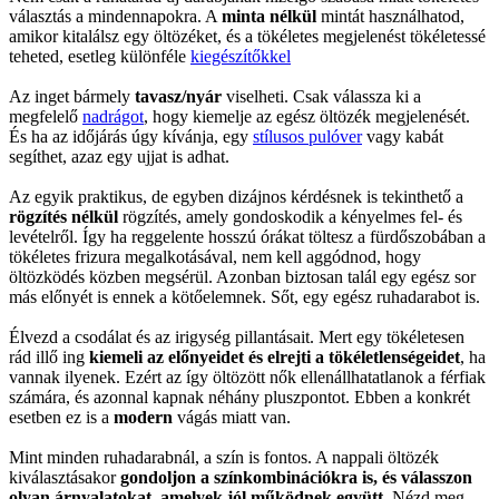
választás a mindennapokra. A
minta nélkül
mintát használhatod,
amikor kitalálsz egy öltözéket, és a tökéletes megjelenést tökéletessé
teheted, esetleg különféle
kiegészítőkkel
Az inget bármely
tavasz/nyár
viselheti. Csak válassza ki a
megfelelő
nadrágot
, hogy kiemelje az egész öltözék megjelenését.
És ha az időjárás úgy kívánja, egy
stílusos pulóver
vagy kabát
segíthet, azaz egy ujjat is adhat.
Az egyik praktikus, de egyben dizájnos kérdésnek is tekinthető a
rögzítés nélkül
rögzítés, amely gondoskodik a kényelmes fel- és
levételről. Így ha reggelente hosszú órákat töltesz a fürdőszobában a
tökéletes frizura megalkotásával, nem kell aggódnod, hogy
öltözködés közben megsérül. Azonban biztosan talál egy egész sor
más előnyét is ennek a kötőelemnek. Sőt, egy egész ruhadarabot is.
Élvezd a csodálat és az irigység pillantásait. Mert egy tökéletesen
rád illő ing
kiemeli az előnyeidet és elrejti a tökéletlenségeidet
, ha
vannak ilyenek. Ezért az így öltözött nők ellenállhatatlanok a férfiak
számára, és azonnal kapnak néhány pluszpontot. Ebben a konkrét
esetben ez is a
modern
vágás miatt van.
Mint minden ruhadarabnál, a szín is fontos. A nappali öltözék
kiválasztásakor
gondoljon a színkombinációkra is, és válasszon
olyan árnyalatokat, amelyek jól működnek együtt
. Nézd meg,