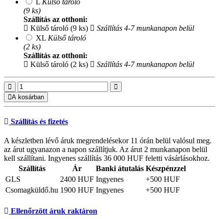
L
Külső tároló
(9 ks)
Szállítás az otthoni:
Külső tároló (9 ks)
Szállítás 4-7 munkanapon belül
XL
Külső tároló
(2 ks)
Szállítás az otthoni:
Külső tároló (2 ks)
Szállítás 4-7 munkanapon belül
A kosárban
Szállítás és fizetés
A készletben lévő áruk megrendelésekor 11 órán belül valósul meg.
az árut ugyanazon a napon szállítjuk. Az árut 2 munkanapon belül
kell szállítani. Ingyenes szállítás 36 000 HUF feletti vásárlásokhoz.
Szállítás
Ár
Banki átutalás
Készpénzzel
GLS
2400 HUF
Ingyenes
+500 HUF
Csomagküldő.hu
1900 HUF
Ingyenes
+500 HUF
Ellenőrzött áruk raktáron