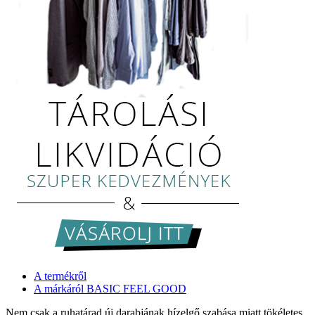
A termékről
A márkáról BASIC FEEL GOOD
Nem csak a ruhatárad új darabjának hízelgő szabása miatt tökéletes