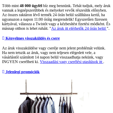
Több mint
48 000 ügyfél
bíz meg bennünk. Tehát tudjuk, mely áruk
vannak a legnépszerűbbek és melyeket vevők részesítik előnyben.
Az összes raktáron lévő termék 24 órán belül szállításra kerül, ha
ugyanazon a napon 11:00 óráig megrendelik! Egyszerűen fizessen
kártyával, válassza a Twistót vagy a kézbesítést fizetési módként. És
másnap otthon is lehet ruháit. "
Az áruk itt elérhetők 24 órán belül
".
Kényelmes visszaküldés és csere
Az áruk visszaküldése vagy cseréje nem jelent problémát velünk.
Ha nem tetszik az áruk, vagy nem teljesen elégedett vele, a
vásárlástól számított 14 napon belül visszaadhatja nekünk, vagy
INGYEN cserélheti ki.
Visszaadási vagy cserélési utasítások itt
.
Jelenlegi promóciók