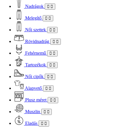
Nadrágok
Melegítő
Női szettek
Rövidnadrág
Fehérnemű
Tartozékok
Női cipők
Alapvető
Plusz méret
Muszlin
Eladás