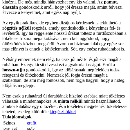
kinézni. De még mindig hiányozhat egy kis valami. Az
pamut,
elasztán
gondoskodik arról, hogy jól érezze magát, amint felveszi.
Élvezze a kényelmet, amit egész nap nyújt.
Az egyik praktikus, de egyben dizájnos kérdésnek is tekinthető a
rögzítés nélkül
rögzítés, amely gondoskodik a kényelmes fel- és
levételről. Így ha reggelente hosszú órákat töltesz a fürdőszobában a
tökéletes frizura megalkotásával, nem kell aggódnod, hogy
öltözködés közben megsérül. Azonban biztosan talál egy egész sor
más előnyét is ennek a kötőelemnek. Sőt, egy egész ruhadarabot is.
Néhány embernek nem elég, ha csak jól néz ki és jól érzi magát a
ruháiban. Ez egy kicsit elveszi ezt a gyakorlatiasságot. Erről a
hosszu-ujju
gondoskodik, így az időjárásnak megfelelően tudsz
rétegezni és öltözködni. Nemcsak jól fogja érezni magát a
szabadban, de ami még fontosabb, nem fogja hagyni, hogy a hideg
időjárás meglepje.
Nem csak a ruhatárad új darabjának hízelgő szabása miatt tökéletes
választás a mindennapokra. A
minta nélkül
mintát használhatod,
amikor kitalálsz egy öltözéket, és a tökéletes megjelenést tökéletessé
teheted, esetleg különféle
kiegészítőkkel
Tulajdonságok
Színes
grafit
Pohlaví
Nők