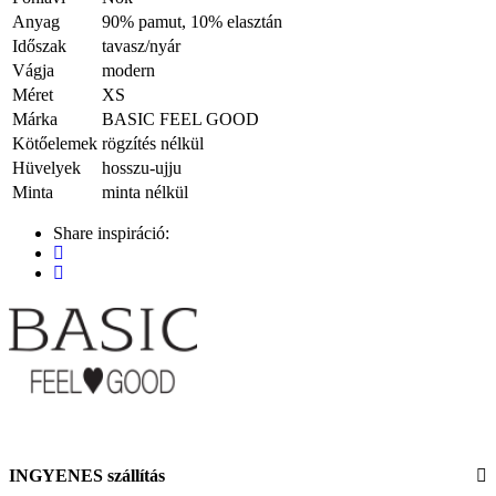
Anyag
90% pamut, 10% elasztán
Időszak
tavasz/nyár
Vágja
modern
Méret
XS
Márka
BASIC FEEL GOOD
Kötőelemek
rögzítés nélkül
Hüvelyek
hosszu-ujju
Minta
minta nélkül
Share inspiráció:
INGYENES szállítás