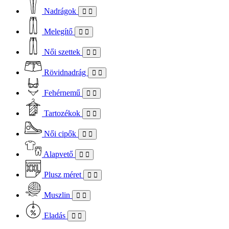
Nadrágok
Melegítő
Női szettek
Rövidnadrág
Fehérnemű
Tartozékok
Női cipők
Alapvető
Plusz méret
Muszlin
Eladás