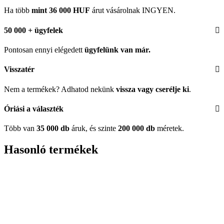
Ha több
mint 36 000 HUF
árut vásárolnak INGYEN.
50 000 + ügyfelek
Pontosan ennyi elégedett
ügyfelünk
van már.
Visszatér
Nem a termékek? Adhatod nekünk
vissza vagy cserélje ki
.
Óriási a választék
Több van
35 000 db
áruk, és szinte
200 000 db
méretek.
Hasonló termékek