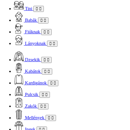
Tini
Babák
Fiúknak
Lányoknak
Dzsekik
Kabátok
Kardigánok
Pulcsik
Zakók
Mellények
Ingek