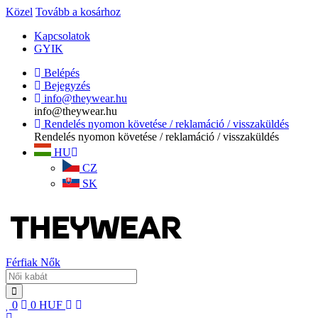
Közel
Tovább a kosárhoz
Kapcsolatok
GYIK
Belépés
Bejegyzés
info@theywear.hu
info@theywear.hu
Rendelés nyomon követése / reklamáció / visszaküldés
Rendelés nyomon követése / reklamáció / visszaküldés
HU
CZ
SK
Férfiak
Nők
0
0
HUF