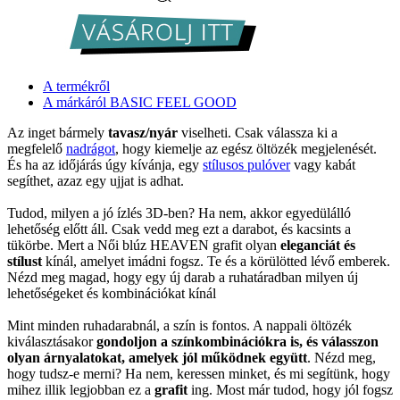
A termékről
A márkáról BASIC FEEL GOOD
Az inget bármely
tavasz/nyár
viselheti. Csak válassza ki a
megfelelő
nadrágot
, hogy kiemelje az egész öltözék megjelenését.
És ha az időjárás úgy kívánja, egy
stílusos pulóver
vagy kabát
segíthet, azaz egy ujjat is adhat.
Tudod, milyen a jó ízlés 3D-ben? Ha nem, akkor egyedülálló
lehetőség előtt áll. Csak vedd meg ezt a darabot, és kacsints a
tükörbe. Mert a Női blúz HEAVEN grafit olyan
eleganciát és
stílust
kínál, amelyet imádni fogsz. Te és a körülötted lévő emberek.
Nézd meg magad, hogy egy új darab a ruhatáradban milyen új
lehetőségeket és kombinációkat kínál
Mint minden ruhadarabnál, a szín is fontos. A nappali öltözék
kiválasztásakor
gondoljon a színkombinációkra is, és válasszon
olyan árnyalatokat, amelyek jól működnek együtt
. Nézd meg,
hogy tudsz-e merni? Ha nem, keressen minket, és mi segítünk, hogy
mihez illik legjobban ez a
grafit
ing. Most már tudod, hogy jól fogsz