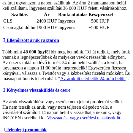
az árut ugyanazon a napon szállítjuk. Az árut 2 munkanapon belül
kell szállítani. Ingyenes szállítás 36 000 HUF feletti vásárlásokhoz.
Szállítás
Ár
Banki átutalás
Készpénzzel
GLS
2400 HUF
Ingyenes
+500 HUF
Csomagküldő.hu
1900 HUF
Ingyenes
+500 HUF
Ellenőrzött áruk raktáron
Több mint
48 000 ügyfél
bíz meg bennünk. Tehát tudjuk, mely áruk
vannak a legnépszerűbbek és melyeket vevők részesítik előnyben.
Az összes raktáron lévő termék 24 órán belül szállításra kerül, ha
ugyanazon a napon 11:00 óráig megrendelik! Egyszerűen fizessen
kártyával, válassza a Twistót vagy a kézbesítést fizetési módként. És
másnap otthon is lehet ruháit. "
Az áruk itt elérhetők 24 órán belül
".
Kényelmes visszaküldés és csere
Az áruk visszaküldése vagy cseréje nem jelent problémát velünk.
Ha nem tetszik az áruk, vagy nem teljesen elégedett vele, a
vásárlástól számított 14 napon belül visszaadhatja nekünk, vagy
INGYEN cserélheti ki.
Visszaadási vagy cserélési utasítások itt
.
Jelenlegi promóciók