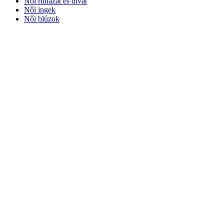
Női ruházat és divat
Női ingek
Női blúzok