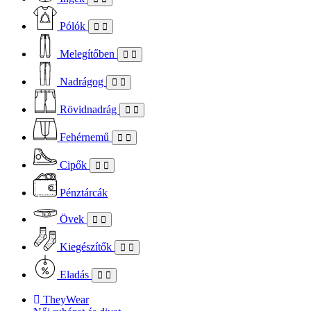
Pólók
Melegítőben
Nadrágog
Rövidnadrág
Fehérnemű
Cipők
Pénztárcák
Övek
Kiegészítők
Eladás
TheyWear