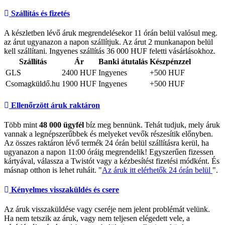
Szállítás és fizetés
A készletben lévő áruk megrendelésekor 11 órán belül valósul meg.
az árut ugyanazon a napon szállítjuk. Az árut 2 munkanapon belül
kell szállítani. Ingyenes szállítás 36 000 HUF feletti vásárlásokhoz.
Szállítás
Ár
Banki átutalás
Készpénzzel
GLS
2400 HUF
Ingyenes
+500 HUF
Csomagküldő.hu
1900 HUF
Ingyenes
+500 HUF
Ellenőrzött áruk raktáron
Több mint
48 000 ügyfél
bíz meg bennünk. Tehát tudjuk, mely áruk
vannak a legnépszerűbbek és melyeket vevők részesítik előnyben.
Az összes raktáron lévő termék 24 órán belül szállításra kerül, ha
ugyanazon a napon 11:00 óráig megrendelik! Egyszerűen fizessen
kártyával, válassza a Twistót vagy a kézbesítést fizetési módként. És
másnap otthon is lehet ruháit. "
Az áruk itt elérhetők 24 órán belül
".
Kényelmes visszaküldés és csere
Az áruk visszaküldése vagy cseréje nem jelent problémát velünk.
Ha nem tetszik az áruk, vagy nem teljesen elégedett vele, a