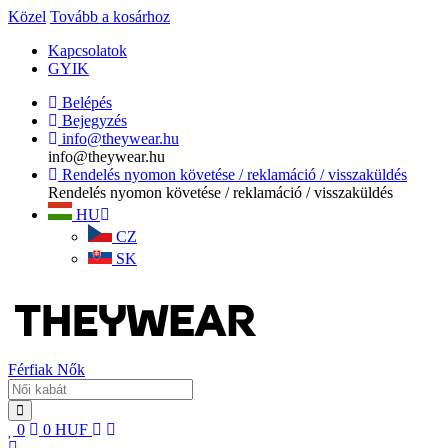
Közel
Tovább a kosárhoz
Kapcsolatok
GYIK
Belépés
Bejegyzés
info@theywear.hu
info@theywear.hu
Rendelés nyomon követése / reklamáció / visszaküldés
Rendelés nyomon követése / reklamáció / visszaküldés
HU
CZ
SK
Férfiak
Nők
0
0
HUF