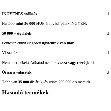
INGYENES szállítás
Ha több
mint 36 000 HUF
árut vásárolnak INGYEN.
50 000 + ügyfelek
Pontosan ennyi elégedett
ügyfelünk
van már.
Visszatér
Nem a termékek? Adhatod nekünk
vissza vagy cserélje ki
.
Óriási a választék
Több van
35 000 db
áruk, és szinte
200 000 db
méretek.
Hasonló termékek