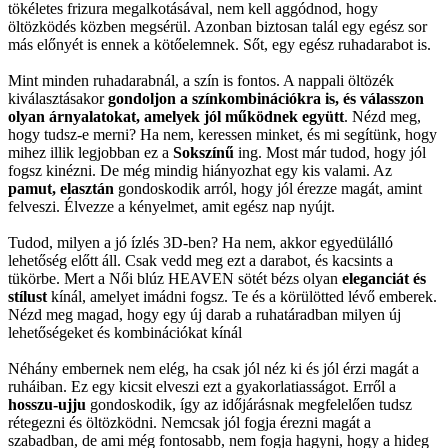
tökéletes frizura megalkotásával, nem kell aggódnod, hogy
öltözködés közben megsérül. Azonban biztosan talál egy egész sor
más előnyét is ennek a kötőelemnek. Sőt, egy egész ruhadarabot is.
Mint minden ruhadarabnál, a szín is fontos. A nappali öltözék
kiválasztásakor
gondoljon a színkombinációkra is, és válasszon
olyan árnyalatokat, amelyek jól működnek együtt
. Nézd meg,
hogy tudsz-e merni? Ha nem, keressen minket, és mi segítünk, hogy
mihez illik legjobban ez a
Sokszínű
ing. Most már tudod, hogy jól
fogsz kinézni. De még mindig hiányozhat egy kis valami. Az
pamut, elasztán
gondoskodik arról, hogy jól érezze magát, amint
felveszi. Élvezze a kényelmet, amit egész nap nyújt.
Tudod, milyen a jó ízlés 3D-ben? Ha nem, akkor egyedülálló
lehetőség előtt áll. Csak vedd meg ezt a darabot, és kacsints a
tükörbe. Mert a Női blúz HEAVEN sötét bézs olyan
eleganciát és
stílust
kínál, amelyet imádni fogsz. Te és a körülötted lévő emberek.
Nézd meg magad, hogy egy új darab a ruhatáradban milyen új
lehetőségeket és kombinációkat kínál
Néhány embernek nem elég, ha csak jól néz ki és jól érzi magát a
ruháiban. Ez egy kicsit elveszi ezt a gyakorlatiasságot. Erről a
hosszu-ujju
gondoskodik, így az időjárásnak megfelelően tudsz
rétegezni és öltözködni. Nemcsak jól fogja érezni magát a
szabadban, de ami még fontosabb, nem fogja hagyni, hogy a hideg