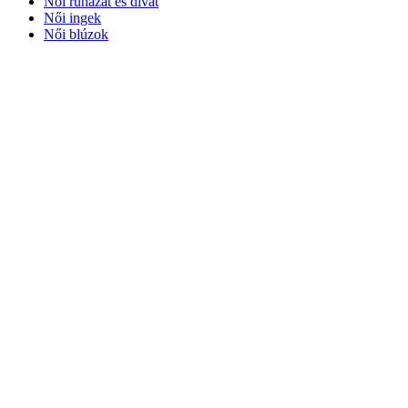
Női ruházat és divat
Női ingek
Női blúzok