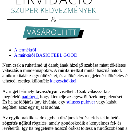
A termékről
A márkáról BASIC FEEL GOOD
Nem csak a ruhatárad új darabjának hízelgő szabása miatt tökéletes
választás a mindennapokra. A
minta nélkül
mintát használhatod,
amikor kitalálsz egy öltözéket, és a tökéletes megjelenést tökéletessé
teheted, esetleg különféle
kiegészítőkkel
Az inget bármely
tavasz/nyár
viselheti. Csak válassza ki a
megfelelő
nadrágot
, hogy kiemelje az egész öltözék megjelenését.
És ha az időjárás úgy kívánja, egy
stílusos pulóver
vagy kabát
segíthet, azaz egy ujjat is adhat.
Az egyik praktikus, de egyben dizájnos kérdésnek is tekinthető a
rögzítés nélkül
rögzítés, amely gondoskodik a kényelmes fel- és
levételről. Így ha reggelente hosszú órákat töltesz a fürdőszobában a