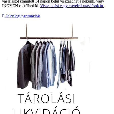
vásárlástól számított 14 napon belül visszaadhatja nekünk, vagy
INGYEN cserélheti ki.
Visszaadási vagy cserélési utasítások itt
.
Jelenlegi promóciók