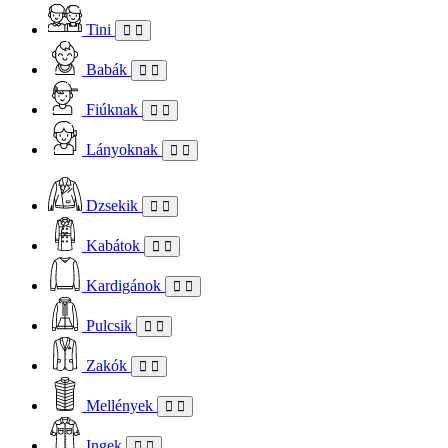
Tini
Babák
Fiúknak
Lányoknak
Dzsekik
Kabátok
Kardigánok
Pulcsik
Zakók
Mellények
Ingek