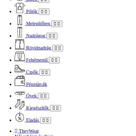
Pólók
Melegítőben
Nadrágog
Rövidnadrág
Fehérnemű
Cipők
Pénztárcák
Övek
Kiegészítők
Eladás
TheyWear