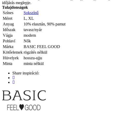
időjárás meglepje.
Tulajdonságok
Színes
Sokszínű
Méret
L, XL
Anyag
10% elasztán, 90% pamut
Időszak
tavasz/nyár
Vágja
modern
Pohlaví
Nők
Márka
BASIC FEEL GOOD
Kötőelemek
rögzítés nélkül
Hüvelyek
hosszu-ujju
Minta
minta nélkül
Share inspiráció: