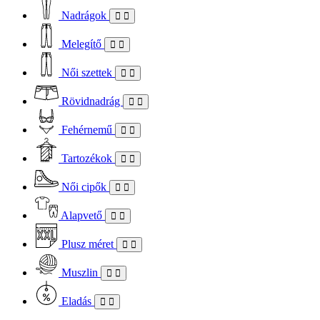
Nadrágok
Melegítő
Női szettek
Rövidnadrág
Fehérnemű
Tartozékok
Női cipők
Alapvető
Plusz méret
Muszlin
Eladás