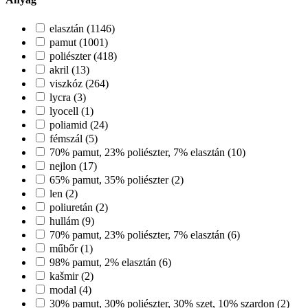
elasztán (1146)
pamut (1001)
poliészter (418)
akril (13)
viszkóz (264)
lycra (3)
lyocell (1)
poliamid (24)
fémszál (5)
70% pamut, 23% poliészter, 7% elasztán (10)
nejlon (17)
65% pamut, 35% poliészter (2)
len (2)
poliuretán (2)
hullám (9)
70% pamut, 23% poliészter, 7% elasztán (6)
műbőr (1)
98% pamut, 2% elasztán (6)
kašmir (2)
modal (4)
30% pamut, 30% poliészter, 30% szet, 10% szardon (2)