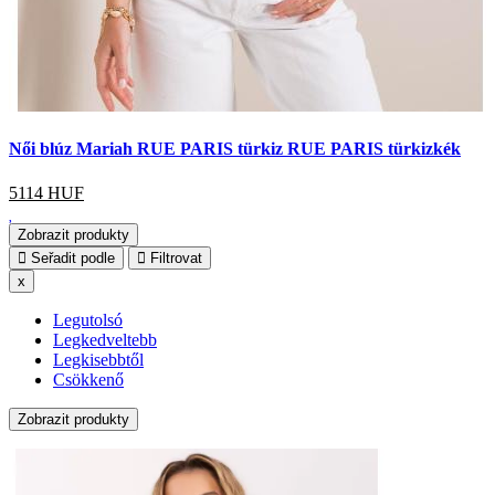
Női blúz Mariah RUE PARIS türkiz RUE PARIS türkizkék
5114
HUF
Zobrazit produkty
Seřadit podle
Filtrovat
x
Legutolsó
Legkedveltebb
Legkisebbtől
Csökkenő
Zobrazit produkty