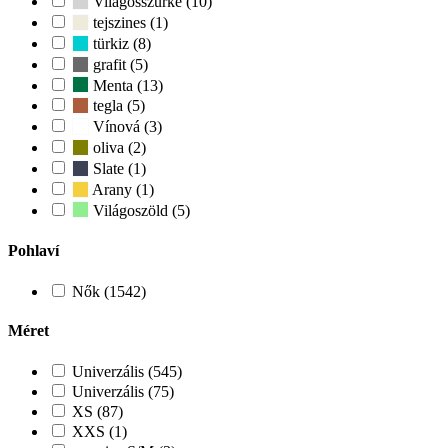
Világosszürke (10)
tejszines (1)
türkiz (8)
grafit (5)
Menta (13)
tegla (5)
Vínová (3)
oliva (2)
Slate (1)
Arany (1)
Világoszöld (5)
Pohlaví
Nők (1542)
Méret
Univerzális (545)
Univerzális (75)
XS (87)
XXS (1)