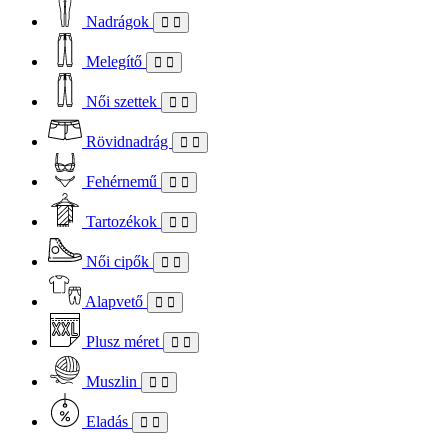
Nadrágok
Melegítő
Női szettek
Rövidnadrág
Fehérnemű
Tartozékok
Női cipők
Alapvető
Plusz méret
Muszlin
Eladás