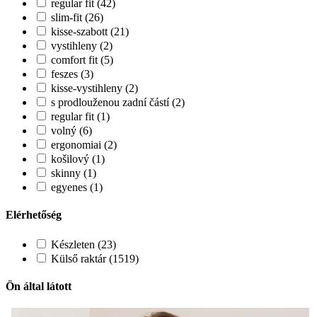
regular fit (42)
slim-fit (26)
kisse-szabott (21)
vystihleny (2)
comfort fit (5)
feszes (3)
kisse-vystihleny (2)
s prodlouženou zadní částí (2)
regular fit (1)
volný (6)
ergonomiai (2)
košilový (1)
skinny (1)
egyenes (1)
Elérhetőség
Készleten (23)
Külső raktár (1519)
Ön által látott