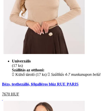
Univerzális
(17 ks)
Szállítás az otthoni:
Külső tároló (17 ks)
Szállítás 4-7 munkanapon belül
Bézs, testhezálló, félgalléros blúz RUE PARIS
7670
HUF