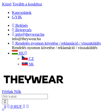
Közel
Tovább a kosárhoz
Kapcsolatok
GYIK
Belépés
Bejegyzés
info@theywear.hu
info@theywear.hu
Rendelés nyomon követése / reklamáció / visszaküldés
Rendelés nyomon követése / reklamáció / visszaküldés
HU
CZ
SK
Férfiak
Nők
0
0
HUF