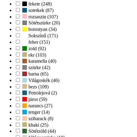
fekete (248)
sotetkek (87)
rozsaszin (107)
Sötétszürke (20)
borostyan (34)
Sokszínű (171)
feher (151)
zold (92)
ekr (103)
karamella (40)
szürke (42)
barna (65)
Világoskék (46)
bezs (109)
Petrolejová (2)
piros (59)
narancs (27)
tenger (14)
szibarack (8)
khaki (25)
Sötétzöld (44)