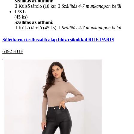
Szállítás az otthoni:
Külső tároló (18 ks)
Szállítás 4-7 munkanapon belül
L/XL
(45 ks)
Szállítás az otthoni:
Külső tároló (45 ks)
Szállítás 4-7 munkanapon belül
Sötétbarna testhezálló alap blúz csíkokkal RUE PARIS
6392
HUF