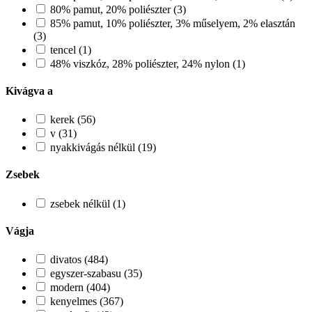
80% pamut, 20% poliészter (3)
85% pamut, 10% poliészter, 3% műselyem, 2% elasztán
(3)
tencel (1)
48% viszkóz, 28% poliészter, 24% nylon (1)
Kivágva a
kerek (56)
v (31)
nyakkivágás nélkül (19)
Zsebek
zsebek nélkül (1)
Vágja
divatos (484)
egyszer-szabasu (35)
modern (404)
kenyelmes (367)