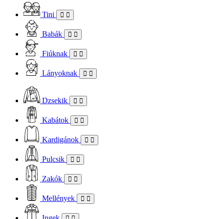
Tini
Babák
Fiúknak
Lányoknak
Dzsekik
Kabátok
Kardigánok
Pulcsik
Zakók
Mellények
Ingek