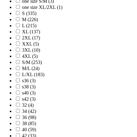
one size S/M (3)
one size XL/2XL (1)
S (335)
M (226)
L (215)
XL (137)
2XL (17)
XXL (5)
3XL (10)
4XL (5)
S/M (253)
M/L (24)
L/XL (183)
s36 (3)
s38 (3)
s40 (3)
s42 (3)
32 (4)
34 (42)
36 (98)
38 (85)
40 (59)
42 (33)