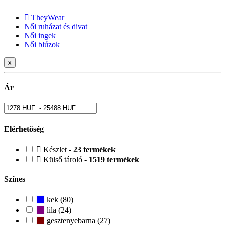
TheyWear
Női ruházat és divat
Női ingek
Női blúzok
x
Ár
Elérhetőség
Készlet -
23 termékek
Külső tároló -
1519 termékek
Színes
kek (80)
lila (24)
gesztenyebarna (27)