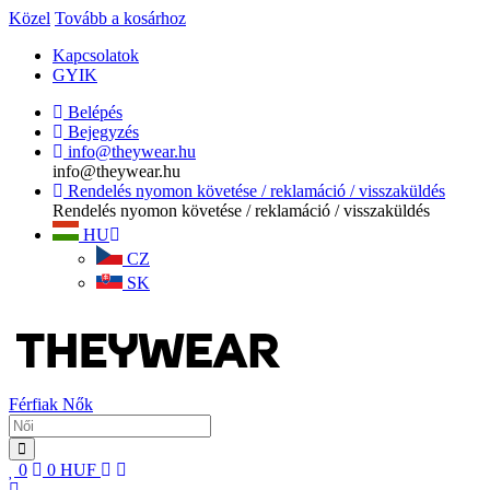
Közel
Tovább a kosárhoz
Kapcsolatok
GYIK
Belépés
Bejegyzés
info@theywear.hu
info@theywear.hu
Rendelés nyomon követése / reklamáció / visszaküldés
Rendelés nyomon követése / reklamáció / visszaküldés
HU
CZ
SK
Férfiak
Nők
0
0
HUF