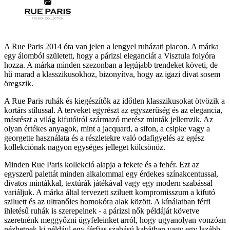
A Rue Paris 2014 óta van jelen a lengyel ruházati piacon. A márka
egy álomból született, hogy a párizsi eleganciát a Visztula folyóra
hozza. A márka minden szezonban a legújabb trendeket követi, de
hű marad a klasszikusokhoz, bizonyítva, hogy az igazi divat sosem
öregszik.
A Rue Paris ruhák és kiegészítők az időtlen klasszikusokat ötvözik a
kortárs stílussal. A terveket egyrészt az egyszerűség és az elegancia,
másrészt a világ kifutóiról származó merész minták jellemzik. Az
olyan értékes anyagok, mint a jacquard, a sifon, a csipke vagy a
georgette használata és a részletekre való odafigyelés az egész
kollekciónak nagyon egységes jelleget kölcsönöz.
Minden Rue Paris kollekció alapja a fekete és a fehér. Ezt az
egyszerű palettát minden alkalommal egy érdekes színakcentussal,
divatos mintákkal, textúrák játékával vagy egy modern szabással
variáljuk. A márka által tervezett sziluett kompromisszum a kifutó
sziluett és az ultranőies homokóra alak között. A kínálatban férfi
ihletésű ruhák is szerepelnek - a párizsi nők példáját követve
szeretnénk meggyőzni ügyfeleinket arról, hogy ugyanolyan vonzóan
nézhetnek ki például egy férfias szabású kabátban vagy egy lazább