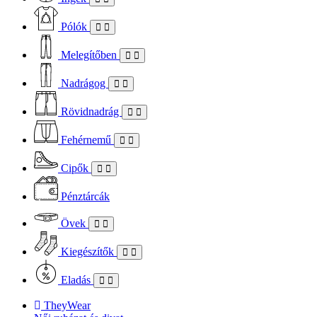
Pólók
Melegítőben
Nadrágog
Rövidnadrág
Fehérnemű
Cipők
Pénztárcák
Övek
Kiegészítők
Eladás
TheyWear