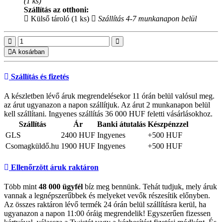
(1 ks)
Szállítás az otthoni:
Külső tároló (1 ks)
Szállítás 4-7 munkanapon belül
A kosárban
Szállítás és fizetés
A készletben lévő áruk megrendelésekor 11 órán belül valósul meg.
az árut ugyanazon a napon szállítjuk. Az árut 2 munkanapon belül
kell szállítani. Ingyenes szállítás 36 000 HUF feletti vásárlásokhoz.
Szállítás
Ár
Banki átutalás
Készpénzzel
GLS
2400 HUF
Ingyenes
+500 HUF
Csomagküldő.hu
1900 HUF
Ingyenes
+500 HUF
Ellenőrzött áruk raktáron
Több mint
48 000 ügyfél
bíz meg bennünk. Tehát tudjuk, mely áruk
vannak a legnépszerűbbek és melyeket vevők részesítik előnyben.
Az összes raktáron lévő termék 24 órán belül szállításra kerül, ha
ugyanazon a napon 11:00 óráig megrendelik! Egyszerűen fizessen