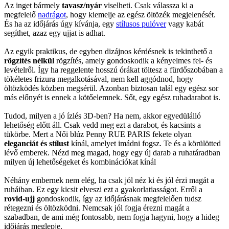
Az inget bármely
tavasz/nyár
viselheti. Csak válassza ki a
megfelelő
nadrágot
, hogy kiemelje az egész öltözék megjelenését.
És ha az időjárás úgy kívánja, egy
stílusos pulóver
vagy kabát
segíthet, azaz egy ujjat is adhat.
Az egyik praktikus, de egyben dizájnos kérdésnek is tekinthető a
rögzítés nélkül
rögzítés, amely gondoskodik a kényelmes fel- és
levételről. Így ha reggelente hosszú órákat töltesz a fürdőszobában a
tökéletes frizura megalkotásával, nem kell aggódnod, hogy
öltözködés közben megsérül. Azonban biztosan talál egy egész sor
más előnyét is ennek a kötőelemnek. Sőt, egy egész ruhadarabot is.
Tudod, milyen a jó ízlés 3D-ben? Ha nem, akkor egyedülálló
lehetőség előtt áll. Csak vedd meg ezt a darabot, és kacsints a
tükörbe. Mert a Női blúz Penny RUE PARIS fekete olyan
eleganciát és stílust
kínál, amelyet imádni fogsz. Te és a körülötted
lévő emberek. Nézd meg magad, hogy egy új darab a ruhatáradban
milyen új lehetőségeket és kombinációkat kínál
Néhány embernek nem elég, ha csak jól néz ki és jól érzi magát a
ruháiban. Ez egy kicsit elveszi ezt a gyakorlatiasságot. Erről a
rovid-ujj
gondoskodik, így az időjárásnak megfelelően tudsz
rétegezni és öltözködni. Nemcsak jól fogja érezni magát a
szabadban, de ami még fontosabb, nem fogja hagyni, hogy a hideg
időjárás meglepje.