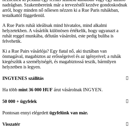
nadrágban. Szakembereink már a tervezéstől kezdve gondoskodnak
arról, hogy minden nő nőiesen nézzen ki a Rue Paris ruhákban,
testalkattól függetlenül.
A Rue Paris ruhái ideálisak mind hivatalos, mind alkalmi
helyzetekben. A vásárlók különösen értékelik, hogy ugyanazt a
ruhát reggel munkába, délután vásárolni, este pedig buliba is
felvehetik.
Ki a Rue Pairs vásárlója? Egy fiatal nő, aki tisztában van
önmagával, magabiztos az erősségeivel és az igényeivel; a ruhák
kiegészítik a személyiségét, és magabiztossá teszik, bármilyen
helyzetben is legyen.
INGYENES szállítás
Ha több
mint 36 000 HUF
árut vásárolnak INGYEN.
50 000 + ügyfelek
Pontosan ennyi elégedett
ügyfelünk
van már.
Visszatér