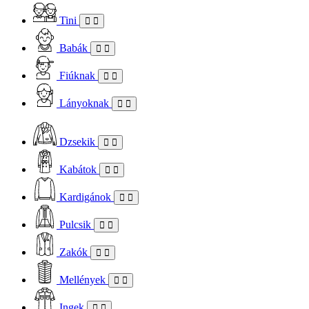
Tini
Babák
Fiúknak
Lányoknak
Dzsekik
Kabátok
Kardigánok
Pulcsik
Zakók
Mellények
Ingek