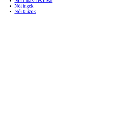
Női ruházat és divat
Női ingek
Női blúzok