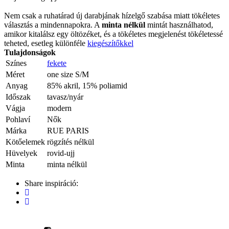
Nem csak a ruhatárad új darabjának hízelgő szabása miatt tökéletes
választás a mindennapokra. A
minta nélkül
mintát használhatod,
amikor kitalálsz egy öltözéket, és a tökéletes megjelenést tökéletessé
teheted, esetleg különféle
kiegészítőkkel
Tulajdonságok
Színes
fekete
Méret
one size S/M
Anyag
85% akril, 15% poliamid
Időszak
tavasz/nyár
Vágja
modern
Pohlaví
Nők
Márka
RUE PARIS
Kötőelemek
rögzítés nélkül
Hüvelyek
rovid-ujj
Minta
minta nélkül
Share inspiráció: