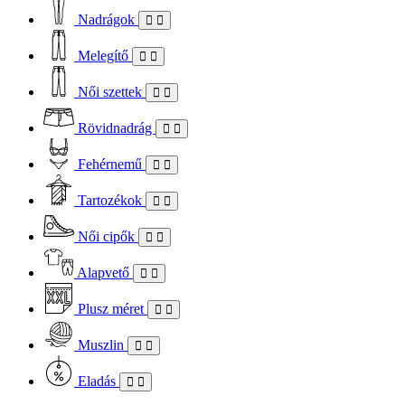
Nadrágok
Melegítő
Női szettek
Rövidnadrág
Fehérnemű
Tartozékok
Női cipők
Alapvető
Plusz méret
Muszlin
Eladás