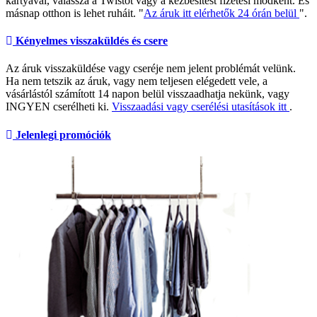
kártyával, válassza a Twistót vagy a kézbesítést fizetési módként. És
másnap otthon is lehet ruháit. "
Az áruk itt elérhetők 24 órán belül
".
Kényelmes visszaküldés és csere
Az áruk visszaküldése vagy cseréje nem jelent problémát velünk.
Ha nem tetszik az áruk, vagy nem teljesen elégedett vele, a
vásárlástól számított 14 napon belül visszaadhatja nekünk, vagy
INGYEN cserélheti ki.
Visszaadási vagy cserélési utasítások itt
.
Jelenlegi promóciók